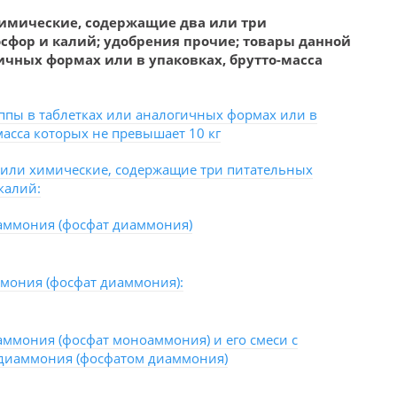
имические, содержащие два или три
осфор и калий; удобрения прочие; товары данной
ичных формах или в упаковках, брутто-масса
ппы в таблетках или аналогичных формах или в
масса которых не превышает 10 кг
или химические, содержащие три питательных
калий:
аммония (фосфат диаммония)
мония (фосфат диаммония):
ммония (фосфат моноаммония) и его смеси с
диаммония (фосфатом диаммония)