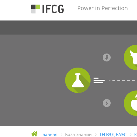
Power in Perfection
Главная
База знаний
ТН ВЭД ЕАЭС
К