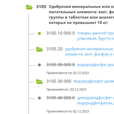
3105
Удобрения минеральные или х
питательных элемента: азот, ф
группы в таблетках или аналог
которых не превышает 10 кг:
3105 10 000 0
товары данной гру
упаковках, брутто-
3105 20
удобрения минеральные 
элемента: азот, фосфор и 
3105 30 000 0
водородфосфат ди
Применяется по 02.12.2023
3105 30 000
водородфосфат диам
Применяется с 03.12.2023
3105 40 000 0
диводородфосфат а
водородфосфатом 
Применяется по 02.12.2023