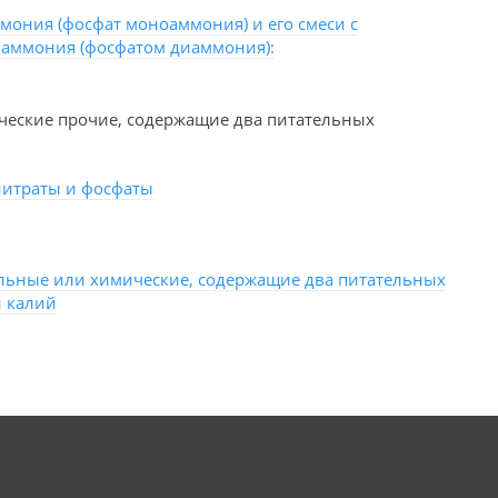
ония (фосфат моноаммония) и его смеси с
аммония (фосфатом диаммония):
еские прочие, содержащие два питательных
итраты и фосфаты
льные или химические, содержащие два питательных
и калий