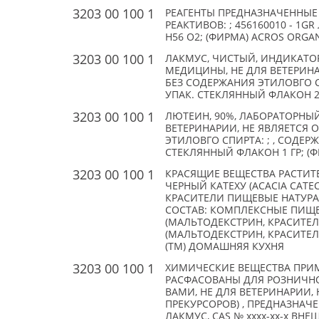
3203 00 100 1
РЕАГЕНТЫ ПРЕДНАЗНАЧЕННЫЕ
РЕАКТИВОВ: ; 456160010 - 1G
H56 O2; (ФИРМА) ACROS ORGAN
3203 00 100 1
ЛАКМУС, ЧИСТЫЙ, ИНДИКАТОР,
МЕДИЦИНЫ, НЕ ДЛЯ ВЕТЕРИНА
БЕЗ СОДЕРЖАНИЯ ЭТИЛОВГО С
УПАК. СТЕКЛЯННЫЙ ФЛАКОН 25
3203 00 100 1
ЛЮТЕИН, 90%, ЛАБОРАТОРНЫЙ 
ВЕТЕРИНАРИИ, НЕ ЯВЛЯЕТСЯ 
ЭТИЛОВГО СПИРТА: ; , СОДЕР
СТЕКЛЯННЫЙ ФЛАКОН 1 ГР; (Ф
3203 00 100 1
КРАСЯЩИЕ ВЕЩЕСТВА РАСТИТ
ЧЕРНЫЙ КАТЕХУ (ACACIA CATE
КРАСИТЕЛИ ПИЩЕВЫЕ НАТУРА
СОСТАВ: КОМПЛЕКСНЫЕ ПИЩЕ
(МАЛЬТОДЕКСТРИН, КРАСИТЕ
(МАЛЬТОДЕКСТРИН, КРАСИТЕЛЬ
(TM) ДОМАШНЯЯ КУХНЯ
3203 00 100 1
ХИМИЧЕСКИЕ ВЕЩЕСТВА ПРИ
РАСФАСОВАНЫ ДЛЯ РОЗНИЧНОЙ 
ВАМИ, НЕ ДЛЯ ВЕТЕРИНАРИИ, 
ПРЕКУРСОРОВ) , ПРЕДНАЗНАЧ
ЛАКМУС, CAS № xxxx-xx-x ВН