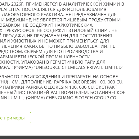
ЯНВАРЬ 2026Г. ПРИМЕНЯЕТСЯ В АНАЛИТИЧЕСКОЙ ХИМИИ В
РЕАГЕНТА. ПОСТАВЛЯЕТСЯ ДЛЯ ИСПОЛЬЗОВАНИЯ
 ЛАБОРАТОРНОГО РЕАКТИВА. НЕ ПРЕДНАЗНАЧЕН ДЛЯ
 И МЕДИЦИНЕ, НЕ ЯВЛЯЕТСЯ ПИЩЕВЫМ ПРОДУКТОМ И
БАВКОЙ, НЕ СОДЕРЖИТ НАРКОТИЧЕСКИХ,
 ПРЕКУРСОРОВ, НЕ СОДЕРЖИТ ЭТИЛОВЫЙ СПИРТ, НЕ
 ПРОДАЖИ, НЕ ПРЕДНАЗНАЧЕН ДЛЯ ПОСТУПЛЕНИЯ
ИЛИ ЖИВОТНЫХ И НЕ МОЖЕТ ПРИМЕНЯТЬСЯ ДЛЯ
 ЛЕЧЕНИЯ КАКИХ БЫ ТО НИБЫЛО ЗАБОЛЕВАНИЙ, НЕ
РЕДСТВОМ, СЫРЬЕМ ДЛЯ ЕГО ПРОИЗВОДСТВА И
ФАРМАЦЕВТИЧЕСКОЙ ПРОМЫШЛЕННОСТИ.
АЖНОСТИ. УПАКОВАН В ГЕРМЕТИЧНУЮ ТАРУ ДЛЯ
А. ; (ФИРМА) "UNISOURCE CHEMICALS PRIVATE LIMITED"
ЕЛЬНОГО ПРОИСХОЖДЕНИЯ И ПРЕПАРАТЫ НА ОСНОВЕ
HU) . СМ. ДЛПОЛНЕНИЕ; PAPRIKA OLEORESIN 100. 000 CU.
АПРИКИ PAPRIKA OLEORESIN 100. 000 CU, ЭКСТРАКТ
УЧЕННЫЙ ЭКСТРАКЦИЕЙ РАСТВОРИТЕЛЕМ. БОТАНИЧЕСКОЕ
NNUUM L. ; (ФИРМА) CHENGUANG BIOTECH GROUP CO.
H
е примеры