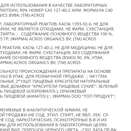
 ДЛЯ ИСПОЛЬЗОВАНИЯ В КАЧЕСТВЕ ЛАБОРАТОРНЫХ
R ЛЮТЕИН, 90% НОМЕР CAS 127-40-2 ХИМ. ФОРМУЛА C40
ICS BVBA; (TM) ACROS
 ЛАБОРАТОРНЫЙ РЕАКТИВ, КАС№ 1393-92-6, НЕ ДЛЯ
РИИ, НЕ ЯВЛЯЕТСЯ ОТХОДАМИ, НЕ ФАРМ. СУБСТАНЦИЯ,
ПИРТА: ; , СОДЕРЖАНИЕ ОСНОВНОГО ВЕЩЕСТВА 100 %,
 ГР; (ФИРМА) ACROS ORGANICS BV; (TM) ACROS
РЕАКТИВ, КАС№ 127-40-2, НЕ ДЛЯ МЕДИЦИНЫ, НЕ ДЛЯ
ОТХОДАМИ, НЕ ФАРМ. СУБСТАНЦИЯ, БЕЗ СОДЕРЖАНИЯ
ЖАНИЕ ОСНОВНОГО ВЕЩЕСТВА (ВЭЖХ) 90. 0%, УПАК.
ИРМА) ACROS ORGANICS BV; (TM) ACROS
ЕЛЬНОГО ПРОИСХОЖДЕНИЯ И ПРЕПАРАТЫ НА ОСНОВЕ
CHU) В УПАК. ДЛЯ РОЗНИЧНОЙ ПРОДАЖИ . ; HK17394
ЛЬНЫЕ 2*10ШТ ПИЩЕВЫЕ КРАСИТЕЛИ НАТУРАЛЬНЫЕ
ВЫЕ ДОБАВКИ "КРАСИТЕЛИ ПИЩЕВЫЕ СУХИЕ": ЗЕЛЕНЫЙ
ЛЬ ПИЩЕВОЙ (ХЛОРОФИЛЛ) ); ОРАНЖЕВЫЙ
 ПИЩЕВОЙ (АННАТО) ); ; (ФИРМА) ООО "ТОП ПРОДУКТ";
МЕНЯЕМЫЕ В АНАЛИТИЧЕСКОЙ ХИМИИ, НЕ
ПРОДАЖИ (НЕ СОД. ЭТИЛ. СПИРТ, НЕ ЯВЛ. ЛЕК. СР-
НЕ СОД. НАРКОТИЧЕСКИХ, ПСИХОТРОПНЫХ В-В И ИХ
ЕНЫ ДЛЯ ИСПОЛЬЗОВАНИЯ В ЛАБОРАТОРНЫХ ЦЕЛЯХ;
ЕШНИЙ ВИД: ПОРОШОК ЧЕРНОГО ЦВЕТА. -2302 ДАТА ПР-ВА: