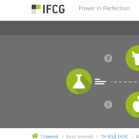
Power in Perfection
Главная
База знаний
ТН ВЭД ЕАЭС
К