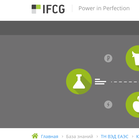
Power in Perfection
Главная
База знаний
ТН ВЭД ЕАЭС
К