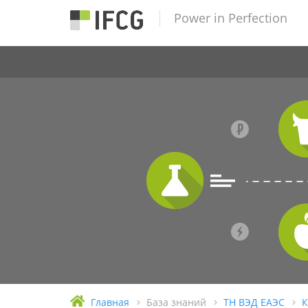
Power in Perfection
Главная
База знаний
ТН ВЭД ЕАЭС
К