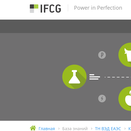
Power in Perfection
Главная
База знаний
ТН ВЭД ЕАЭС
К