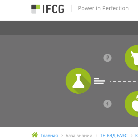
Power in Perfection
Главная
База знаний
ТН ВЭД ЕАЭС
К