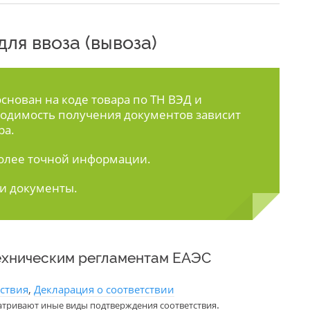
ля ввоза (вывоза)
нован на коде товара по ТН ВЭД и
одимость получения документов зависит
ра.
олее точной информации.
ти документы.
ехническим регламентам ЕАЭС
тствия
,
Декларация о соответствии
.
атривают иные виды подтверждения соответствия