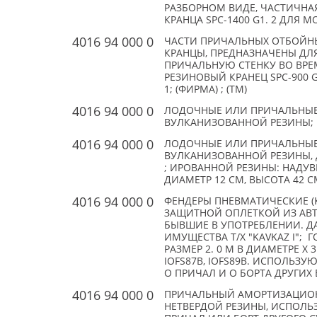
РАЗБОРНОМ ВИДЕ, ЧАСТИЧНАЯ
КРАНЦА SPC-1400 G1. 2 ДЛЯ МО
4016 94 000 0
ЧАСТИ ПРИЧАЛЬНЫХ ОТБОЙНЫ
КРАНЦЫ, ПРЕДНАЗНАЧЕНЫ ДЛ
ПРИЧАЛЬНУЮ СТЕНКУ ВО ВР
РЕЗИНОВЫЙ КРАНЕЦ SPC-900 G3
1; (ФИРМА) ; (TM)
4016 94 000 0
ЛОДОЧНЫЕ ИЛИ ПРИЧАЛЬНЫЕ
ВУЛКАНИЗОВАННОЙ РЕЗИНЫ; П
4016 94 000 0
ЛОДОЧНЫЕ ИЛИ ПРИЧАЛЬНЫЕ
ВУЛКАНИЗОВАННОЙ РЕЗИНЫ, 
; ИРОВАННОЙ РЕЗИНЫ: НАДУ
ДИАМЕТР 12 СМ, ВЫСОТА 42 СМ
4016 94 000 0
ФЕНДЕРЫ ПНЕВМАТИЧЕСКИЕ (К
ЗАЩИТНОЙ ОПЛЕТКОЙ ИЗ АВ
БЫВШИЕ В УПОТРЕБЛЕНИИ. Д
ИМУЩЕСТВА Т/Х "KAVKAZ I"; Г
РАЗМЕР 2. 0 М В ДИАМЕТРЕ Х 3
IOFS87B, IOFS89B. ИСПОЛЬЗ
О ПРИЧАЛ И О БОРТА ДРУГИХ 
4016 94 000 0
ПРИЧАЛЬНЫЙ АМОРТИЗАЦИОН
НЕТВЕРДОЙ РЕЗИНЫ, ИСПОЛЬЗ