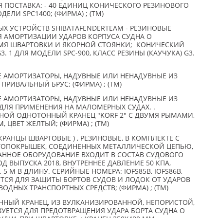
 ПОСТАВКА: - 40 ЕДИНИЦ КОНИЧЕСКОГО РЕЗИНОВОГО
ДЕЛИ SPC1400; (ФИРМА) ; (TM)
Х УСТРОЙСТВ SHIBATAFENDERTEAM - РЕЗИНОВЫЕ
Я АМОРТИЗАЦИИ УДАРОВ КОРПУСА СУДНА О
ЕМЯ ШВАРТОВКИ И ЯКОРНОЙ СТОЯНКИ; КОНИЧЕСКИЙ
. 1 ДЛЯ МОДЕЛИ SPC-900, КЛАСС РЕЗИНЫ (КАУЧУКА) G3.
 АМОРТИЗАТОРЫ, НАДУВНЫЕ ИЛИ НЕНАДУВНЫЕ ИЗ
РИВАЛЬНЫЙ БРУС; (ФИРМА) ; (TM)
 АМОРТИЗАТОРЫ, НАДУВНЫЕ ИЛИ НЕНАДУВНЫЕ ИЗ
ДЛЯ ПРИМЕНЕНИЯ НА МАЛОМЕРНЫХ СУДАХ. .
ВНОЙ ОДНОТОННЫЙ КРАНЕЦ "KORF 2" С ДВУМЯ РЫМАМИ,
, ЦВЕТ ЖЕЛТЫЙ; (ФИРМА) ; (TM)
РАНЦЫ ШВАРТОВЫЕ ) , РЕЗИНОВЫЕ, В КОМПЛЕКТЕ С
ТОПОКРЫШЕК, СОЕДИНЕННЫХ МЕТАЛЛИЧЕСКОЙ ЦЕПЬЮ,
АННОЕ ОБОРУДОВАНИЕ ВХОДИТ В СОСТАВ СУДОВОГО
ОД ВЫПУСКА 2018, ВНУТРЕННЕЕ ДАВЛЕНИЕ 50 КПА,
. 5 М В ДЛИНУ. СЕРИЙНЫЕ НОМЕРА: IOFS85B, IOFS86B,
УЮТСЯ ДЛЯ ЗАЩИТЫ БОРТОВ СУДОВ И ЛОДОК ОТ УДАРОВ
ВОДНЫХ ТРАНСПОРТНЫХ СРЕДСТВ; (ФИРМА) ; (TM)
НЫЙ КРАНЕЦ, ИЗ ВУЛКАНИЗИРОВАННОЙ, НЕПОРИСТОЙ,
УЕТСЯ ДЛЯ ПРЕДОТВРАЩЕНИЯ УДАРА БОРТА СУДНА О