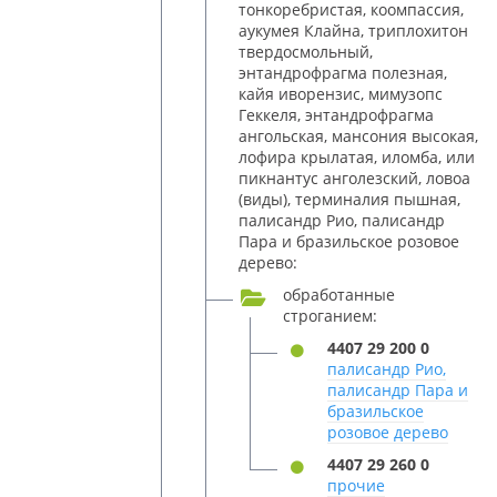
тонкоребристая, коомпассия,
аукумея Клайна, триплохитон
твердосмольный,
энтандрофрагма полезная,
кайя иворензис, мимузопс
Геккеля, энтандрофрагма
ангольская, мансония высокая,
лофира крылатая, иломба, или
пикнантус анголезский, ловоа
(виды), терминалия пышная,
палисандр Рио, палисандр
Пара и бразильское розовое
дерево:
обработанные
строганием:
4407 29 200 0
палисандр Рио,
палисандр Пара и
бразильское
розовое дерево
4407 29 260 0
прочие