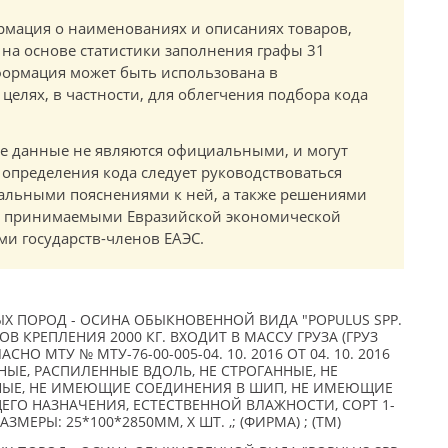
мация о наименованиях и описаниях товаров,
 на основе статистики заполнения графы 31
ормация может быть использована в
елях, в частности, для облегчения подбора кода
.
е данные не являются официальными, и могут
 определения кода следует руководствоваться
альными пояснениями к ней, а также решениями
в, принимаемыми Евразийской экономической
и государств-членов ЕАЭС.
 ПОРОД - ОСИНА ОБЫКНОВЕННОЙ ВИДА "POPULUS SPP.
ТОВ КРЕПЛЕНИЯ 2000 КГ. ВХОДИТ В МАССУ ГРУЗА (ГРУЗ
НО МТУ № МТУ-76-00-005-04. 10. 2016 ОТ 04. 10. 2016
НЫЕ, РАСПИЛЕННЫЕ ВДОЛЬ, НЕ СТРОГАННЫЕ, НЕ
НЫЕ, НЕ ИМЕЮЩИЕ СОЕДИНЕНИЯ В ШИП, НЕ ИМЕЮЩИЕ
ГО НАЗНАЧЕНИЯ, ЕСТЕСТВЕННОЙ ВЛАЖНОСТИ, СОРТ 1-
ЗМЕРЫ: 25*100*2850ММ, X ШТ. ,; (ФИРМА) ; (TM)