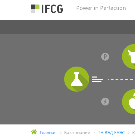
Power in Perfection
Главная
База знаний
ТН ВЭД ЕАЭС
К