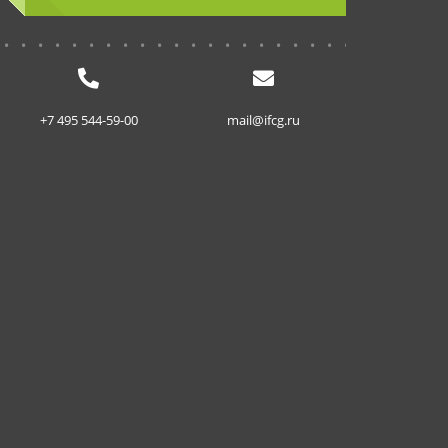
...........................
+7 495 544-59-00
mail@ifcg.ru