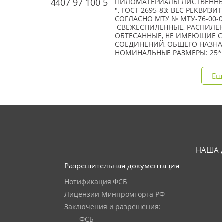
4407 97 100 5
ПИЛОМАТЕРИАЛЫ ЛИСТВЕННЫХ
", ГОСТ 2695-83; ВЕС РЕКВИЗ
СОГЛАСНО МТУ № МТУ-76-00-005-
СВЕЖЕСПИЛЕННЫЕ, РАСПИЛЕН
ОБТЕСАННЫЕ, НЕ ИМЕЮЩИЕ 
СОЕДИНЕНИЙ, ОБЩЕГО НАЗНАЧ
НОМИНАЛЬНЫЕ РАЗМЕРЫ: 25*100
Ещ
НАША 
Разрешительная документация
Нотификация ФСБ
Лицензии Минпромторга РФ
Заключения и разрешения:
ФСБ