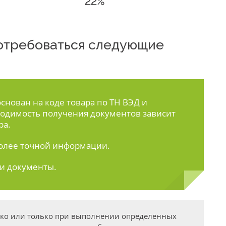
22%
 потребоваться следующие
нован на коде товара по ТН ВЭД и
одимость получения документов зависит
ра.
олее точной информации.
ти документы.
дко или только при выполнении определенных