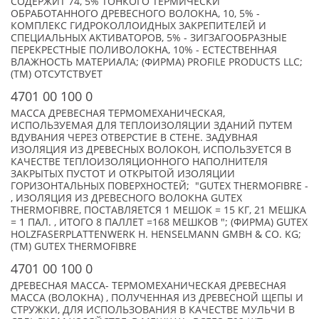
СОДЕРЖИТ 74, 5% ТОНКОГО ТЕРМИЧЕСКИ
ОБРАБОТАННОГО ДРЕВЕСНОГО ВОЛОКНА, 10, 5% -
КОМПЛЕКС ГИДРОКОЛЛОИДНЫХ ЗАКРЕПИТЕЛЕЙ И
СПЕЦИАЛЬНЫХ АКТИВАТОРОВ, 5% - ЗИГЗАГООБРАЗНЫЕ
ПЕРЕКРЕСТНЫЕ ПОЛИВОЛОКНА, 10% - ЕСТЕСТВЕННАЯ
ВЛАЖНОСТЬ МАТЕРИАЛА; (ФИРМА) PROFILE PRODUCTS LLC;
(TM) ОТСУТСТВУЕТ
4701 00 100 0
МАССА ДРЕВЕСНАЯ ТЕРМОМЕХАНИЧЕСКАЯ,
ИСПОЛЬЗУЕМАЯ ДЛЯ ТЕПЛОИЗОЛЯЦИИ ЗДАНИЙ ПУТЕМ
ВДУВАНИЯ ЧЕРЕЗ ОТВЕРСТИЕ В СТЕНЕ. ЗАДУВНАЯ
ИЗОЛЯЦИЯ ИЗ ДРЕВЕСНЫХ ВОЛОКОН, ИСПОЛЬЗУЕТСЯ В
КАЧЕСТВЕ ТЕПЛОИЗОЛЯЦИОННОГО НАПОЛНИТЕЛЯ
ЗАКРЫТЫХ ПУСТОТ И ОТКРЫТОЙ ИЗОЛЯЦИИ
ГОРИЗОНТАЛЬНЫХ ПОВЕРХНОСТЕЙ; "GUTEX THERMOFIBRE -
, ИЗОЛЯЦИЯ ИЗ ДРЕВЕСНОГО ВОЛОКНА GUTEX
THERMOFIBRE, ПОСТАВЛЯЕТСЯ 1 МЕШОК = 15 КГ, 21 МЕШКА
= 1 ПАЛ. , ИТОГО 8 ПАЛЛЕТ =168 МЕШКОВ "; (ФИРМА) GUTEX
HOLZFASERPLATTENWERK H. HENSELMANN GMBH & CO. KG;
(TM) GUTEX THERMOFIBRE
4701 00 100 0
ДРЕВЕСНАЯ МАССА- ТЕРМОМЕХАНИЧЕСКАЯ ДРЕВЕСНАЯ
МАССА (ВОЛОКНА) , ПОЛУЧЕННАЯ ИЗ ДРЕВЕСНОЙ ЩЕПЫ И
СТРУЖКИ, ДЛЯ ИСПОЛЬЗОВАНИЯ В КАЧЕСТВЕ МУЛЬЧИ В