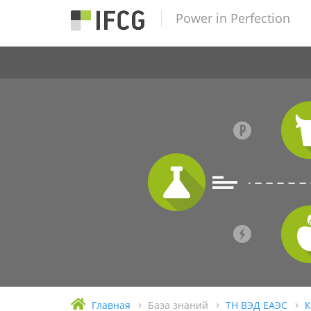
Power in Perfection
Главная
База знаний
ТН ВЭД ЕАЭС
К