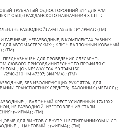
ТОРЦОВЫЙ ТРУБЧАТЫЙ ОДНОСТОРОННИЙ S14 ДЛЯ А/М
NEXT" ОБЩЕГРАЖДАНСКОГО НАЗНАЧЕНИЯ X ШТ. ;
Н. (НЕ РАЗВОДНОЙ) А/М ГАЗЕЛЬ ; (ФИРМА) ; (TM)
И ГАЕЧНЕЫЕ, НЕРАЗВОДНЫЕ, В КОМПЛЕКТАХ РАЗНЫХ
Е ДЛЯ АВТОМАСТЕРСКИХ: ; КЛЮЧ БАЛЛОННЫЙ КОВАНЫЙ
 ; (TM)
 ПРЕДНАЗНАЧЕН ДЛЯ ПРОВЕДЕНИЯ СЛЕСАРНО-
ЖОМ ЛЮБОГО ПРИСОЕДИНИТЕЛЬНОГО ПРОФИЛЯ С
ТОМ. ; JONNESWAY T04150 Т04М150
"40-210 НМ 47307; (ФИРМА) ; (TM)
АЗВОДНЫЕ, БЕЗ ИЗОЛИРУЮЩИХ РУКОЯТОК, ДЛЯ
АНИИ ТРАНСПОРТНЫХ СРЕДСТВ; БАЛОННИК (МЕТАЛЛ) ;
АЗВОДНЫЕ: ; БАЛОННЫЙ КРЕСТ УСИЛЕННЫЙ 17Х19Х21
ЧНОЙ, НЕ РАЗВОДНОЙ, ИЗГОТОВЛЕН ИЗ СТАЛИ
ИЯ; (ФИРМА) ; (TM)
РЦОВЫЕ ДЛЯ ВИНТОВ С ВНУТР. ШЕСТИГРАННИКОМ И СО
ДНЫЕ. ; ЦАНГОВЫЙ. ; (ФИРМА) ; (TM)