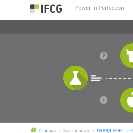
Power in Perfection
Главная
База знаний
ТН ВЭД ЕАЭС
К