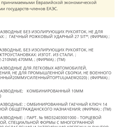
в, принимаемыми Евразийской экономической
и государств-членов ЕАЭС.
РАЗВОДНЫЕ БЕЗ ИЗОЛИРУЮЩИХ РУКОЯТОК, НЕ ДЛЯ
: ; ГАЕЧНЫЙ РОЖКОВЫЙ УДАРНЫЙ 27 SIT*; (ФИРМА) ;
АЗВОДНЫЕ, БЕЗ ИЗОЛИРУЮЩИХ РУКОЯТОК, НЕ
КТРОУСТАНОВКАХ: ИЗГОТ. ИЗ СТАЛИ. ;
10NM) 470ММ, ; (ФИРМА) ; (TM)
РАЗВОДНЫЕ ДЛЯ ЛЕГКОВЫХ АВТОМОБИЛЕЙ,
НИЯ, НЕ ДЛЯ ПРОМЫШЛЕННОЙ СБОРКИ, НЕ ВОЕННОГО
НЫЙ20ММУСИЛЕННЫЙTOPTUL(AAEW2020) ; (ФИРМА) ;
ЕРАЗВОДНЫЕ; КОМБИНИРОВАННЫЙ 10ММ
)
РАЗВОДНЫЕ: ; ОМБИНИРОВАННЫЙ ГАЕЧНЫЙ КЛЮЧ 14
НОЙ ОБЩЕГРАЖДАНСКОГО НАЗНАЧЕНИЯ; (ФИРМА) ; (TM)
ЗВОДНЫЕ: ; ПАРТ. № 98D32403001000 - ТОРЦЕВОЙ
ОДНОЙ, СПЕЦИАЛЬНОЙ ФОРМЫ С МНОГОГРАННОЙ