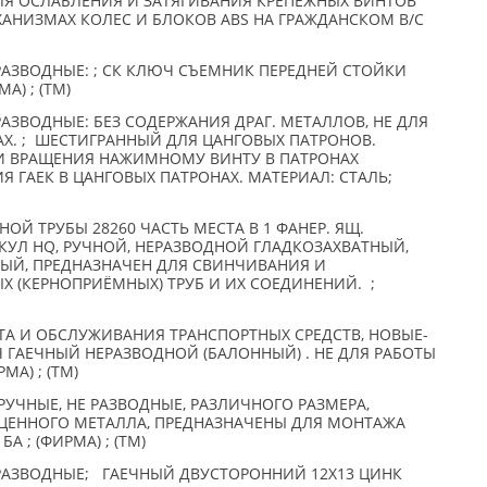
ЛЯ ОСЛАБЛЕНИЯ И ЗАТЯГИВАНИЯ КРЕПЕЖНЫХ ВИНТОВ
ХАНИЗМАХ КОЛЕС И БЛОКОВ ABS НА ГРАЖДАНСКОМ В/С
РАЗВОДНЫЕ: ; СК КЛЮЧ СЪЕМНИК ПЕРЕДНЕЙ СТОЙКИ
МА) ; (TM)
АЗВОДНЫЕ: БЕЗ СОДЕРЖАНИЯ ДРАГ. МЕТАЛЛОВ, НЕ ДЛЯ
АХ. ; ШЕСТИГРАННЫЙ ДЛЯ ЦАНГОВЫХ ПАТРОНОВ.
И ВРАЩЕНИЯ НАЖИМНОМУ ВИНТУ В ПАТРОНАХ
НИЯ ГАЕК В ЦАНГОВЫХ ПАТРОНАХ. МАТЕРИАЛ: СТАЛЬ;
Й ТРУБЫ 28260 ЧАСТЬ МЕСТА В 1 ФАНЕР. ЯЩ.
ИКУЛ HQ, РУЧНОЙ, НЕРАЗВОДНОЙ ГЛАДКОЗАХВАТНЫЙ,
ЫЙ, ПРЕДНАЗНАЧЕН ДЛЯ СВИНЧИВАНИЯ И
 (КЕРНОПРИЁМНЫХ) ТРУБ И ИХ СОЕДИНЕНИЙ. ;
ТА И ОБСЛУЖИВАНИЯ ТРАНСПОРТНЫХ СРЕДСТВ, НОВЫЕ-
 ГАЕЧНЫЙ НЕРАЗВОДНОЙ (БАЛОННЫЙ) . НЕ ДЛЯ РАБОТЫ
МА) ; (TM)
УЧНЫЕ, НЕ РАЗВОДНЫЕ, РАЗЛИЧНОГО РАЗМЕРА,
ЦЕННОГО МЕТАЛЛА, ПРЕДНАЗНАЧЕНЫ ДЛЯ МОНТАЖА
А ; (ФИРМА) ; (TM)
РАЗВОДНЫЕ; ГАЕЧНЫЙ ДВУСТОРОННИЙ 12Х13 ЦИНК