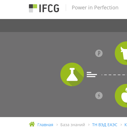
Power in Perfection
Главная
База знаний
ТН ВЭД ЕАЭС
К