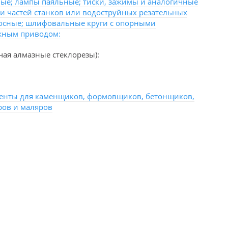
е; лампы паяльные; тиски, зажимы и аналогичные
и частей станков или водоструйных резательных
осные; шлифовальные круги с опорными
жным приводом:
ая алмазные стеклорезы):
енты для каменщиков, формовщиков, бетонщиков,
ров и маляров