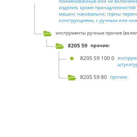
поименованные или не включенны
изделия, кроме принадлежностей 
машин; наковальни; горны перен
конструкциями, с ручным или но
инструменты ручные прочие (включ
8205 59
прочие:
8205 59 100 0
инструм
штукату
8205 59 80
прочие: