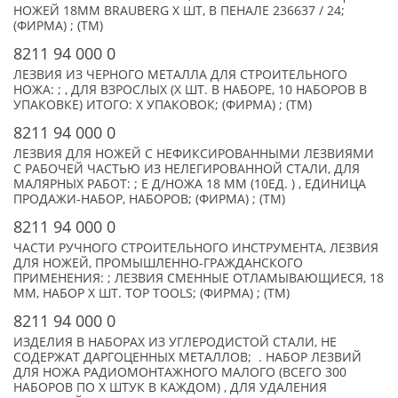
НОЖЕЙ 18ММ BRAUBERG X ШТ, В ПЕНАЛЕ 236637 / 24;
(ФИРМА) ; (TM)
8211 94 000 0
ЛЕЗВИЯ ИЗ ЧЕРНОГО МЕТАЛЛА ДЛЯ СТРОИТЕЛЬНОГО
НОЖА: ; , ДЛЯ ВЗРОСЛЫХ (X ШТ. В НАБОРЕ, 10 НАБОРОВ В
УПАКОВКЕ) ИТОГО: X УПАКОВОК; (ФИРМА) ; (TM)
8211 94 000 0
ЛЕЗВИЯ ДЛЯ НОЖЕЙ С НЕФИКСИРОВАННЫМИ ЛЕЗВИЯМИ
С РАБОЧЕЙ ЧАСТЬЮ ИЗ НЕЛЕГИРОВАННОЙ СТАЛИ, ДЛЯ
МАЛЯРНЫХ РАБОТ: ; Е Д/НОЖА 18 ММ (10ЕД. ) , ЕДИНИЦА
ПРОДАЖИ-НАБОР, НАБОРОВ; (ФИРМА) ; (TM)
8211 94 000 0
ЧАСТИ РУЧНОГО СТРОИТЕЛЬНОГО ИНСТРУМЕНТА, ЛЕЗВИЯ
ДЛЯ НОЖЕЙ, ПРОМЫШЛЕННО-ГРАЖДАНСКОГО
ПРИМЕНЕНИЯ: ; ЛЕЗВИЯ СМЕННЫЕ ОТЛАМЫВАЮЩИЕСЯ, 18
ММ, НАБОР X ШТ. TOP TOOLS; (ФИРМА) ; (TM)
8211 94 000 0
ИЗДЕЛИЯ В НАБОРАХ ИЗ УГЛЕРОДИСТОЙ СТАЛИ, НЕ
СОДЕРЖАТ ДАРГОЦЕННЫХ МЕТАЛЛОВ; . НАБОР ЛЕЗВИЙ
ДЛЯ НОЖА РАДИОМОНТАЖНОГО МАЛОГО (ВСЕГО 300
НАБОРОВ ПО X ШТУК В КАЖДОМ) , ДЛЯ УДАЛЕНИЯ