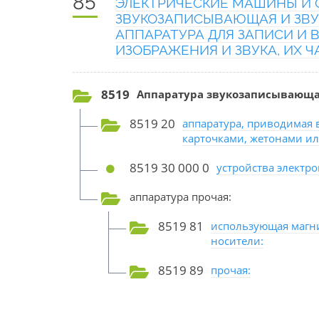
85
ЭЛЕКТРИЧЕСКИЕ МАШИНЫ И О
ЗВУКОЗАПИСЫВАЮЩАЯ И ЗВУ
АППАРАТУРА ДЛЯ ЗАПИСИ И
ИЗОБРАЖЕНИЯ И ЗВУКА, ИХ 
8519
Аппаратура звукозаписывающа
8519 20
аппаратура, приводимая 
карточками, жетонами ил
8519 30 000 0
устройства электр
аппаратура прочая:
8519 81
использующая магн
носители:
8519 89
прочая: