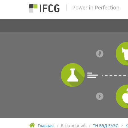
Power in Perfection
Главная
База знаний
ТН ВЭД ЕАЭС
К