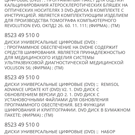
ЦИФРОВЫЕ (DVD) : ; ПРОГРАММНЫЙ ПАКЕТ ДЛЯ ОЦЕНКИ
КАЛЬЦИНИРОВАНИЯ АТЕРОСКЛЕРОТИЧЕСКИХ БЛЯШЕК НА
ОПТИЧЕСКИХ НОСИТЕЛЯХ 3 DVD-ДИСКА В КОМПЛЕКТЕ С
ИНСТРУКЦИЕЙ. ЯВЛЯЕТСЯ КОМПЛЕКТУЮЩИМ ИЗДЕЛИЕМ
ДЛЯ ПРОИЗВОДСТВА ТОМОГРАФА КОМПЬЮТЕРНОГО
REVOLUTION EVO, ОКПД2 26. 60. 11. 111; (ФИРМА) ; (TM)
8523 49 510 0
ДИСКИ УНИВЕРСАЛЬНЫЕ ЦИФРОВЫЕ (DVD) :
; ПРОГРАММНОЕ ОБЕСПЕЧЕНИЕ НА DVDНЕ СОДЕРЖИТ
СРЕДСТВ ШИФРОВАНИЯ. ЯВЛЯЕТСЯ ПРИНАДЛЕЖНОСТЬЮ
ДЛЯ МЕДИЦИНСКОГО ИЗДЕЛИЯ СИСТЕМЫ
УЛЬТРАЗВУКОВОЙ ДИАГНОСТИЧЕСКОЙ МЕДИЦИНСКОЙ
VOLUSON S6; (ФИРМА) ; (TM)
8523 49 510 0
ДИСКИ УНИВЕРСАЛЬНЫЕ ЦИФРОВЫЕ (DVD) :; REMISOL
ADVANCE UPDATE KIT (DVD) V2. 1. DVD ДИСК С
ОБНОВЛЕНИЕМ ВЕРСИИ ДО 2. 1. DVD ДИСК С
УСТАНОВОЧНЫМИ ФАЙЛАМИ ДЛЯ ОБНОВЛЕНИЯ
ПРОГРАММНОГО ОБЕСПЕЧЕНИЯ. БЕЗ ФУНКЦИИ
ШИФРОВАНИЯ И КРИПТОГРАФИИ. DVD ДИСК В БУМАЖНОМ
ПАКЕТЕ; (ФИРМА) ; (TM)
8523 49 510 0
ДИСКИ УНИВЕРСАЛЬНЫЕ ЦИФРОВЫЕ (DVD) :; НАБОР