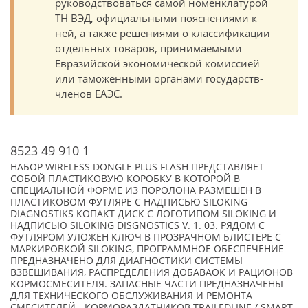
руководствоваться самой номенклатурой
ТН ВЭД, официальными пояснениями к
ней, а также решениями о классификации
отдельных товаров, принимаемыми
Евразийской экономической комиссией
или таможенными органами государств-
членов ЕАЭС.
8523 49 910 1
НАБОР WIRELESS DONGLE PLUS FLASH ПРЕДСТАВЛЯЕТ
СОБОЙ ПЛАСТИКОВУЮ КОРОБКУ В КОТОРОЙ В
СПЕЦИАЛЬНОЙ ФОРМЕ ИЗ ПОРОЛОНА РАЗМЕШЕН В
ПЛАСТИКОВОМ ФУТЛЯРЕ С НАДПИСЬЮ SILOKING
DIAGNOSTIKS КОПАКТ ДИСК С ЛОГОТИПОМ SILOKING И
НАДПИСЬЮ SILOKING DISGNOSTICS V. 1. 03. РЯДОМ С
ФУТЛЯРОМ УЛОЖЕН КЛЮЧ В ПРОЗРАЧНОМ БЛИСТЕРЕ С
МАРКИРОВКОЙ SILOKING, ПРОГРАММНОЕ ОБЕСПЕЧЕНИЕ
ПРЕДНАЗНАЧЕНО ДЛЯ ДИАГНОСТИКИ СИСТЕМЫ
ВЗВЕШИВАНИЯ, РАСПРЕДЕЛЕНИЯ ДОБАВАОК И РАЦИОНОВ
КОРМОСМЕСИТЕЛЯ. ЗАПАСНЫЕ ЧАСТИ ПРЕДНАЗНАЧЕНЫ
ДЛЯ ТЕХНИЧЕСКОГО ОБСЛУЖИВАНИЯ И РЕМОНТА
СМЕСИТЕЛЕЙ - КОРМОРАЗДАТЧИКОВ TRAILEDLINE / SMART,