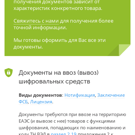
получения документов зависит от
характеристик конкретного товара.
Свяжитесь с нами
для получения более
точной информации.
Мы готовы оформить для Вас все эти
документы.
Документы на ввоз (вывоз)
шифровальных средств
Виды документов
:
Нотификация
,
Заключение
ФСБ
,
Лицензия
.
Документы требуются при ввозе на территорию
ЕАЭС (и вывозе с нее) товаров с функциями
шифрования, попадающих по наименованию и
коду ТН ВЭД в
раздел 2.19
приложения 2 к