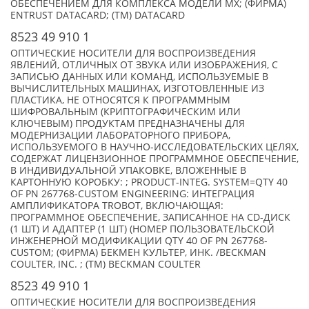
ОБЕСПЕЧЕНИЕМ ДЛЯ КОМПЛЕКСА МОДЕЛИ MX; (ФИРМА)
ENTRUST DATACARD; (TM) DATACARD
8523 49 910 1
ОПТИЧЕСКИЕ НОСИТЕЛИ ДЛЯ ВОСПРОИЗВЕДЕНИЯ
ЯВЛЕНИЙ, ОТЛИЧНЫХ ОТ ЗВУКА ИЛИ ИЗОБРАЖЕНИЯ, С
ЗАПИСЬЮ ДАННЫХ ИЛИ КОМАНД, ИСПОЛЬЗУЕМЫЕ В
ВЫЧИСЛИТЕЛЬНЫХ МАШИНАХ, ИЗГОТОВЛЕННЫЕ ИЗ
ПЛАСТИКА, НЕ ОТНОСЯТСЯ К ПРОГРАММНЫМ
ШИФРОВАЛЬНЫМ (КРИПТОГРАФИЧЕСКИМ ИЛИ
КЛЮЧЕВЫМ) ПРОДУКТАМ ПРЕДНАЗНАЧЕНЫ ДЛЯ
МОДЕРНИЗАЦИИ ЛАБОРАТОРНОГО ПРИБОРА,
ИСПОЛЬЗУЕМОГО В НАУЧНО-ИССЛЕДОВАТЕЛЬСКИХ ЦЕЛЯХ,
СОДЕРЖАТ ЛИЦЕНЗИОННОЕ ПРОГРАММНОЕ ОБЕСПЕЧЕНИЕ,
В ИНДИВИДУАЛЬНОЙ УПАКОВКЕ, ВЛОЖЕННЫЕ В
КАРТОННУЮ КОРОБКУ: ; PRODUCT-INTEG. SYSTEM=QTY 40
OF PN 267768-CUSTOM ENGINEERING: ИНТЕГРАЦИЯ
АМПЛИФИКАТОРА TROBOT, ВКЛЮЧАЮЩАЯ:
ПРОГРАММНОЕ ОБЕСПЕЧЕНИЕ, ЗАПИСАННОЕ НА CD-ДИСК
(1 ШТ) И АДАПТЕР (1 ШТ) (НОМЕР ПОЛЬЗОВАТЕЛЬСКОЙ
ИНЖЕНЕРНОЙ МОДИФИКАЦИИ QTY 40 OF PN 267768-
CUSTOM; (ФИРМА) БЕКМЕН КУЛЬТЕР, ИНК. /BECKMAN
COULTER, INC. ; (TM) BECKMAN COULTER
8523 49 910 1
ОПТИЧЕСКИЕ НОСИТЕЛИ ДЛЯ ВОСПРОИЗВЕДЕНИЯ