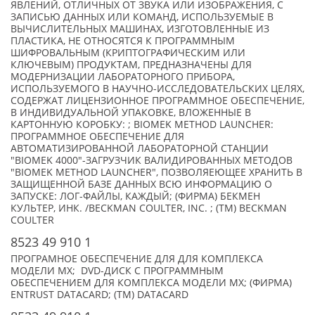
ЯВЛЕНИЙ, ОТЛИЧНЫХ ОТ ЗВУКА ИЛИ ИЗОБРАЖЕНИЯ, С
ЗАПИСЬЮ ДАННЫХ ИЛИ КОМАНД, ИСПОЛЬЗУЕМЫЕ В
ВЫЧИСЛИТЕЛЬНЫХ МАШИНАХ, ИЗГОТОВЛЕННЫЕ ИЗ
ПЛАСТИКА, НЕ ОТНОСЯТСЯ К ПРОГРАММНЫМ
ШИФРОВАЛЬНЫМ (КРИПТОГРАФИЧЕСКИМ ИЛИ
КЛЮЧЕВЫМ) ПРОДУКТАМ, ПРЕДНАЗНАЧЕНЫ ДЛЯ
МОДЕРНИЗАЦИИ ЛАБОРАТОРНОГО ПРИБОРА,
ИСПОЛЬЗУЕМОГО В НАУЧНО-ИССЛЕДОВАТЕЛЬСКИХ ЦЕЛЯХ,
СОДЕРЖАТ ЛИЦЕНЗИОННОЕ ПРОГРАММНОЕ ОБЕСПЕЧЕНИЕ,
В ИНДИВИДУАЛЬНОЙ УПАКОВКЕ, ВЛОЖЕННЫЕ В
КАРТОННУЮ КОРОБКУ: ; BIOMEK METHOD LAUNCHER:
ПРОГРАММНОЕ ОБЕСПЕЧЕНИЕ ДЛЯ
АВТОМАТИЗИРОВАННОЙ ЛАБОРАТОРНОЙ СТАНЦИИ
"BIOMEK 4000"-ЗАГРУЗЧИК ВАЛИДИРОВАННЫХ МЕТОДОВ
"BIOMEK METHOD LAUNCHER", ПОЗВОЛЯЕЮЩЕЕ ХРАНИТЬ В
ЗАЩИЩЕННОЙ БАЗЕ ДАННЫХ ВСЮ ИНФОРМАЦИЮ О
ЗАПУСКЕ: ЛОГ-ФАЙЛЫ, КАЖДЫЙ; (ФИРМА) БЕКМЕН
КУЛЬТЕР, ИНК. /BECKMAN COULTER, INC. ; (TM) BECKMAN
COULTER
8523 49 910 1
ПРОГРАМНОЕ ОБЕСПЕЧЕНИЕ ДЛЯ ДЛЯ КОМПЛЕКСА
МОДЕЛИ MX; DVD-ДИСК С ПРОГРАММНЫМ
ОБЕСПЕЧЕНИЕМ ДЛЯ КОМПЛЕКСА МОДЕЛИ MX; (ФИРМА)
ENTRUST DATACARD; (TM) DATACARD