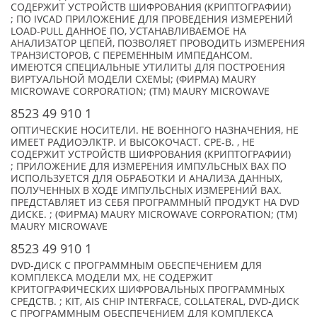
СОДЕРЖИТ УСТРОЙСТВ ШИФРОВАНИЯ (КРИПТОГРАФИИ)
; ПО IVCAD ПРИЛОЖЕНИЕ ДЛЯ ПРОВЕДЕНИЯ ИЗМЕРЕНИЙ
LOAD-PULL ДАННОЕ ПО, УСТАНАВЛИВАЕМОЕ НА
АНАЛИЗАТОР ЦЕПЕЙ, ПОЗВОЛЯЕТ ПРОВОДИТЬ ИЗМЕРЕНИЯ
ТРАНЗИСТОРОВ, С ПЕРЕМЕННЫМ ИМПЕДАНСОМ.
ИМЕЮТСЯ СПЕЦИАЛЬНЫЕ УТИЛИТЫ ДЛЯ ПОСТРОЕНИЯ
ВИРТУАЛЬНОЙ МОДЕЛИ СХЕМЫ; (ФИРМА) MAURY
MICROWAVE CORPORATION; (TM) MAURY MICROWAVE
8523 49 910 1
ОПТИЧЕСКИЕ НОСИТЕЛИ. НЕ ВОЕННОГО НАЗНАЧЕНИЯ, НЕ
ИМЕЕТ РАДИОЭЛКТР. И ВЫСОКОЧАСТ. СРЕ-В. , НЕ
СОДЕРЖИТ УСТРОЙСТВ ШИФРОВАНИЯ (КРИПТОГРАФИИ)
; ПРИЛОЖЕНИЕ ДЛЯ ИЗМЕРЕНИЯ ИМПУЛЬСНЫХ ВАХ ПО
ИСПОЛЬЗУЕТСЯ ДЛЯ ОБРАБОТКИ И АНАЛИЗА ДАННЫХ,
ПОЛУЧЕННЫХ В ХОДЕ ИМПУЛЬСНЫХ ИЗМЕРЕНИЙ ВАХ.
ПРЕДСТАВЛЯЕТ ИЗ СЕБЯ ПРОГРАММНЫЙ ПРОДУКТ НА DVD
ДИСКЕ. ; (ФИРМА) MAURY MICROWAVE CORPORATION; (TM)
MAURY MICROWAVE
8523 49 910 1
DVD-ДИСК С ПРОГРАММНЫМ ОБЕСПЕЧЕНИЕМ ДЛЯ
КОМПЛЕКСА МОДЕЛИ MX, НЕ СОДЕРЖИТ
КРИТОГРАФИЧЕСКИХ ШИФРОВАЛЬНЫХ ПРОГРАММНЫХ
СРЕДСТВ. ; KIT, AIS CHIP INTERFACE, COLLATERAL, DVD-ДИСК
С ПРОГРАММНЫМ ОБЕСПЕЧЕНИЕМ ДЛЯ КОМПЛЕКСА