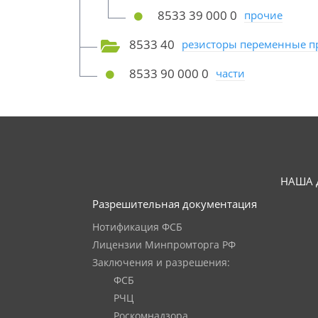
8533 39 000 0
прочие
8533 40
резисторы переменные пр
8533 90 000 0
части
НАША 
Разрешительная документация
Нотификация ФСБ
Лицензии Минпромторга РФ
Заключения и разрешения:
ФСБ
РЧЦ
Роскомнадзора