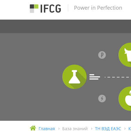
Power in Perfection
Главная
База знаний
ТН ВЭД ЕАЭС
К