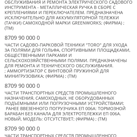
ОБСЛУЖИВАНИЯ И РЕМОНТА ЭЛЕКТРИЧЕСКОГО САДОВОГО
ИНСТРУМЕНТА - МЕТАЛЛИЧЕСКАЯ РУЧКА В СБОРЕ С
КРЕПЛЕНИЯМИ И ПЕРЕКЛЮЧАТЕЛЕМ. ПРЕДНАЗНАЧЕНА
ИСКЛЮЧИТЕЛЬНО ДЛЯ АККУМУЛЯТОРНОЙ ТЕЛЕЖКИ
(ТАЧКИ) САМОХОДНОЙ МАРКИ GREENWORKS; (ФИРМА) ;
(TM)
8709 90 000 0
ЧАСТИ САДОВО-ПАРКОВОЙ ТЕХНИКИ "TORO" ДЛЯ УХОДА
ЗА ПОЛЯМИ ДЛЯ ГОЛЬФА, СПОРТИВНЫМИ ПЛОЩАДКАМИ,
ОБЩЕСТВЕННЫМИ ПАРКАМИ И
СЕЛЬСКОХОЗЯЙСТВЕННЫМИ ПОЛЯМИ. ПРЕДНАЗНАЧЕНЫ
ДЛЯ РЕМОНТА И ТЕХНИЧЕСКОГО ОБСЛУЖИВАНИЯ.
; АММОРТИЗАТОР С ВИНТОВОЙ ПРУЖИНОЙ ДЛЯ
МИНИГРУЗОВИКА; (ФИРМА) ; (TM)
8709 90 000 0
ЧАСТИ ТРАНСПОРТНЫХ СРЕДСТВ ПРОМЫШЛЕННОГО
НАЗНАЧЕНИЯ, САМОХОДНЫХ, НЕ ОБОРУДОВАННЫХ
ПОДЪЕМНЫМИ ИЛИ ПОГРУЗОЧНЫМИ УСТРОЙСТВАМИ;
РАНЕЕ ВВЕЗЕННОГО ПОГРУЗЧИКА ЕП 006А: ТОРМОЗНОЙ
БАРАБАН БЕЗ КАНАЛА ДЛЯ ЭЛЕКТРОТЕЛЕЖКИ ЕП 006A.
НОВЫЙ, МОДЕЛЬ: ОТСУТСТВУЕТ; (ФИРМА) ; (TM)
8709 90 000 0
ЧАСТИ ТРАНСПОРТНЫХ СРЕДСТВ ПРОМЫШЛЕННОГО