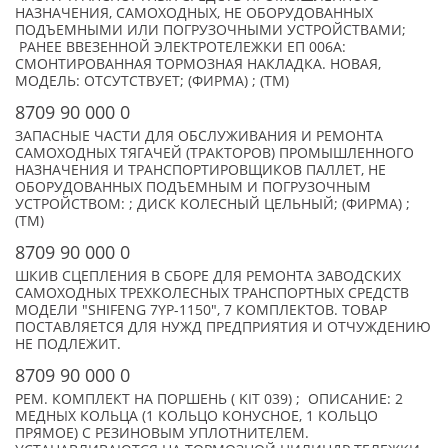
НАЗНАЧЕНИЯ, САМОХОДНЫХ, НЕ ОБОРУДОВАННЫХ
ПОДЪЕМНЫМИ ИЛИ ПОГРУЗОЧНЫМИ УСТРОЙСТВАМИ;
РАНЕЕ ВВЕЗЕННОЙ ЭЛЕКТРОТЕЛЕЖКИ ЕП 006A:
СМОНТИРОВАННАЯ ТОРМОЗНАЯ НАКЛАДКА. НОВАЯ,
МОДЕЛЬ: ОТСУТСТВУЕТ; (ФИРМА) ; (TM)
8709 90 000 0
ЗАПАСНЫЕ ЧАСТИ ДЛЯ ОБСЛУЖИВАНИЯ И РЕМОНТА
САМОХОДНЫХ ТЯГАЧЕЙ (ТРАКТОРОВ) ПРОМЫШЛЕННОГО
НАЗНАЧЕНИЯ И ТРАНСПОРТИРОВЩИКОВ ПАЛЛЕТ, НЕ
ОБОРУДОВАННЫХ ПОДЪЕМНЫМ И ПОГРУЗОЧНЫМ
УСТРОЙСТВОМ: ; ДИСК КОЛЕСНЫЙ ЦЕЛЬНЫЙ; (ФИРМА) ;
(TM)
8709 90 000 0
ШКИВ СЦЕПЛЕНИЯ В СБОРЕ ДЛЯ РЕМОНТА ЗАВОДСКИХ
САМОХОДНЫХ ТРЕХКОЛЕСНЫХ ТРАНСПОРТНЫХ СРЕДСТВ
МОДЕЛИ "SHIFENG 7YP-1150", 7 КОМПЛЕКТОВ. ТОВАР
ПОСТАВЛЯЕТСЯ ДЛЯ НУЖД ПРЕДПРИЯТИЯ И ОТЧУЖДЕНИЮ
НЕ ПОДЛЕЖИТ.
8709 90 000 0
РЕМ. КОМПЛЕКТ НА ПОРШЕНЬ ( KIT 039) ; ОПИСАНИЕ: 2
МЕДНЫХ КОЛЬЦА (1 КОЛЬЦО КОНУСНОЕ, 1 КОЛЬЦО
ПРЯМОЕ) С РЕЗИНОВЫМ УПЛОТНИТЕЛЕМ.