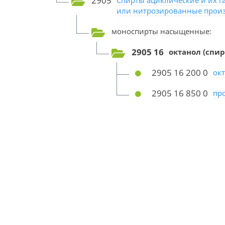
2905
Спирты ациклические и их 
или нитрозированные прои
моноспирты насыщенные:
2905 16
октанол (спир
2905 16 200 0
окт
2905 16 850 0
пр