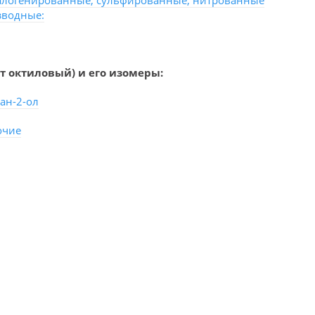
галогенированные, сульфированные, нитрованные
зводные:
т октиловый) и его изомеры:
ан-2-ол
очие