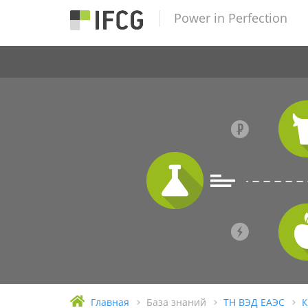
Power in Perfection
Главная
База знаний
ТН ВЭД ЕАЭС
К