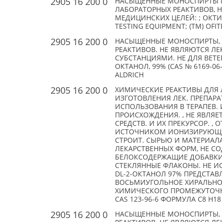
2905 16 200 0
НАСЫЩЕННЫЕ МОНОСПИРТЫ П
ЛАБОРАТОРНЫХ РЕАКТИВОВ, 
МЕДИЦИНСКИХ ЦЕЛЕЙ: ; ОКТИЛ
TESTING EQUIPMENT; (TM) OFIT
2905 16 200 0
НАСЫЩЕННЫЕ МОНОСПИРТЫ, 
РЕАКТИВОВ. НЕ ЯВЛЯЮТСЯ Л
СУБСТАНЦИЯМИ. НЕ ДЛЯ ВЕТЕРИ
ОКТАНОЛ, 99% (CAS № 6169-06-8
ALDRICH
2905 16 200 0
ХИМИЧЕСКИЕ РЕАКТИВЫ ДЛЯ 
ИЗГОТОВЛЕНИЯ ЛЕК. ПРЕПАРА
ИСПОЛЬЗОВАНИЯ В ТЕРАПЕВ. 
ПРОИСХОЖДЕНИЯ. , НЕ ЯВЛЯЕТ
СРЕДСТВ. И ИХ ПРЕКУРСОР. 
ИСТОЧНИКОМ ИОНИЗИРУЮЩЕГ
СТРОИТ. СЫРЬЮ И МАТЕРИАЛ
ЛЕКАРСТВЕННЫХ ФОРМ, НЕ С
БЕЛОКСОДЕРЖАЩИЕ ДОБАВКИ,
СТЕКЛЯННЫЕ ФЛАКОНЫ. НЕ ИСП
DL-2-ОКТАНОЛ 97% ПРЕДСТАВ
ВОСЬМИУГОЛЬНОЕ ХИРАЛЬНОЕ
ХИМИЧЕСКОГО ПРОМЕЖУТОЧНО
CAS 123-96-6 ФОРМУЛА C8 H18 
2905 16 200 0
НАСЫЩЕННЫЕ МОНОСПИРТЫ, 