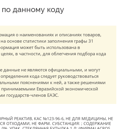
по данному коду
мация о наименованиях и описаниях товаров,
 на основе статистики заполнения графы 31
ормация может быть использована в
елях, в частности, для облегчения подбора кода
.
е данные не являются официальными, и могут
 определения кода следует руководствоваться
альными пояснениями к ней, а также решениями
в, принимаемыми Евразийской экономической
и государств-членов ЕАЭС.
ОРНЫЙ РЕАКТИВ, КАС №123-96-6, НЕ ДЛЯ МЕДИЦИНЫ, НЕ
ТСЯ ОТХОДАМИ, НЕ ФАРМ. СУБСТАНЦИЯ: ; СОДЕРЖАНИЕ
 0%, УПАК. СТЕКЛЯННАЯ БУТЫЛКА 1 Л; (ФИРМА) ACROS