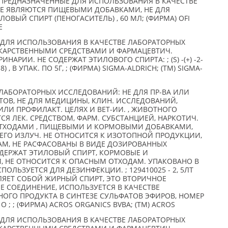
РЕДНАЗНАЧЕННЫЕ ДЛЯ ИСПОЛЬЗОВАНИЯ В КАЧЕСТВЕ
НЕ ЯВЛЯЮТСЯ ПИЩЕВЫМИ ДОБАВКАМИ, НЕ ДЛЯ
ОВЫЙ СПИРТ (ПЕНОГАСИТЕЛЬ) , 60 МЛ; (ФИРМА) OFI
E
ДЛЯ ИСПОЛЬЗОВАНИЯ В КАЧЕСТВЕ ЛАБОРАТОРНЫХ
ЕКАРСТВЕННЫМИ СРЕДСТВАМИ И ФАРМАЦЕВТИЧ.
НАРИИ. НЕ СОДЕРЖАТ ЭТИЛОВОГО СПИРТА: ; (S) -(+) -2-
) , В УПАК. ПО 5Г, ; (ФИРМА) SIGMA-ALDRICH; (TM) SIGMA-
ЛАБОРАТОРНЫХ ИССЛЕДОВАНИЙ: НЕ ДЛЯ ПР-ВА ИЛИ
ТОВ, НЕ ДЛЯ МЕДИЦИНЫ, КЛИН. ИССЛЕДОВАНИЙ,
ИЛИ ПРОФИЛАКТ. ЦЕЛЯХ И ВЕТ-ИИ. , ЖИВОТНОГО
СЯ ЛЕК. СРЕДСТВОМ, ФАРМ. СУБСТАНЦИЕЙ, НАРКОТИЧ.
, ОТХОДАМИ , ПИЩЕВЫМИ И КОРМОВЫМИ ДОБАВКАМИ,
О ИЗЛУЧ. НЕ ОТНОСИТСЯ К ИЗОТОПНОЙ ПРОДУКЦИИ,
АМ, НЕ РАСФАСОВАНЫ В ВИДЕ ДОЗИРОВАННЫХ
ОДЕРЖАТ ЭТИЛОВЫЙ СПИРТ, КОРМОВЫЕ И
 НЕ ОТНОСИТСЯ К ОПАСНЫМ ОТХОДАМ. УПАКОВАНО В
ОЛЬЗУЕТСЯ ДЛЯ ДЕЗИНФЕКЦИИ. ; 129410025 - 2, 5ЛТ
ЛЯЕТ СОБОЙ ЖИРНЫЙ СПИРТ, ЭТО ВТОРИЧНОЕ
 СОЕДИНЕНИЕ, ИСПОЛЬЗУЕТСЯ В КАЧЕСТВЕ
ГО ПРОДУКТА В СИНТЕЗЕ СУЛЬФАТОВ ЭФИРОВ, НОМЕР
O ; ; (ФИРМА) ACROS ORGANICS BVBA; (TM) ACROS
ДЛЯ ИСПОЛЬЗОВАНИЯ В КАЧЕСТВЕ ЛАБОРАТОРНЫХ