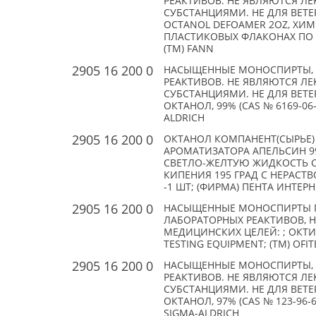
РЕАКТИВОВ. НЕ ЯВЛЯЮТСЯ Л
СУБСТАНЦИЯМИ. НЕ ДЛЯ ВЕТЕ
OCTANOL DEFOAMER 2OZ, ХИМ.
ПЛАСТИКОВЫХ ФЛАКОНАХ ПО 2
(TM) FANN
2905 16 200 0
НАСЫЩЕННЫЕ МОНОСПИРТЫ, 
РЕАКТИВОВ. НЕ ЯВЛЯЮТСЯ Л
СУБСТАНЦИЯМИ. НЕ ДЛЯ ВЕТЕРИ
ОКТАНОЛ, 99% (CAS № 6169-06-8
ALDRICH
2905 16 200 0
ОКТАНОЛ КОМПАНЕНТ(СЫРЬЕ)
АРОМАТИЗАТОРА АПЕЛЬСИН 9
СВЕТЛО-ЖЕЛТУЮ ЖИДКОСТЬ С
КИПЕНИЯ 195 ГРАД С НЕРАСТ
-1 ШТ; (ФИРМА) ПЕНТА ИНТЕ
2905 16 200 0
НАСЫЩЕННЫЕ МОНОСПИРТЫ П
ЛАБОРАТОРНЫХ РЕАКТИВОВ, 
МЕДИЦИНСКИХ ЦЕЛЕЙ: ; ОКТИЛ
TESTING EQUIPMENT; (TM) OFIT
2905 16 200 0
НАСЫЩЕННЫЕ МОНОСПИРТЫ, 
РЕАКТИВОВ. НЕ ЯВЛЯЮТСЯ Л
СУБСТАНЦИЯМИ. НЕ ДЛЯ ВЕТЕ
ОКТАНОЛ, 97% (CAS № 123-96-6)
SIGMA-ALDRICH