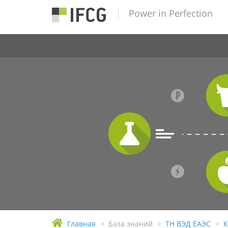
Power in Perfection
Главная
База знаний
ТН ВЭД ЕАЭС
К