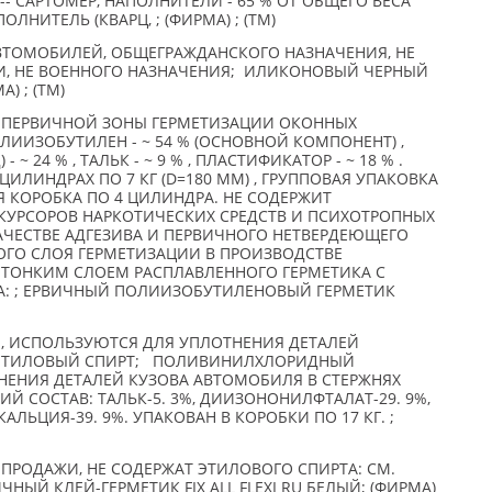
-- САРТОМЕР, НАПОЛНИТЕЛИ - 65 % ОТ ОБЩЕГО ВЕСА
ЛНИТЕЛЬ (КВАРЦ, ; (ФИРМА) ; (TM)
АВТОМОБИЛЕЙ, ОБЩЕГРАЖДАНСКОГО НАЗНАЧЕНИЯ, НЕ
, НЕ ВОЕННОГО НАЗНАЧЕНИЯ; ИЛИКОНОВЫЙ ЧЕРНЫЙ
А) ; (TM)
 ПЕРВИЧНОЙ ЗОНЫ ГЕРМЕТИЗАЦИИ ОКОННЫХ
ОЛИИЗОБУТИЛЕН - ~ 54 % (ОСНОВНОЙ КОМПОНЕНТ) ,
 ~ 24 % , ТАЛЬК - ~ 9 % , ПЛАСТИФИКАТОР - ~ 18 % .
ЦИЛИНДРАХ ПО 7 КГ (D=180 ММ) , ГРУППОВАЯ УПАКОВКА
 КОРОБКА ПО 4 ЦИЛИНДРА. НЕ СОДЕРЖИТ
ЕКУРСОРОВ НАРКОТИЧЕСКИХ СРЕДСТВ И ПСИХОТРОПНЫХ
КАЧЕСТВЕ АДГЕЗИВА И ПЕРВИЧНОГО НЕТВЕРДЕЮЩЕГО
ГО СЛОЯ ГЕРМЕТИЗАЦИИ В ПРОИЗВОДСТВЕ
 ТОНКИМ СЛОЕМ РАСПЛАВЛЕННОГО ГЕРМЕТИКА С
: ; ЕРВИЧНЫЙ ПОЛИИЗОБУТИЛЕНОВЫЙ ГЕРМЕТИК
, ИСПОЛЬЗУЮТСЯ ДЛЯ УПЛОТНЕНИЯ ДЕТАЛЕЙ
 ЭТИЛОВЫЙ СПИРТ; ПОЛИВИНИЛХЛОРИДНЫЙ
ЕНИЯ ДЕТАЛЕЙ КУЗОВА АВТОМОБИЛЯ В СТЕРЖНЯХ
ИЙ СОСТАВ: ТАЛЬК-5. 3%, ДИИЗОНОНИЛФТАЛАТ-29. 9%,
АЛЬЦИЯ-39. 9%. УПАКОВАН В КОРОБКИ ПО 17 КГ. ;
ПРОДАЖИ, НЕ СОДЕРЖАТ ЭТИЛОВОГО СПИРТА: СМ.
ЫЙ КЛЕЙ-ГЕРМЕТИК FIX ALL FLEXI RU БЕЛЫЙ; (ФИРМА)