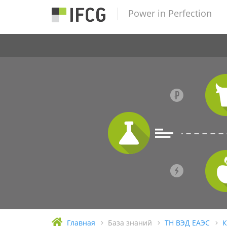
Power in Perfection
Главная
База знаний
ТН ВЭД ЕАЭС
К