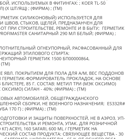
ОЙ, ИСПОЛЬЗУЕМЫХ В ФИТИНГАХ: ; KOER TL-50
(X ШТ/ЯЩ) ; (ФИРМА) ; (TM)
ЕРМЕТИК СИЛИКОНОВЫЙ) ИСПОЛЬЗУЕТСЯ ДЛЯ
И ШВОВ, СТЫКОВ, ЩЕЛЕЙ, ПРЕДНАЗАНЧЕН ДЛЯ
ОТ ПРИ СТРОИТЕЛЬСТВЕ, РЕМОНТЕ И В БЫТУ; ГЕРМЕТИК
OFIMASTER САНИТАРНЫЙ 290 МЛ БЕЛЫЙ; (ФИРМА) ;
ЛОТНИТЕЛЬНЫЙ ОГНЕУПОРНЫЙ, РАСФАСОВАННЫЙ ДЛЯ
ЕРЖАЩИЙ ЭТИЛОВОГО СПИРТА:
ЕУПОРНЫЙ ГЕРМЕТИК 1500 БП00000864,
(TM)
Е ЯВЛ. ПОКРЫТИЕМ ДЛЯ ПОЛА ДЛЯ А/М, ВЕС ПОДДОНОВ
ЙКИЙ ГЕРМЕТИК-ФОРМИРОВАТЕЛЬ ПРОКЛАДОК, НА ОСНОВЕ
БЛИСТЕРЕ, 85 Г. СОСТАВ: МЕТИЛ ТРИ (МЭК ОКСИМО)
 ОКСИМО) СИЛАН - 40%; (ФИРМА) ; (TM)
ГКОВЫХ АВТОМОБИЛЕЙ, ОБЩЕГРАЖДАНСКОГО
ШЛЕННОЙ СБОРКИ, НЕ ВОЕННОГО НАЗНАЧЕНИЯ; ES332R#
 170 Г) ; (ФИРМА) ; (TM)
ОДГОТОВКИ И ЗАЩИТЫ ПОВЕРХНОСТЕЙ, НЕ В АЭРОЗ. УП-
ЛЯ СТРОИТЕЛЬСТВА И РЕМОНТА, УПАК. ДЛЯ РОЗНИЧНОЙ
 КГ) ACRYL 160 SAFARI, 600 ML / ГЕРМЕТИК НА
ЕСКИЙ СОСТАВ ПРОДУКТА: СВЯЗУЮЩЕЕ ВЕЩЕСТВА - 30