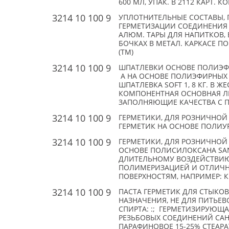
600 МЛ, УПАК. В 2112 КАРТ. К
3214 10 100 9
УПЛОТНИТЕЛЬНЫЕ СОСТАВЫ, 
ГЕРМЕТИЗАЦИИ СОЕДИНЕНИЯ 
АЛЮМ. ТАРЫ ДЛЯ НАПИТКОВ, Б
БОЧКАХ В МЕТАЛ. КАРКАСЕ ПО
(TM)
3214 10 100 9
ШПАТЛЕВКИ ОСНОВЕ ПОЛИЭФИ
А НА ОСНОВЕ ПОЛИЭФИРНЫХ 
ШПАТЛЕВКА SOFT 1, 8 КГ. В Ж
КОМПОНЕНТНАЯ ОСНОВНАЯ Л
ЗАПОЛНЯЮЩИЕ КАЧЕСТВА С ПР
3214 10 100 9
ГЕРМЕТИКИ, ДЛЯ РОЗНИЧНОЙ 
ГЕРМЕТИК НА ОСНОВЕ ПОЛИУРЕ
3214 10 100 9
ГЕРМЕТИКИ, ДЛЯ РОЗНИЧНОЙ 
ОСНОВЕ ПОЛИСИЛОКСАНА SANI
ДЛИТЕЛЬНОМУ ВОЗДЕЙСТВИЮ
ПОЛИМЕРИЗАЦИЕЙ И ОТЛИЧНО
ПОВЕРХНОСТЯМ, НАПРИМЕР: КИР
3214 10 100 9
ПАСТА ГЕРМЕТИК ДЛЯ СТЫКО
НАЗНАЧЕНИЯ, НЕ ДЛЯ ПИТЬЕ
СПИРТА: :; ГЕРМЕТИЗИРУЮЩАЯ
РЕЗЬБОВЫХ СОЕДИНЕНИЙ САН
ПАРАФИНОВОЕ 15-25% СТЕАРА