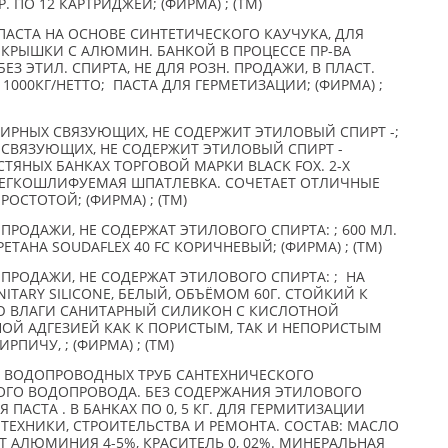
ОР. ПО 12 КАРТРИДЖЕЙ; (ФИРМА) ; (TM)
ПАСТА НА ОСНОВЕ СИНТЕТИЧЕСКОГО КАУЧУКА, ДЛЯ
КРЫШКИ С АЛЮМИН. БАНКОЙ В ПРОЦЕССЕ ПР-ВА
ЕЗ ЭТИЛ. СПИРТА, НЕ ДЛЯ РОЗН. ПРОДАЖИ, В ПЛАСТ.
 1000КГ/НЕТТО; ПАСТА ДЛЯ ГЕРМЕТИЗАЦИИ; (ФИРМА) ;
РНЫХ СВЯЗУЮЩИХ, НЕ СОДЕРЖИТ ЭТИЛОВЫЙ СПИРТ -;
СВЯЗУЮЩИХ, НЕ СОДЕРЖИТ ЭТИЛОВЫЙ СПИРТ -
ЕСТЯНЫХ БАНКАХ ТОРГОВОЙ МАРКИ BLACK FOX. 2-Х
ЕГКОШЛИФУЕМАЯ ШПАТЛЕВКА. СОЧЕТАЕТ ОТЛИЧНЫЕ
ОСТОТОЙ; (ФИРМА) ; (TM)
ПРОДАЖИ, НЕ СОДЕРЖАТ ЭТИЛОВОГО СПИРТА: ; 600 МЛ.
ТАНА SOUDAFLEX 40 FC КОРИЧНЕВЫЙ; (ФИРМА) ; (TM)
ПРОДАЖИ, НЕ СОДЕРЖАТ ЭТИЛОВОГО СПИРТА: ; НА
TARY SILICONE, БЕЛЫЙ, ОБЪЁМОМ 60Г. СТОЙКИЙ К
 ВЛАГИ САНИТАРНЫЙ СИЛИКОН С КИСЛОТНОЙ
Й АДГЕЗИЕЙ КАК К ПОРИСТЫМ, ТАК И НЕПОРИСТЫМ
ПИЧУ, ; (ФИРМА) ; (TM)
В ВОДОПРОВОДНЫХ ТРУБ САНТЕХНИЧЕСКОГО
ВОГО ВОДОПРОВОДА. БЕЗ СОДЕРЖАНИЯ ЭТИЛОВОГО
 ПАСТА . В БАНКАХ ПО 0, 5 КГ. ДЛЯ ГЕРМИТИЗАЦИИ
ТЕХНИКИ, СТРОИТЕЛЬСТВА И РЕМОНТА. СОСТАВ: МАСЛО
Т АЛЮМИНИЯ 4-5%, КРАСИТЕЛЬ 0, 02%. МИНЕРАЛЬНАЯ