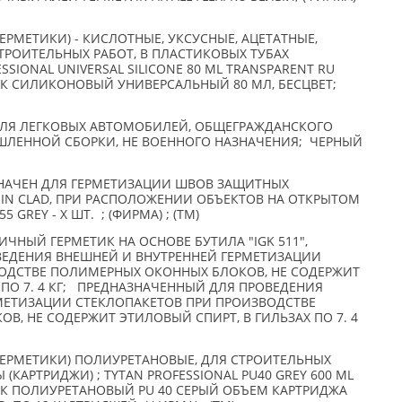
ЕРМЕТИКИ) - КИСЛОТНЫЕ, УКСУСНЫЕ, АЦЕТАТНЫЕ,
ТРОИТЕЛЬНЫХ РАБОТ, В ПЛАСТИКОВЫХ ТУБАХ
FESSIONAL UNIVERSAL SILICONE 80 ML TRANSPARENT RU
ИК СИЛИКОНОВЫЙ УНИВЕРСАЛЬНЫЙ 80 МЛ, БЕСЦВЕТ;
ДЛЯ ЛЕГКОВЫХ АВТОМОБИЛЕЙ, ОБЩЕГРАЖДАНСКОГО
ШЛЕННОЙ СБОРКИ, НЕ ВОЕННОГО НАЗНАЧЕНИЯ; ЧЕРНЫЙ
АЗНАЧЕН ДЛЯ ГЕРМЕТИЗАЦИИ ШВОВ ЗАЩИТНЫХ
 И IN CLAD, ПРИ РАСПОЛОЖЕНИИ ОБЪЕКТОВ НА ОТКРЫТОМ
 GREY - X ШТ. ; (ФИРМА) ; (TM)
НЫЙ ГЕРМЕТИК НА ОСНОВЕ БУТИЛА "IGK 511",
ЕДЕНИЯ ВНЕШНЕЙ И ВНУТРЕННЕЙ ГЕРМЕТИЗАЦИИ
ОДСТВЕ ПОЛИМЕРНЫХ ОКОННЫХ БЛОКОВ, НЕ СОДЕРЖИТ
 ПО 7. 4 КГ; ПРЕДНАЗНАЧЕННЫЙ ДЛЯ ПРОВЕДЕНИЯ
МЕТИЗАЦИИ СТЕКЛОПАКЕТОВ ПРИ ПРОИЗВОДСТВЕ
, НЕ СОДЕРЖИТ ЭТИЛОВЫЙ СПИРТ, В ГИЛЬЗАХ ПО 7. 4
ГЕРМЕТИКИ) ПОЛИУРЕТАНОВЫЕ, ДЛЯ СТРОИТЕЛЬНЫХ
Ы (КАРТРИДЖИ) ; TYTAN PROFESSIONAL PU40 GREY 600 ML
ИК ПОЛИУРЕТАНОВЫЙ PU 40 СЕРЫЙ ОБЪЕМ КАРТРИДЖА