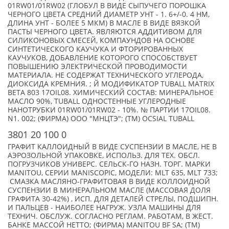
01RW01/01RW02 (ГЛОБУЛ В ВИДЕ СЫПУЧЕГО ПОРОШКА
ЧЕРНОГО ЦВЕТА СРЕДНИЙ ДИАМЕТР УНТ - 1. 6+/-0. 4 НМ,
ДЛИНА УНТ - БОЛЕЕ 5 МКМ) В МАСЛЕ В ВИДЕ ВЯЗКОЙ
ПАСТЫ ЧЕРНОГО ЦВЕТА. ЯВЛЯЮТСЯ АДДИТИВОМ ДЛЯ
СИЛИКОНОВЫХ СМЕСЕЙ, КОМПАУНДОВ НА ОСНОВЕ
СИНТЕТИЧЕСКОГО КАУЧУКА И ФТОРИРОВАННЫХ
КАУЧУКОВ, ДОБАВЛЕНИЕ КОТОРОГО СПОСОБСТВУЕТ
ПОВЫШЕНИЮ ЭЛЕКТРИЧЕСКОЙ ПРОВОДИМОСТИ
МАТЕРИАЛА. НЕ СОДЕРЖАТ ТЕХНИЧЕСКОГО УГЛЕРОДА,
ДИОКСИДА КРЕМНИЯ. ; Й МОДИФИКАТОР TUBALL MATRIX
ВЕТА 803 17OIL08. ХИМИЧЕСКИЙ СОСТАВ: МИНЕРАЛЬНОЕ
МАСЛО 90%, TUBALL ОДНОСТЕННЫЕ УГЛЕРОДНЫЕ
НАНОТРУБКИ 01RW01/01RW02 - 10%. № ПАРТИИ 17OIL08.
N1. 002; (ФИРМА) ООО "МНЦТЭ"; (TM) OCSIAL TUBALL
3801 20 100 0
ГРАФИТ КАЛЛОИДНЫЙ В ВИДЕ СУСПЕНЗИИ В МАСЛЕ, НЕ В
АЭРОЗОЛЬНОЙ УПАКОВКЕ, ИСПОЛЬЗ. ДЛЯ ТЕХ. ОБСЛ.
ПОГРУЗЧИКОВ УНИВЕРС. СЕЛЬСК-ГО НАЗН. ТОРГ. МАРКИ
MANITOU, СЕРИИ MANISCOPIC, МОДЕЛИ: MLT 635, MLT 733;
СМАЗКА МАСЛЯНО-ГРАФИТОВАЯ В ВИДЕ КОЛЛОИДНОЙ
СУСПЕНЗИИ В МИНЕРАЛЬНОМ МАСЛЕ (МАССОВАЯ ДОЛЯ
ГРАФИТА 30-42%) , ИСП. ДЛЯ ДЕТАЛЕЙ СТРЕЛЫ, ПОДШИПН.
И ПАЛЬЦЕВ - НАИБОЛЕЕ НАГРУЖ. УЗЛА МАШИНЫ ДЛЯ
ТЕХНИЧ. ОБСЛУЖ. СОГЛАСНО РЕГЛАМ. РАБОТАМ, В ЖЕСТ.
БАНКЕ МАССОЙ НЕТТО; (ФИРМА) MANITOU BF SA; (TM)