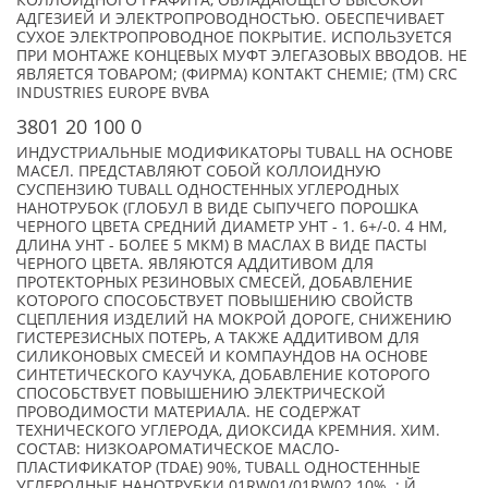
КОЛЛОИДНОГО ГРАФИТА, ОБЛАДАЮЩЕГО ВЫСОКОЙ
АДГЕЗИЕЙ И ЭЛЕКТРОПРОВОДНОСТЬЮ. ОБЕСПЕЧИВАЕТ
СУХОЕ ЭЛЕКТРОПРОВОДНОЕ ПОКРЫТИЕ. ИСПОЛЬЗУЕТСЯ
ПРИ МОНТАЖЕ КОНЦЕВЫХ МУФТ ЭЛЕГАЗОВЫХ ВВОДОВ. НЕ
ЯВЛЯЕТСЯ ТОВАРОМ; (ФИРМА) KONTAKT CHEMIE; (TM) CRC
INDUSTRIES EUROPE BVBA
3801 20 100 0
ИНДУСТРИАЛЬНЫЕ МОДИФИКАТОРЫ TUBALL НА ОСНОВЕ
МАСЕЛ. ПРЕДСТАВЛЯЮТ СОБОЙ КОЛЛОИДНУЮ
СУСПЕНЗИЮ TUBALL ОДНОСТЕННЫХ УГЛЕРОДНЫХ
НАНОТРУБОК (ГЛОБУЛ В ВИДЕ СЫПУЧЕГО ПОРОШКА
ЧЕРНОГО ЦВЕТА СРЕДНИЙ ДИАМЕТР УНТ - 1. 6+/-0. 4 НМ,
ДЛИНА УНТ - БОЛЕЕ 5 МКМ) В МАСЛАХ В ВИДЕ ПАСТЫ
ЧЕРНОГО ЦВЕТА. ЯВЛЯЮТСЯ АДДИТИВОМ ДЛЯ
ПРОТЕКТОРНЫХ РЕЗИНОВЫХ СМЕСЕЙ, ДОБАВЛЕНИЕ
КОТОРОГО СПОСОБСТВУЕТ ПОВЫШЕНИЮ СВОЙСТВ
СЦЕПЛЕНИЯ ИЗДЕЛИЙ НА МОКРОЙ ДОРОГЕ, СНИЖЕНИЮ
ГИСТЕРЕЗИСНЫХ ПОТЕРЬ, А ТАКЖЕ АДДИТИВОМ ДЛЯ
СИЛИКОНОВЫХ СМЕСЕЙ И КОМПАУНДОВ НА ОСНОВЕ
СИНТЕТИЧЕСКОГО КАУЧУКА, ДОБАВЛЕНИЕ КОТОРОГО
СПОСОБСТВУЕТ ПОВЫШЕНИЮ ЭЛЕКТРИЧЕСКОЙ
ПРОВОДИМОСТИ МАТЕРИАЛА. НЕ СОДЕРЖАТ
ТЕХНИЧЕСКОГО УГЛЕРОДА, ДИОКСИДА КРЕМНИЯ. ХИМ.
СОСТАВ: НИЗКОАРОМАТИЧЕСКОЕ МАСЛО-
ПЛАСТИФИКАТОР (TDAE) 90%, TUBALL ОДНОСТЕННЫЕ
УГЛЕРОДНЫЕ НАНОТРУБКИ 01RW01/01RW02 10%. ; Й