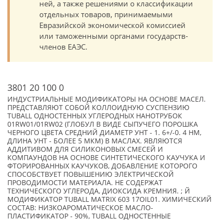
ней, а также решениями о классификации
отдельных товаров, принимаемыми
Евразийской экономической комиссией
или таможенными органами государств-
членов ЕАЭС.
3801 20 100 0
ИНДУСТРИАЛЬНЫЕ МОДИФИКАТОРЫ НА ОСНОВЕ МАСЕЛ.
ПРЕДСТАВЛЯЮТ СОБОЙ КОЛЛОИДНУЮ СУСПЕНЗИЮ
TUBALL ОДНОСТЕННЫХ УГЛЕРОДНЫХ НАНОТРУБОК
01RW01/01RW02 (ГЛОБУЛ В ВИДЕ СЫПУЧЕГО ПОРОШКА
ЧЕРНОГО ЦВЕТА СРЕДНИЙ ДИАМЕТР УНТ - 1. 6+/-0. 4 НМ,
ДЛИНА УНТ - БОЛЕЕ 5 МКМ) В МАСЛАХ. ЯВЛЯЮТСЯ
АДДИТИВОМ ДЛЯ СИЛИКОНОВЫХ СМЕСЕЙ И
КОМПАУНДОВ НА ОСНОВЕ СИНТЕТИЧЕСКОГО КАУЧУКА И
ФТОРИРОВАННЫХ КАУЧУКОВ, ДОБАВЛЕНИЕ КОТОРОГО
СПОСОБСТВУЕТ ПОВЫШЕНИЮ ЭЛЕКТРИЧЕСКОЙ
ПРОВОДИМОСТИ МАТЕРИАЛА. НЕ СОДЕРЖАТ
ТЕХНИЧЕСКОГО УГЛЕРОДА, ДИОКСИДА КРЕМНИЯ. ; Й
МОДИФИКАТОР TUBALL MATRIX 603 17OIL01. ХИМИЧЕСКИЙ
СОСТАВ: НИЗКОАРОМАТИЧЕСКОЕ МАСЛО-
ПЛАСТИФИКАТОР - 90%, TUBALL ОДНОСТЕННЫЕ