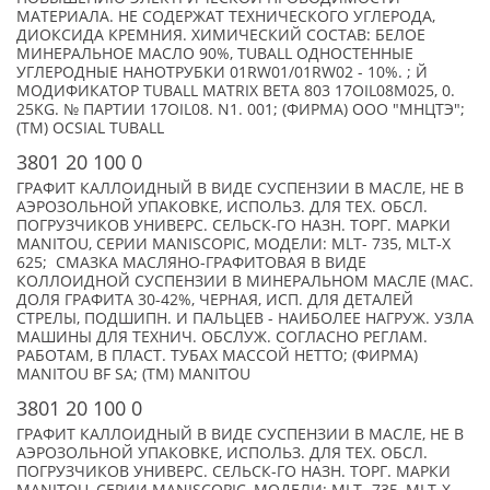
МАТЕРИАЛА. НЕ СОДЕРЖАТ ТЕХНИЧЕСКОГО УГЛЕРОДА,
ДИОКСИДА КРЕМНИЯ. ХИМИЧЕСКИЙ СОСТАВ: БЕЛОЕ
МИНЕРАЛЬНОЕ МАСЛО 90%, TUBALL ОДНОСТЕННЫЕ
УГЛЕРОДНЫЕ НАНОТРУБКИ 01RW01/01RW02 - 10%. ; Й
МОДИФИКАТОР TUBALL MATRIX ВЕТА 803 17OIL08M025, 0.
25KG. № ПАРТИИ 17OIL08. N1. 001; (ФИРМА) ООО "МНЦТЭ";
(TM) OCSIAL TUBALL
3801 20 100 0
ГРАФИТ КАЛЛОИДНЫЙ В ВИДЕ СУСПЕНЗИИ В МАСЛЕ, НЕ В
АЭРОЗОЛЬНОЙ УПАКОВКЕ, ИСПОЛЬЗ. ДЛЯ ТЕХ. ОБСЛ.
ПОГРУЗЧИКОВ УНИВЕРС. СЕЛЬСК-ГО НАЗН. ТОРГ. МАРКИ
MANITOU, СЕРИИ MANISCOPIC, МОДЕЛИ: MLT- 735, MLT-X
625; СМАЗКА МАСЛЯНО-ГРАФИТОВАЯ В ВИДЕ
КОЛЛОИДНОЙ СУСПЕНЗИИ В МИНЕРАЛЬНОМ МАСЛЕ (МАС.
ДОЛЯ ГРАФИТА 30-42%, ЧЕРНАЯ, ИСП. ДЛЯ ДЕТАЛЕЙ
СТРЕЛЫ, ПОДШИПН. И ПАЛЬЦЕВ - НАИБОЛЕЕ НАГРУЖ. УЗЛА
МАШИНЫ ДЛЯ ТЕХНИЧ. ОБСЛУЖ. СОГЛАСНО РЕГЛАМ.
РАБОТАМ, В ПЛАСТ. ТУБАХ МАССОЙ НЕТТО; (ФИРМА)
MANITOU BF SA; (TM) MANITOU
3801 20 100 0
ГРАФИТ КАЛЛОИДНЫЙ В ВИДЕ СУСПЕНЗИИ В МАСЛЕ, НЕ В
АЭРОЗОЛЬНОЙ УПАКОВКЕ, ИСПОЛЬЗ. ДЛЯ ТЕХ. ОБСЛ.
ПОГРУЗЧИКОВ УНИВЕРС. СЕЛЬСК-ГО НАЗН. ТОРГ. МАРКИ