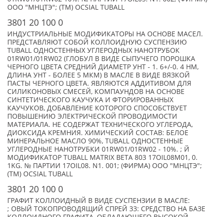
ООО "МНЦТЭ"; (TM) OCSIAL TUBALL
3801 20 100 0
ИНДУСТРИАЛЬНЫЕ МОДИФИКАТОРЫ НА ОСНОВЕ МАСЕЛ.
ПРЕДСТАВЛЯЮТ СОБОЙ КОЛЛОИДНУЮ СУСПЕНЗИЮ
TUBALL ОДНОСТЕННЫХ УГЛЕРОДНЫХ НАНОТРУБОК
01RW01/01RW02 (ГЛОБУЛ В ВИДЕ СЫПУЧЕГО ПОРОШКА
ЧЕРНОГО ЦВЕТА СРЕДНИЙ ДИАМЕТР УНТ - 1. 6+/-0. 4 НМ,
ДЛИНА УНТ - БОЛЕЕ 5 МКМ) В МАСЛЕ В ВИДЕ ВЯЗКОЙ
ПАСТЫ ЧЕРНОГО ЦВЕТА. ЯВЛЯЮТСЯ АДДИТИВОМ ДЛЯ
СИЛИКОНОВЫХ СМЕСЕЙ, КОМПАУНДОВ НА ОСНОВЕ
СИНТЕТИЧЕСКОГО КАУЧУКА И ФТОРИРОВАННЫХ
КАУЧУКОВ, ДОБАВЛЕНИЕ КОТОРОГО СПОСОБСТВУЕТ
ПОВЫШЕНИЮ ЭЛЕКТРИЧЕСКОЙ ПРОВОДИМОСТИ
МАТЕРИАЛА. НЕ СОДЕРЖАТ ТЕХНИЧЕСКОГО УГЛЕРОДА,
ДИОКСИДА КРЕМНИЯ. ХИМИЧЕСКИЙ СОСТАВ: БЕЛОЕ
МИНЕРАЛЬНОЕ МАСЛО 90%, TUBALL ОДНОСТЕННЫЕ
УГЛЕРОДНЫЕ НАНОТРУБКИ 01RW01/01RW02 - 10%. ; Й
МОДИФИКАТОР TUBALL MATRIX BETA 803 17OIL08M01, 0.
1KG. № ПАРТИИ 17OIL08. N1. 001; (ФИРМА) ООО "МНЦТЭ";
(TM) OCSIAL TUBALL
3801 20 100 0
ГРАФИТ КОЛЛОИДНЫЙ В ВИДЕ СУСПЕНЗИИ В МАСЛЕ:
; ОВЫЙ ТОКОПРОВОДЯЩИЙ СПРЕЙ 33: СРЕДСТВО НА БАЗЕ