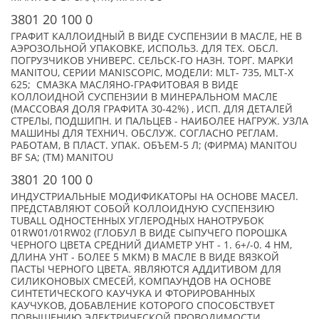
3801 20 100 0
ГРАФИТ КАЛЛОИДНЫЙ В ВИДЕ СУСПЕНЗИИ В МАСЛЕ, НЕ В
АЭРОЗОЛЬНОЙ УПАКОВКЕ, ИСПОЛЬЗ. ДЛЯ ТЕХ. ОБСЛ.
ПОГРУЗЧИКОВ УНИВЕРС. СЕЛЬСК-ГО НАЗН. ТОРГ. МАРКИ
MANITOU, СЕРИИ MANISCOPIC, МОДЕЛИ: MLT- 735, MLT-X
625; СМАЗКА МАСЛЯНО-ГРАФИТОВАЯ В ВИДЕ
КОЛЛОИДНОЙ СУСПЕНЗИИ В МИНЕРАЛЬНОМ МАСЛЕ
(МАССОВАЯ ДОЛЯ ГРАФИТА 30-42%) , ИСП. ДЛЯ ДЕТАЛЕЙ
СТРЕЛЫ, ПОДШИПН. И ПАЛЬЦЕВ - НАИБОЛЕЕ НАГРУЖ. УЗЛА
МАШИНЫ ДЛЯ ТЕХНИЧ. ОБСЛУЖ. СОГЛАСНО РЕГЛАМ.
РАБОТАМ, В ПЛАСТ. УПАК. ОБЪЕМ-5 Л; (ФИРМА) MANITOU
BF SA; (TM) MANITOU
3801 20 100 0
ИНДУСТРИАЛЬНЫЕ МОДИФИКАТОРЫ НА ОСНОВЕ МАСЕЛ.
ПРЕДСТАВЛЯЮТ СОБОЙ КОЛЛОИДНУЮ СУСПЕНЗИЮ
TUBALL ОДНОСТЕННЫХ УГЛЕРОДНЫХ НАНОТРУБОК
01RW01/01RW02 (ГЛОБУЛ В ВИДЕ СЫПУЧЕГО ПОРОШКА
ЧЕРНОГО ЦВЕТА СРЕДНИЙ ДИАМЕТР УНТ - 1. 6+/-0. 4 НМ,
ДЛИНА УНТ - БОЛЕЕ 5 МКМ) В МАСЛЕ В ВИДЕ ВЯЗКОЙ
ПАСТЫ ЧЕРНОГО ЦВЕТА. ЯВЛЯЮТСЯ АДДИТИВОМ ДЛЯ
СИЛИКОНОВЫХ СМЕСЕЙ, КОМПАУНДОВ НА ОСНОВЕ
СИНТЕТИЧЕСКОГО КАУЧУКА И ФТОРИРОВАННЫХ
КАУЧУКОВ, ДОБАВЛЕНИЕ КОТОРОГО СПОСОБСТВУЕТ
ПОВЫШЕНИЮ ЭЛЕКТРИЧЕСКОЙ ПРОВОДИМОСТИ