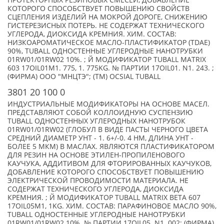
ПРОТЕКТОРНЫХ РЕЗИНОВЫХ СМЕСЕЙ, ДОБАВЛЕНИЕ
КОТОРОГО СПОСОБСТВУЕТ ПОВЫШЕНИЮ СВОЙСТВ
СЦЕПЛЕНИЯ ИЗДЕЛИЙ НА МОКРОЙ ДОРОГЕ, СНИЖЕНИЮ
ГИСТЕРЕЗИСНЫХ ПОТЕРЬ. НЕ СОДЕРЖАТ ТЕХНИЧЕСКОГО
УГЛЕРОДА, ДИОКСИДА КРЕМНИЯ. ХИМ. СОСТАВ:
НИЗКОАРОМАТИЧЕСКОЕ МАСЛО-ПЛАСТИФИКАТОР (TDAE)
90%, TUBALL ОДНОСТЕННЫЕ УГЛЕРОДНЫЕ НАНОТРУБКИ
01RW01/01RW02 10%. ; Й МОДИФИКАТОР TUBALL MATRIX
603 17OIL01M1. 775, 1. 775KG. № ПАРТИИ 17OIL01. N1. 243. ;
(ФИРМА) ООО "МНЦТЭ"; (TM) OCSIAL TUBALL
3801 20 100 0
ИНДУСТРИАЛЬНЫЕ МОДИФИКАТОРЫ НА ОСНОВЕ МАСЕЛ.
ПРЕДСТАВЛЯЮТ СОБОЙ КОЛЛОИДНУЮ СУСПЕНЗИЮ
TUBALL ОДНОСТЕННЫХ УГЛЕРОДНЫХ НАНОТРУБОК
01RW01/01RW02 (ГЛОБУЛ В ВИДЕ ПАСТЫ ЧЕРНОГО ЦВЕТА
СРЕДНИЙ ДИАМЕТР УНТ - 1. 6+/-0. 4 НМ, ДЛИНА УНТ -
БОЛЕЕ 5 МКМ) В МАСЛАХ. ЯВЛЯЮТСЯ ПЛАСТИФИКАТОРОМ
ДЛЯ РЕЗИН НА ОСНОВЕ ЭТИЛЕН-ПРОПИЛЕНОВОГО
КАУЧУКА, АДДИТИВОМ ДЛЯ ФТОРИРОВАННЫХ КАУЧУКОВ,
ДОБАВЛЕНИЕ КОТОРОГО СПОСОБСТВУЕТ ПОВЫШЕНИЮ
ЭЛЕКТРИЧЕСКОЙ ПРОВОДИМОСТИ МАТЕРИАЛА. НЕ
СОДЕРЖАТ ТЕХНИЧЕСКОГО УГЛЕРОДА, ДИОКСИДА
КРЕМНИЯ. ; Й МОДИФИКАТОР TUBALL MATRIX ВЕТА 607
17OIL05M1, 1KG. ХИМ. СОСТАВ: ПАРАФИНОВОЕ МАСЛО 90%,
TUBALL ОДНОСТЕННЫЕ УГЛЕРОДНЫЕ НАНОТРУБКИ
01RW01/01RW02 10%. № ПАРТИИ 17OIL05. N1. 002; (ФИРМА)