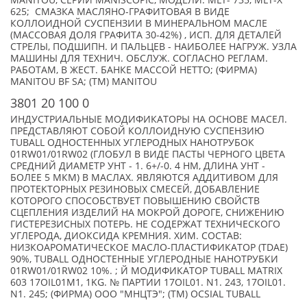
MANITOU, СЕРИИ MANISCOPIC, МОДЕЛИ: MLT- 735, MLT-X
625; СМАЗКА МАСЛЯНО-ГРАФИТОВАЯ В ВИДЕ
КОЛЛОИДНОЙ СУСПЕНЗИИ В МИНЕРАЛЬНОМ МАСЛЕ
(МАССОВАЯ ДОЛЯ ГРАФИТА 30-42%) , ИСП. ДЛЯ ДЕТАЛЕЙ
СТРЕЛЫ, ПОДШИПН. И ПАЛЬЦЕВ - НАИБОЛЕЕ НАГРУЖ. УЗЛА
МАШИНЫ ДЛЯ ТЕХНИЧ. ОБСЛУЖ. СОГЛАСНО РЕГЛАМ.
РАБОТАМ, В ЖЕСТ. БАНКЕ МАССОЙ НЕТТО; (ФИРМА)
MANITOU BF SA; (TM) MANITOU
3801 20 100 0
ИНДУСТРИАЛЬНЫЕ МОДИФИКАТОРЫ НА ОСНОВЕ МАСЕЛ.
ПРЕДСТАВЛЯЮТ СОБОЙ КОЛЛОИДНУЮ СУСПЕНЗИЮ
TUBALL ОДНОСТЕННЫХ УГЛЕРОДНЫХ НАНОТРУБОК
01RW01/01RW02 (ГЛОБУЛ В ВИДЕ ПАСТЫ ЧЕРНОГО ЦВЕТА
СРЕДНИЙ ДИАМЕТР УНТ - 1. 6+/-0. 4 НМ, ДЛИНА УНТ -
БОЛЕЕ 5 МКМ) В МАСЛАХ. ЯВЛЯЮТСЯ АДДИТИВОМ ДЛЯ
ПРОТЕКТОРНЫХ РЕЗИНОВЫХ СМЕСЕЙ, ДОБАВЛЕНИЕ
КОТОРОГО СПОСОБСТВУЕТ ПОВЫШЕНИЮ СВОЙСТВ
СЦЕПЛЕНИЯ ИЗДЕЛИЙ НА МОКРОЙ ДОРОГЕ, СНИЖЕНИЮ
ГИСТЕРЕЗИСНЫХ ПОТЕРЬ. НЕ СОДЕРЖАТ ТЕХНИЧЕСКОГО
УГЛЕРОДА, ДИОКСИДА КРЕМНИЯ. ХИМ. СОСТАВ:
НИЗКОАРОМАТИЧЕСКОЕ МАСЛО-ПЛАСТИФИКАТОР (TDAE)
90%, TUBALL ОДНОСТЕННЫЕ УГЛЕРОДНЫЕ НАНОТРУБКИ
01RW01/01RW02 10%. ; Й МОДИФИКАТОР TUBALL MATRIX
603 17OIL01M1, 1KG. № ПАРТИИ 17OIL01. N1. 243, 17OIL01.
N1. 245; (ФИРМА) ООО "МНЦТЭ"; (TM) OCSIAL TUBALL