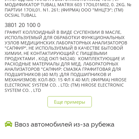
МОДИФИКАТОР TUBALL MATRIX 603 17OIL01M02, 0. 2KG. №
ПАРТИИ 17OIL01. N1. 261; (ФИРМА) ООО "МНЦТЭ"; (TM)
OCSIAL TUBALL
3801 20 100 0
ГРАФИТ КОЛЛОИДНЫЙ В ВИДЕ СУСПЕНЗИИ В МАСЛЕ,
ИСПОЛЬЗУЕМЫЙ ДЛЯ ОБРАБОТКИ ФУНКЦИОНАЛЬНЫХ
УЗЛОВ МЕДИЦИНСКИХ ЛАБОРАТОРНЫХ АНАЛИЗАТОРОВ
"САПФИР", НЕ ИСПОЛЬЗУЕМЫЙ В КАЧЕСТВЕ БЫТОВОЙ
ХИМИИ, НЕ КОНТАКТИРУЮЩИЙ С ПИЩЕВЫМИ
ПРОДУКТАМИ , КОД ОКП 945240; КОМПЛЕКТУЮЩИЕ И
РАСХОДНЫЕ МАТЕРИАЛЫ ДЛЯ МЕД. ЛАБОРАТОРНЫХ
АНАЛИЗАТОРОВ "САПФИР: СМАЗКА ГРАФИТОВАЯ ДЛЯ
ПОДШИПНИКОВ (40 МЛ) ;ДЛЯ ПОДШИПНИКОВ И
МЕХАНИЗМОВ; КОЛ-ВО: 15 ФЛ Х 40 МЛ; (ФИРМА) HIROSE
ELECTRONIC SYSTEM CO. , LTD; (TM) HIROSE ELECTRONIC
SYSTEM CO. , LTD
Еще примеры
Ввоз автомобилей из-за рубежа