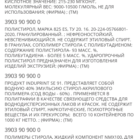
КИСЛОТНОЕ ЗНАЧЕНИЕ: 215-230 МГКОН/Г,
МОЛЕКУЛЯРНЫЙ ВЕС: 9000-10500 Г/МОЛЬ, НЕ ДЛЯ
ИСПОЛЬЗОВАНИЯ; (ФИРМА) ; (TM)
3903 90 900 0
ПОЛИСТИРОЛ, МАРКА 825 ES, ТУ 20. 16. 20-224-05766801-
2020, ГРАНУЛИРОВАННЫЙ. ; НЕФРЕОНОСТОЙКИЙ,
НЕВСПЕНИВАЮЩИЙСЯ. НЕ СОДЕРЖИТ ЭТИЛОВЫЙ СПИРТ.
В ГРАНУЛАХ, СОПОЛИМЕР СТИРОЛА С ПОЛИБУТАДИЕНОМ;
СОДЕРЖАНИЕ ПОЛИСТИРОЛА- 93 МАСС. %,
ПОЛИБУТАДИЕНА - БОЛЕЕ 5 МАСС. %, УДАРОПРОЧНЫЙ
ПОЛИСТИРОЛ ПРЕДНАЗНАЧЕН ДЛЯ ИЗГОТОВЛЕНИЯ
ИЗДЕЛИЙ ЭКСТРУЗИЕЙ; (ФИРМА) ; (TM)
3903 90 900 0
ПРОДУКТ INDUPRINT SE 91. ПРЕДСТАВЛЯЕТ СОБОЙ
ВОДНУЮ 40% ЭМУЛЬСИЮ СТИРОЛ-АКРИЛОВОГО
ПОЛИМЕРА (СОД ВОДЫ - 60%) . ПРИМЕНЯЕТСЯ В
ПОЛИГРАФИИ В КАЧЕСТВЕ СВЯЗУЮЩЕГО СРЕДСТВА ДЛЯ
ВОДНОДИСПЕРСИОННЫХ ЛАКОВ И КРАСОК. НЕ СОДЕРЖИТ
ЭТИЛОВЫЙ СПИРТ, НАРКОТИЧЕСКИЕ, ПСИХОТРОПНЫЕ
ВЕЩЕСТВА И ИХ ПРЕКУРСОРЫ; ВСЕГО 10 КОНТЕЙНЕРОВ ПО
1000 КГ НЕТТО. ; (ФИРМА) ; (TM)
3903 90 900 0
ПОЛИМЕРЫ СТИРОЛА, ЖИДКИЙ КОМПОНЕНТ NMX100, ДЛЯ