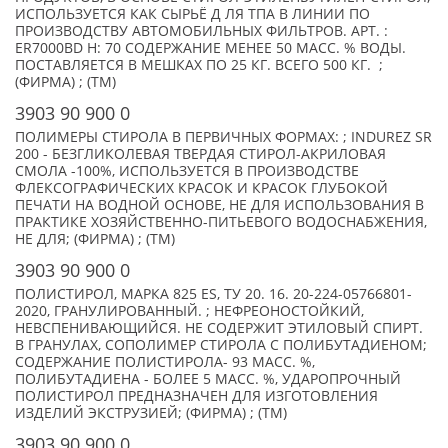
ИСПОЛЬЗУЕТСЯ КАК СЫРЬЁ Д ЛЯ ТПА В ЛИНИИ ПО
ПРОИЗВОДСТВУ АВТОМОБИЛЬНЫХ ФИЛЬТРОВ. АРТ. :
ER7000BD H: 70 СОДЕРЖАНИЕ МЕНЕЕ 50 МАСС. % ВОДЫ.
ПОСТАВЛЯЕТСЯ В МЕШКАХ ПО 25 КГ. ВСЕГО 500 КГ. ;
(ФИРМА) ; (TM)
3903 90 900 0
ПОЛИМЕРЫ СТИРОЛА В ПЕРВИЧНЫХ ФОРМАХ: ; INDUREZ SR
200 - БЕЗГЛИКОЛЕВАЯ ТВЕРДАЯ СТИРОЛ-АКРИЛОВАЯ
СМОЛА -100%, ИСПОЛЬЗУЕТСЯ В ПРОИЗВОДСТВЕ
ФЛЕКСОГРАФИЧЕСКИХ КРАСОК И КРАСОК ГЛУБОКОЙ
ПЕЧАТИ НА ВОДНОЙ ОСНОВЕ, НЕ ДЛЯ ИСПОЛЬЗОВАНИЯ В
ПРАКТИКЕ ХОЗЯЙСТВЕННО-ПИТЬЕВОГО ВОДОСНАБЖЕНИЯ,
НЕ ДЛЯ; (ФИРМА) ; (TM)
3903 90 900 0
ПОЛИСТИРОЛ, МАРКА 825 ES, ТУ 20. 16. 20-224-05766801-
2020, ГРАНУЛИРОВАННЫЙ. ; НЕФРЕОНОСТОЙКИЙ,
НЕВСПЕНИВАЮЩИЙСЯ. НЕ СОДЕРЖИТ ЭТИЛОВЫЙ СПИРТ.
В ГРАНУЛАХ, СОПОЛИМЕР СТИРОЛА С ПОЛИБУТАДИЕНОМ;
СОДЕРЖАНИЕ ПОЛИСТИРОЛА- 93 МАСС. %,
ПОЛИБУТАДИЕНА - БОЛЕЕ 5 МАСС. %, УДАРОПРОЧНЫЙ
ПОЛИСТИРОЛ ПРЕДНАЗНАЧЕН ДЛЯ ИЗГОТОВЛЕНИЯ
ИЗДЕЛИЙ ЭКСТРУЗИЕЙ; (ФИРМА) ; (TM)
3903 90 900 0