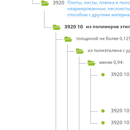
3920
Плиты, листы, пленка и поло
неармированные, неслоисты
способом с другими материа
3920 10
из полимеров этил
толщиной не более 0,12
из полиэтилена с 
менее 0,94:
3920 10
3920 10
3920 10