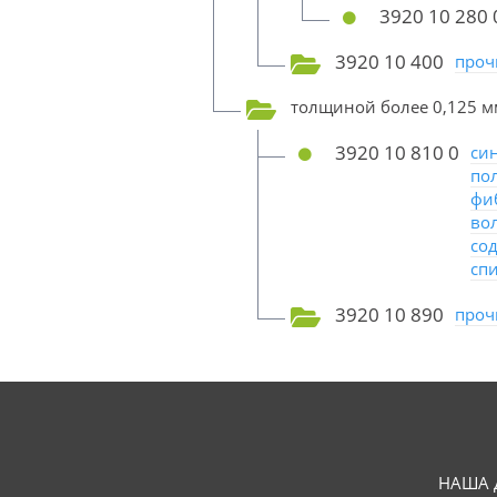
3920 10 280 
3920 10 400
проч
толщиной более 0,125 м
3920 10 810 0
си
по
фи
во
со
сп
3920 10 890
проч
НАША 