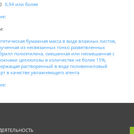
0
0,94 или более
ие:
м:
нтетическая бумажная масса в виде влажных листов,
лученная из несвязанных тонко разветвленных
брилл полиэтилена, смешанная или несмешанная с
локнами целлюлозы в количестве не более 15%,
держащая растворенный в воде поливиниловый
ирт в качестве увлажняющего агента
ие:
ДЕЯТЕЛЬНОСТЬ