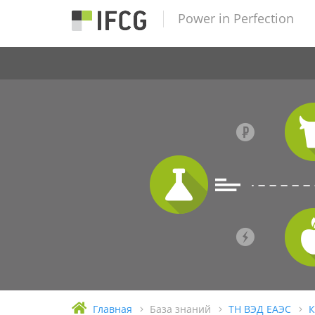
Power in Perfection
Главная
База знаний
ТН ВЭД ЕАЭС
К