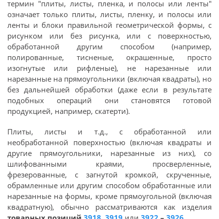
термин "плиты, листы, пленка, и полосы или ленты"
означает только плиты, листы, пленку, и полосы или
ленты и блоки правильной геометрической формы, с
рисунком или без рисунка, или с поверхностью,
обработанной другим способом (например,
полированные, тисненые, окрашенные, просто
изогнутые или рифленые), не нарезанные или
нарезанные на прямоугольники (включая квадраты), но
без дальнейшей обработки (даже если в результате
подобных операций они становятся готовой
продукцией, например, скатерти).
Плиты, листы и т.д., с обработанной или
необработанной поверхностью (включая квадраты и
другие прямоугольники, нарезанные из них), со
шлифованными краями, просверленные,
фрезерованные, с загнутой кромкой, скрученные,
обрамленные или другим способом обработанные или
нарезанные на формы, кроме прямоугольной (включая
квадратную), обычно рассматриваются как изделия
товарных позиций
3918
,
3919
или
3922
–
3926
.