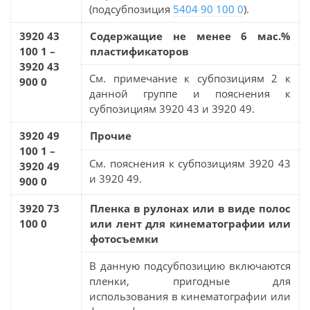
(подсубпозиция
5404 90 100 0
).
3920 43
Содержащие не менее 6 мас.%
100 1 –
пластификаторов
3920 43
См. примечание к субпозициям 2 к
900 0
данной группе и пояснения к
субпозициям 3920 43 и 3920 49.
3920 49
Прочие
100 1 –
См. пояснения к субпозициям 3920 43
3920 49
и 3920 49.
900 0
3920 73
Пленка в рулонах или в виде полос
100 0
или лент для кинематографии или
фотосъемки
В данную подсубпозицию включаются
пленки, пригодные для
использования в кинематографии или