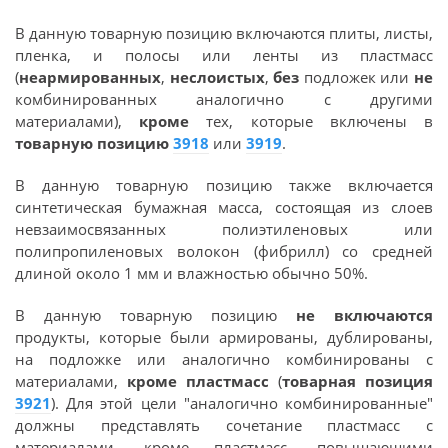
В данную товарную позицию включаются плиты, листы,
пленка, и полосы или ленты из пластмасс
(
неармированных
,
неслоистых
,
без
подложек или
не
комбинированных аналогично с другими
материалами),
кроме
тех, которые включены в
товарную позицию
3918
или
3919
.
В данную товарную позицию также включается
синтетическая бумажная масса, состоящая из слоев
невзаимосвязанных полиэтиленовых или
полипропиленовых волокон (фибрилл) со средней
длиной около 1 мм и влажностью обычно 50%.
В данную товарную позицию
не включаются
продукты, которые были армированы, дублированы,
на подложке или аналогично комбинированы с
материалами,
кроме пластмасс
(
товарная позиция
3921
). Для этой цели "аналогично комбинированные"
должны представлять сочетание пластмасс с
материалами, кроме пластмасс, повышающими