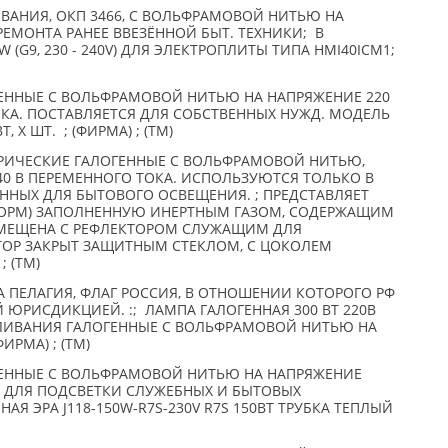
ВАНИЯ, ОКП 3466, С ВОЛЬФРАМОВОЙ НИТЬЮ НА
РЕМОНТА РАНЕЕ ВВЕЗЁННОЙ БЫТ. ТЕХНИКИ; В
G9, 230 - 240V) ДЛЯ ЭЛЕКТРОПЛИТЫ ТИПА HMI40ICM1;
ЕННЫЕ С ВОЛЬФРАМОВОЙ НИТЬЮ НА НАПРЯЖЕНИЕ 220
ИКА. ПОСТАВЛЯЕТСЯ ДЛЯ СОБСТВЕННЫХ НУЖД. МОДЕЛЬ
, X ШТ. ; (ФИРМА) ; (TM)
РИЧЕСКИЕ ГАЛОГЕННЫЕ С ВОЛЬФРАМОВОЙ НИТЬЮ,
240 В ПЕРЕМЕННОГО ТОКА. ИСПОЛЬЗУЮТСЯ ТОЛЬКО В
ННЫХ ДЛЯ БЫТОВОГО ОСВЕЩЕНИЯ. ; ПРЕДСТАВЛЯЕТ
ФОРМ) ЗАПОЛНЕННУЮ ИНЕРТНЫМ ГАЗОМ, СОДЕРЖАЩИМ
ВМЕЩЕНА С РЕФЛЕКТОРОМ СЛУЖАЩИМ ДЛЯ
КТОР ЗАКРЫТ ЗАЩИТНЫМ СТЕКЛОМ, С ЦОКОЛЕМ
; (TM)
 ПЕЛАГИЯ, ФЛАГ РОССИЯ, В ОТНОШЕНИИ КОТОРОГО РФ
ЮРИСДИКЦИЕЙ. :; ЛАМПА ГАЛОГЕННАЯ 300 ВТ 220В
АЛИВАНИЯ ГАЛОГЕННЫЕ С ВОЛЬФРАМОВОЙ НИТЬЮ НА
ФИРМА) ; (TM)
ЕННЫЕ С ВОЛЬФРАМОВОЙ НИТЬЮ НА НАПРЯЖЕНИЕ
Ы ДЛЯ ПОДСВЕТКИ СЛУЖЕБНЫХ И БЫТОВЫХ
АЯ ЭРА J118-150W-R7S-230V R7S 150ВТ ТРУБКА ТЕПЛЫЙ