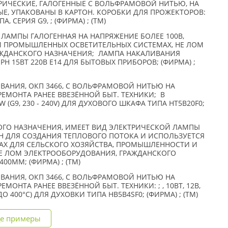
ИЧЕСКИЕ, ГАЛОГЕННЫЕ С ВОЛЬФРАМОВОЙ НИТЬЮ, НА
ЫЕ, УПАКОВАНЫ В КАРТОН. КОРОБКИ ДЛЯ ПРОЖЕКТОРОВ:
, СЕРИЯ G9, ; (ФИРМА) ; (TM)
 ЛАМПЫ ГАЛОГЕННАЯ НА НАПРЯЖЕНИЕ БОЛЕЕ 100В,
И ПРОМЫШЛЕННЫХ ОСВЕТИТЕЛЬНЫХ СИСТЕМАХ, НЕ ЛОМ
АЖДАНСКОГО НАЗНАЧЕНИЯ; ЛАМПА НАКАЛИВАНИЯ
Н 15ВТ 220В Е14 ДЛЯ БЫТОВЫХ ПРИБОРОВ; (ФИРМА) ;
ВАНИЯ, ОКП 3466, С ВОЛЬФРАМОВОЙ НИТЬЮ НА
РЕМОНТА РАНЕЕ ВВЕЗЁННОЙ БЫТ. ТЕХНИКИ; В
G9, 230 - 240V) ДЛЯ ДУХОВОГО ШКАФА ТИПА HT5B20F0;
ГО НАЗНАЧЕНИЯ, ИМЕЕТ ВИД ЭЛЕКТРИЧЕСКОЙ ЛАМПЫ
Н ДЛЯ СОЗДАНИЯ ТЕПЛОВОГО ПОТОКА И ИСПОЛЬЗУЕТСЯ
АХ ДЛЯ СЕЛЬСКОГО ХОЗЯЙСТВА, ПРОМЫШЛЕННОСТИ И
Е ЛОМ ЭЛЕКТРООБОРУДОВАНИЯ, ГРАЖДАНСКОГО
400MM; (ФИРМА) ; (TM)
ВАНИЯ, ОКП 3466, С ВОЛЬФРАМОВОЙ НИТЬЮ НА
МОНТА РАНЕЕ ВВЕЗЁННОЙ БЫТ. ТЕХНИКИ: ; , 10ВТ, 12В,
 400°C) ДЛЯ ДУХОВКИ ТИПА HB5B4SF0; (ФИРМА) ; (TM)
е примеры