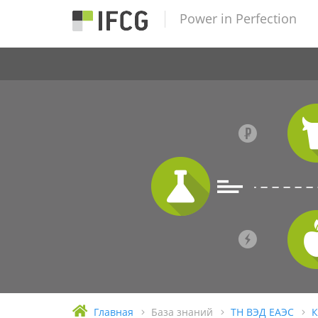
Power in Perfection
Главная
База знаний
ТН ВЭД ЕАЭС
К