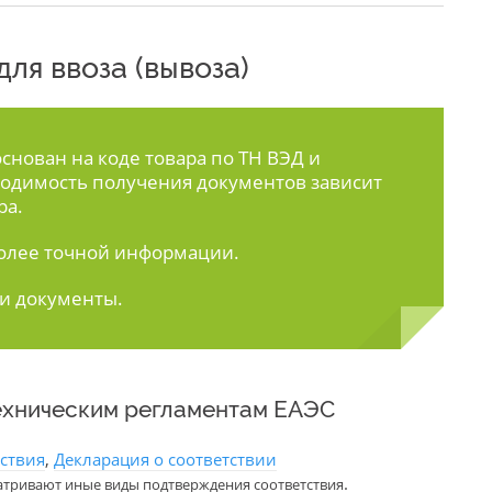
ля ввоза (вывоза)
нован на коде товара по ТН ВЭД и
одимость получения документов зависит
ра.
олее точной информации.
ти документы.
ехническим регламентам ЕАЭС
тствия
,
Декларация о соответствии
.
атривают иные виды подтверждения соответствия