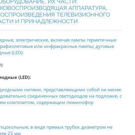
БОРУДОВАНИЕ, ИХ ЧАСТИ;
КОВОСПРОИЗВОДЯЩАЯ АППАРАТУРА,
 ВОСПРОИЗВЕДЕНИЯ ТЕЛЕВИЗИОННОГО
ЧАСТИ И ПРИНАДЛЕЖНОСТИ
ядные, электрические, включая лампы герметичные
ьтрафиолетовые или инфракрасные лампы; дуговые
ные (LED):
):
одные (LED):
одиодными нитями, представляющими собой не менее
едовательно соединенных светодиодов на подложке, с
ем композитом, содержащим люминофор
ухцокольные, в виде прямых трубок диаметром не
нее 25 мм