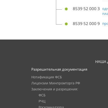
8539 52 000 3
од
пл
8539 52 000 9
пр
НАША 
Разрешительная документация
Нотификация ФСБ
Лицензии Минпромторга РФ
Заключения и разрешения:
ФСБ
РЧЦ
Роскомнадзора