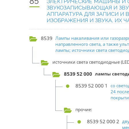
85
ЭЛЕКТРИЧЕСКИЕ МАШИНЫ И О
ЗВУКОЗАПИСЫВАЮЩАЯ И ЗВУ
АППАРАТУРА ДЛЯ ЗАПИСИ И
ИЗОБРАЖЕНИЯ И ЗВУКА, ИХ 
8539
Лампы накаливания или газоразр
направленного света, а также ул
лампы; источники света светодиод
источники света светодиодные (LED
8539 52 000
лампы светоди
8539 52 000 1
со свет
24 посл
покрыти
прочие:
8539 52 000 2
дв
ме