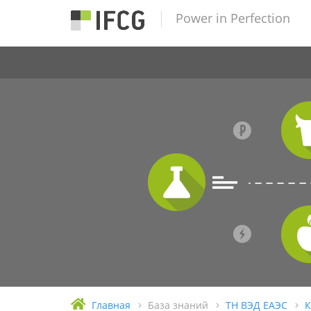
Power in Perfection
Главная
База знаний
ТН ВЭД ЕАЭС
К