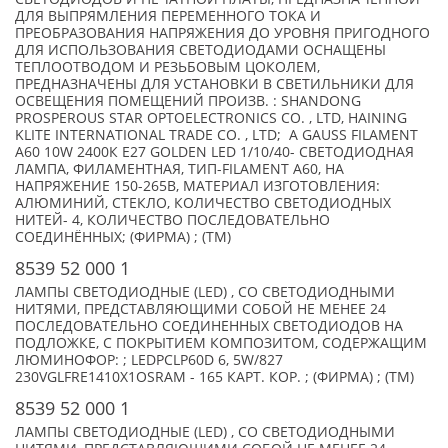
ДЛЯ ВЫПРЯМЛЕНИЯ ПЕРЕМЕННОГО ТОКА И
ПРЕОБРАЗОВАНИЯ НАПРЯЖЕНИЯ ДО УРОВНЯ ПРИГОДНОГО
ДЛЯ ИСПОЛЬЗОВАНИЯ СВЕТОДИОДАМИ ОСНАЩЕНЫ
ТЕПЛООТВОДОМ И РЕЗЬБОВЫМ ЦОКОЛЕМ,
ПРЕДНАЗНАЧЕНЫ ДЛЯ УСТАНОВКИ В СВЕТИЛЬНИКИ ДЛЯ
ОСВЕЩЕНИЯ ПОМЕЩЕНИЙ ПРОИЗВ. : SHANDONG
PROSPEROUS STAR OPTOELECTRONICS CO. , LTD, HAINING
KLITE INTERNATIONAL TRADE CO. , LTD; А GAUSS FILAMENT
А60 10W 2400К Е27 GOLDEN LED 1/10/40- СВЕТОДИОДНАЯ
ЛАМПА, ФИЛАМЕНТНАЯ, ТИП-FILAMENT А60, НА
НАПРЯЖЕНИЕ 150-265В, МАТЕРИАЛ ИЗГОТОВЛЕНИЯ:
АЛЮМИНИЙ, СТЕКЛО, КОЛИЧЕСТВО СВЕТОДИОДНЫХ
НИТЕЙ- 4, КОЛИЧЕСТВО ПОСЛЕДОВАТЕЛЬНО
СОЕДИНЁННЫХ; (ФИРМА) ; (TM)
8539 52 000 1
ЛАМПЫ СВЕТОДИОДНЫЕ (LED) , СО СВЕТОДИОДНЫМИ
НИТЯМИ, ПРЕДСТАВЛЯЮЩИМИ СОБОЙ НЕ МЕНЕЕ 24
ПОСЛЕДОВАТЕЛЬНО СОЕДИНЕННЫХ СВЕТОДИОДОВ НА
ПОДЛОЖКЕ, С ПОКРЫТИЕМ КОМПОЗИТОМ, СОДЕРЖАЩИМ
ЛЮМИНОФОР: ; LEDPCLP60D 6, 5W/827
230VGLFRE1410X1OSRAM - 165 КАРТ. КОР. ; (ФИРМА) ; (TM)
8539 52 000 1
ЛАМПЫ СВЕТОДИОДНЫЕ (LED) , СО СВЕТОДИОДНЫМИ