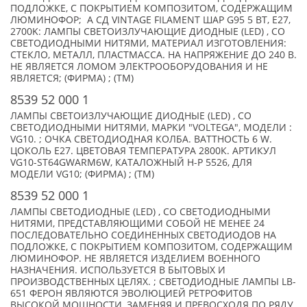
ПОДЛОЖКЕ, С ПОКРЫТИЕМ КОМПОЗИТОМ, СОДЕРЖАЩИМ
ЛЮМИНОФОР; А СД VINTAGE FILAMENT ШАР G95 5 ВТ, E27,
2700K: ЛАМПЫ СВЕТОИЗЛУЧАЮЩИЕ ДИОДНЫЕ (LED) , СО
СВЕТОДИОДНЫМИ НИТЯМИ, МАТЕРИАЛ ИЗГОТОВЛЕНИЯ:
СТЕКЛО, МЕТАЛЛ, ПЛАСТМАССА. НА НАПРЯЖЕНИЕ ДО 240 В.
НЕ ЯВЛЯЕТСЯ ЛОМОМ ЭЛЕКТРООБОРУДОВАНИЯ И НЕ
ЯВЛЯЕТСЯ; (ФИРМА) ; (TM)
8539 52 000 1
ЛАМПЫ СВЕТОИЗЛУЧАЮЩИЕ ДИОДНЫЕ (LED) , СО
СВЕТОДИОДНЫМИ НИТЯМИ, МАРКИ "VOLTEGA", МОДЕЛИ :
VG10. ; ОЧКА СВЕТОДИОДНАЯ КОЛБА. ВАТТНОСТЬ 6 W.
ЦОКОЛЬ Е27. ЦВЕТОВАЯ ТЕМПЕРАТУРА 2800К. АРТИКУЛ
VG10-ST64GWARM6W, КАТАЛОЖНЫЙ Н-Р 5526, ДЛЯ
МОДЕЛИ VG10; (ФИРМА) ; (TM)
8539 52 000 1
ЛАМПЫ СВЕТОДИОДНЫЕ (LED) , СО СВЕТОДИОДНЫМИ
НИТЯМИ, ПРЕДСТАВЛЯЮЩИМИ СОБОЙ НЕ МЕНЕЕ 24
ПОСЛЕДОВАТЕЛЬНО СОЕДИНЕННЫХ СВЕТОДИОДОВ НА
ПОДЛОЖКЕ, С ПОКРЫТИЕМ КОМПОЗИТОМ, СОДЕРЖАЩИМ
ЛЮМИНОФОР. НЕ ЯВЛЯЕТСЯ ИЗДЕЛИЕМ ВОЕННОГО
НАЗНАЧЕНИЯ. ИСПОЛЬЗУЕТСЯ В БЫТОВЫХ И
ПРОИЗВОДСТВЕННЫХ ЦЕЛЯХ. ; СВЕТОДИОДНЫЕ ЛАМПЫ LB-
651 ФЕРОН ЯВЛЯЮТСЯ ЭВОЛЮЦИЕЙ РЕТРОФИТОВ
ВЫСОКОЙ МОЩНОСТИ, ЗАМЕНЯЯ И ПРЕВОСХОДЯ ПО РЯДУ