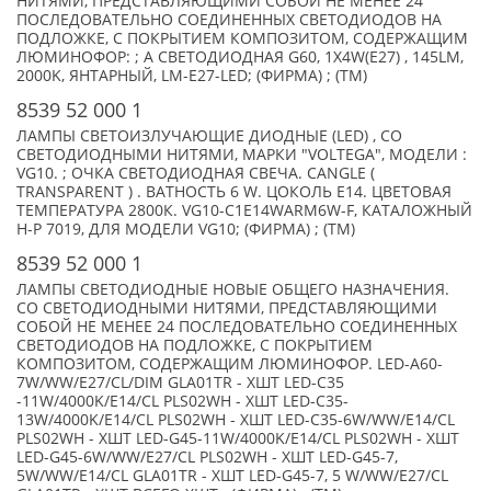
НИТЯМИ, ПРЕДСТАВЛЯЮЩИМИ СОБОЙ НЕ МЕНЕЕ 24
ПОСЛЕДОВАТЕЛЬНО СОЕДИНЕННЫХ СВЕТОДИОДОВ НА
ПОДЛОЖКЕ, С ПОКРЫТИЕМ КОМПОЗИТОМ, СОДЕРЖАЩИМ
ЛЮМИНОФОР: ; А СВЕТОДИОДНАЯ G60, 1X4W(E27) , 145LM,
2000K, ЯНТАРНЫЙ, LM-E27-LED; (ФИРМА) ; (TM)
8539 52 000 1
ЛАМПЫ СВЕТОИЗЛУЧАЮЩИЕ ДИОДНЫЕ (LED) , СО
СВЕТОДИОДНЫМИ НИТЯМИ, МАРКИ "VOLTEGA", МОДЕЛИ :
VG10. ; ОЧКА СВЕТОДИОДНАЯ СВЕЧА. CANGLE (
TRANSPARENT ) . ВАТНОСТЬ 6 W. ЦОКОЛЬ Е14. ЦВЕТОВАЯ
ТЕМПЕРАТУРА 2800К. VG10-C1E14WARM6W-F, КАТАЛОЖНЫЙ
Н-Р 7019, ДЛЯ МОДЕЛИ VG10; (ФИРМА) ; (TM)
8539 52 000 1
ЛАМПЫ СВЕТОДИОДНЫЕ НОВЫЕ ОБЩЕГО НАЗНАЧЕНИЯ.
СО СВЕТОДИОДНЫМИ НИТЯМИ, ПРЕДСТАВЛЯЮЩИМИ
СОБОЙ НЕ МЕНЕЕ 24 ПОСЛЕДОВАТЕЛЬНО СОЕДИНЕННЫХ
СВЕТОДИОДОВ НА ПОДЛОЖКЕ, С ПОКРЫТИЕМ
КОМПОЗИТОМ, СОДЕРЖАЩИМ ЛЮМИНОФОР. LED-A60-
7W/WW/E27/CL/DIM GLA01TR - XШТ LED-C35
-11W/4000K/E14/CL PLS02WH - XШТ LED-C35-
13W/4000K/E14/CL PLS02WH - XШТ LED-C35-6W/WW/E14/CL
PLS02WH - XШТ LED-G45-11W/4000K/E14/CL PLS02WH - XШТ
LED-G45-6W/WW/E27/CL PLS02WH - XШТ LED-G45-7,
5W/WW/E14/CL GLA01TR - XШТ LED-G45-7, 5 W/WW/E27/CL