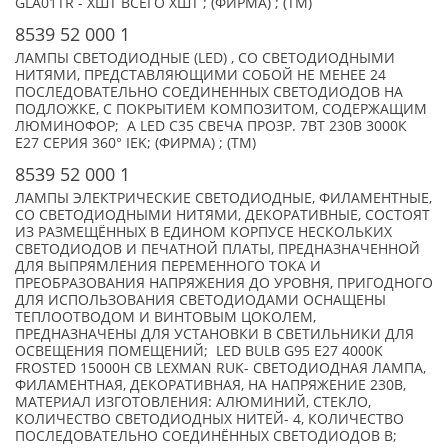
GLA01TR - XШТ ВСЕГО XШТ ; (ФИРМА) ; (TM)
8539 52 000 1
ЛАМПЫ СВЕТОДИОДНЫЕ (LED) , СО СВЕТОДИОДНЫМИ
НИТЯМИ, ПРЕДСТАВЛЯЮЩИМИ СОБОЙ НЕ МЕНЕЕ 24
ПОСЛЕДОВАТЕЛЬНО СОЕДИНЕННЫХ СВЕТОДИОДОВ НА
ПОДЛОЖКЕ, С ПОКРЫТИЕМ КОМПОЗИТОМ, СОДЕРЖАЩИМ
ЛЮМИНОФОР; А LED C35 СВЕЧА ПРОЗР. 7ВТ 230В 3000К
E27 СЕРИЯ 360° IEK; (ФИРМА) ; (TM)
8539 52 000 1
ЛАМПЫ ЭЛЕКТРИЧЕСКИЕ СВЕТОДИОДНЫЕ, ФИЛАМЕНТНЫЕ,
СО СВЕТОДИОДНЫМИ НИТЯМИ, ДЕКОРАТИВНЫЕ, СОСТОЯТ
ИЗ РАЗМЕЩЁННЫХ В ЕДИНОМ КОРПУСЕ НЕСКОЛЬКИХ
СВЕТОДИОДОВ И ПЕЧАТНОЙ ПЛАТЫ, ПРЕДНАЗНАЧЕННОЙ
ДЛЯ ВЫПРЯМЛЕНИЯ ПЕРЕМЕННОГО ТОКА И
ПРЕОБРАЗОВАНИЯ НАПРЯЖЕНИЯ ДО УРОВНЯ, ПРИГОДНОГО
ДЛЯ ИСПОЛЬЗОВАНИЯ СВЕТОДИОДАМИ ОСНАЩЕНЫ
ТЕПЛООТВОДОМ И ВИНТОВЫМ ЦОКОЛЕМ,
ПРЕДНАЗНАЧЕНЫ ДЛЯ УСТАНОВКИ В СВЕТИЛЬНИКИ ДЛЯ
ОСВЕЩЕНИЯ ПОМЕЩЕНИЙ; LED BULB G95 E27 4000K
FROSTED 15000H CB LEXMAN RUK- СВЕТОДИОДНАЯ ЛАМПА,
ФИЛАМЕНТНАЯ, ДЕКОРАТИВНАЯ, НА НАПРЯЖЕНИЕ 230В,
МАТЕРИАЛ ИЗГОТОВЛЕНИЯ: АЛЮМИНИЙ, СТЕКЛО,
КОЛИЧЕСТВО СВЕТОДИОДНЫХ НИТЕЙ- 4, КОЛИЧЕСТВО
ПОСЛЕДОВАТЕЛЬНО СОЕДИНЁННЫХ СВЕТОДИОДОВ В;