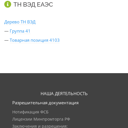
ТН ВЭД ЕАЭС
Дерево ТН ВЭД
—
Группа 41
—
Товарная позиция 4103
НАША ДЕЯТЕЛЬНОСТЬ
Разрешительная документация
Нотификация ФСБ
Лицензии Минпромторга РФ
Заключения и разрешения: