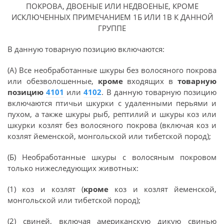
ПОКРОВА, ДВОЕНЫЕ ИЛИ НЕДВОЕНЫЕ, КРОМЕ
ИСКЛЮЧЕННЫХ ПРИМЕЧАНИЕМ 1Б ИЛИ 1В К ДАННОЙ
ГРУППЕ
В данную товарную позицию включаются:
(А) Все необработанные шкуры без волосяного покрова
или обезволошенные,
кроме
входящих в
товарную
позицию
4101
или
4102
. В данную товарную позицию
включаются птичьи шкурки с удаленными перьями и
пухом, а также шкуры рыб, рептилий и шкуры коз или
шкурки козлят без волосяного покрова (включая коз и
козлят йеменской, монгольской или тибетской пород);
(Б) Необработанные шкуры с волосяным покровом
только нижеследующих животных:
(1) коз и козлят (
кроме
коз и козлят йеменской,
монгольской или тибетской пород);
(2) свиней, включая американскую дикую свинью