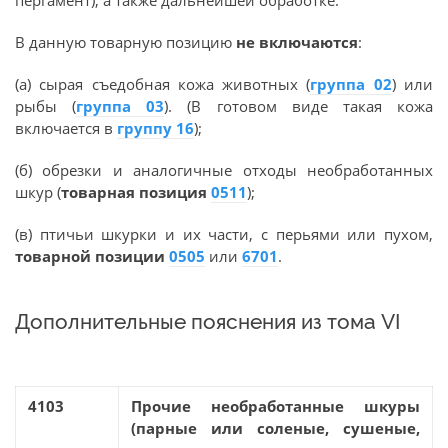
пергамент), а также дальнейшей обработке.
В данную товарную позицию
не включаются
:
(а) сырая съедобная кожа животных (
группа 02
) или
рыбы (
группа 03
). (В готовом виде такая кожа
включается в
группу 16
);
(б) обрезки и аналогичные отходы необработанных
шкур (
товарная позиция
0511
);
(в) птичьи шкурки и их части, с перьями или пухом,
товарной позиции
0505
или
6701
.
Дополнительные пояснения из тома VI
4103
Прочие необработанные шкуры
(парные или соленые, сушеные,