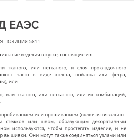
ЭД ЕАЭС
Я ПОЗИЦИЯ 5811
ильные изделия в куске, состоящие из:
ли тканого, или нетканого, и слоя прокладочного
локон часто в виде холста, войлока или фетра,
ы), или
го, или тканого, или нетканого, или их комбинаций,
.
лопробиванием или прошиванием (включая вязально–
ми стежков или швом, образующим декоративный
вном используются, чтобы простегать изделие, и не
ер вышивки. Они могут также соединяться узлами или