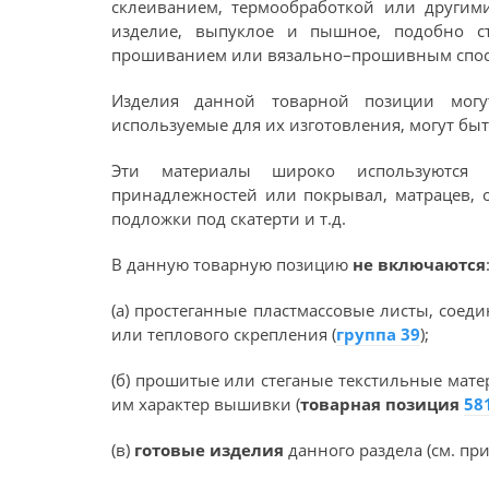
склеиванием, термообработкой или другими
изделие, выпуклое и пышное, подобно с
прошиванием или вязально–прошивным спос
Изделия данной товарной позиции могу
используемые для их изготовления, могут бы
Эти материалы широко используются в
принадлежностей или покрывал, матрацев, о
подложки под скатерти и т.д.
В данную товарную позицию
не включаются
(а) простеганные пластмассовые листы, сое
или теплового скрепления (
группа 39
);
(б) прошитые или стеганые текстильные мат
им характер вышивки (
товарная позиция
58
(в)
готовые изделия
данного раздела (см. пр