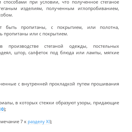
 способами при условии, что полученное стеганое
теганым изделиям, полученным иглопробиванием,
обом.
т быть пропитаны, с покрытием, или полотна,
ть пропитаны или с покрытием.
 производстве стеганой одежды, постельных
деял, штор, салфеток под блюда или лампы, мягкие
:
диненные с внутренней прокладкой путем прошивания
ериалы, в которых стежки образуют узоры, придающие
10
);
имечание 7 к
разделу XI
);