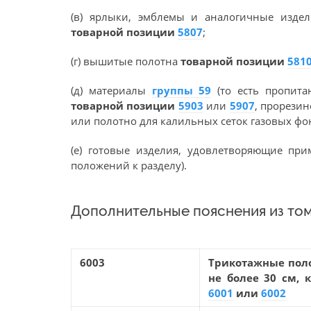
(в) ярлыки, эмблемы и аналогичные изде
товарной позиции
5807
;
(г) вышитые полотна
товарной позиции
581
(д) материалы
группы 59
(то есть пропит
товарной позиции
5903
или
5907
, прорези
или полотно для калильных сеток газовых ф
(е) готовые изделия, удовлетворяющие п
положений к разделу).
Дополнительные пояснения из том
6003
Трикотажные пол
не более 30 см,
6001
или
6002