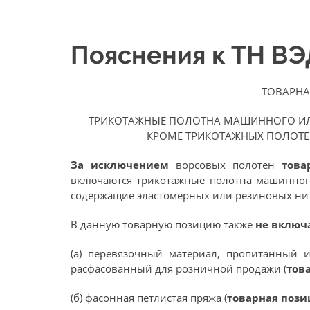
Пояснения к ТН В
ТОВАРНА
ТРИКОТАЖНЫЕ ПОЛОТНА МАШИННОГО ИЛИ
КРОМЕ ТРИКОТАЖНЫХ ПОЛОТЕ
За исключением
ворсовых полотен
тов
включаются трикотажные полотна машинного
содержащие эластомерных или резиновых нит
В данную товарную позицию также
не включ
(а) перевязочный материал, пропитанный
расфасованный для розничной продажи (
тов
(б) фасонная петлистая пряжа (
товарная поз