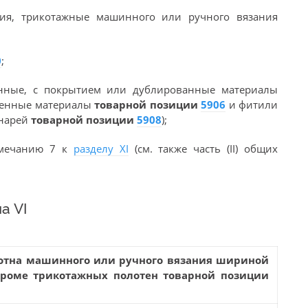
лия, трикотажные машинного или ручного вязания
0
;
анные, с покрытием или дублированные материалы
ненные материалы
товарной позиции
5906
и фитили
онарей
товарной позиции
5908
);
римечанию 7 к
разделу XI
(см. также часть (II) общих
а VI
отна машинного или ручного вязания шириной
 кроме трикотажных полотен товарной позиции