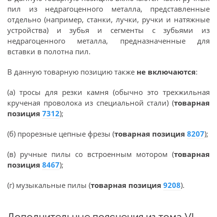
пил из недрагоценного металла, представленные
отдельно (например, станки, лучки, ручки и натяжные
устройства) и зубья и сегменты с зубьями из
недрагоценного металла, предназначенные для
вставки в полотна пил.
В данную товарную позицию также
не включаются
:
(а) тросы для резки камня (обычно это трехжильная
крученая проволока из специальной стали) (
товарная
позиция
7312
);
(б) прорезные цепные фрезы (
товарная позиция
8207
);
(в) ручные пилы со встроенным мотором (
товарная
позиция
8467
);
(г) музыкальные пилы (
товарная позиция
9208
).
Дополнительные пояснения из тома VI