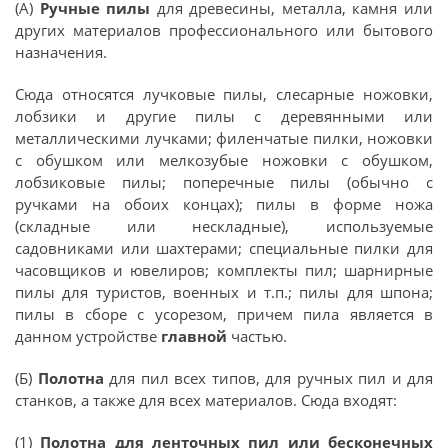
(А)
Ручные пилы
для древесины, металла, камня или
других материалов профессионального или бытового
назначения.
Сюда относятся лучковые пилы, слесарные ножовки,
лобзики и другие пилы с деревянными или
металлическими лучками; филенчатые пилки, ножовки
с обушком или мелкозубые ножовки с обушком,
лобзиковые пилы; поперечные пилы (обычно с
ручками на обоих концах); пилы в форме ножа
(складные или нескладные), используемые
садовниками или шахтерами; специальные пилки для
часовщиков и ювелиров; комплекты пил; шарнирные
пилы для туристов, военных и т.п.; пилы для шпона;
пилы в сборе с усорезом, причем пила является в
данном устройстве
главной
частью.
(Б)
Полотна
для пил всех типов, для ручных пил и для
станков, а также для всех материалов. Сюда входят:
(1)
Полотна для ленточных пил или бесконечных