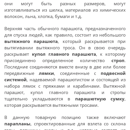
они могут быть разных размеров, могут
изготавливаться из шелка, материалов из химических
волокон, льна, хлопка, бумаги и т.д.
Верхняя часть обычного парашюта, предназначенного
для спуска людей, как правило, состоит из небольшого
вытяжного парашюта
, который раскрывается при
вытягивании вытяжного троса. Он в свою очередь
раскрывает
купол главного парашюта
, к которому
присоединено определенное количество
строп
.
Последние соединяются вместе внизу в две или более
передвижные
лямки
, соединенные с
подвесной
системой
, надеваемой парашютистом и состоящей из
набора лямок с пряжками и карабинами. Вытяжной
парашют, купол главного парашюта и стропы
тщательно укладываются в
парашютную сумку
,
которая раскрывается вытяжными тросами.
В данную товарную позицию также включают
парапланы
, спроектированные для взлета со склона