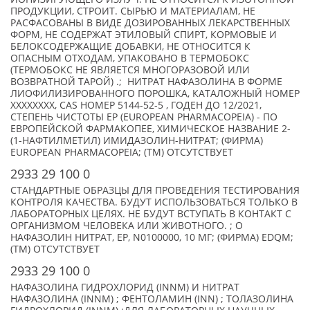
ПРОДУКЦИИ, СТРОИТ. СЫРЬЮ И МАТЕРИАЛАМ, НЕ
РАСФАСОВАНЫ В ВИДЕ ДОЗИРОВАННЫХ ЛЕКАРСТВЕННЫХ
ФОРМ, НЕ СОДЕРЖАТ ЭТИЛОВЫЙ СПИРТ, КОРМОВЫЕ И
БЕЛОКСОДЕРЖАЩИЕ ДОБАВКИ, НЕ ОТНОСИТСЯ К
ОПАСНЫМ ОТХОДАМ, УПАКОВАНО В ТЕРМОБОКС
(ТЕРМОБОКС НЕ ЯВЛЯЕТСЯ МНОГОРАЗОВОЙ ИЛИ
ВОЗВРАТНОЙ ТАРОЙ) .; НИТРАТ НАФАЗОЛИНА В ФОРМЕ
ЛИОФИЛИЗИРОВАННОГО ПОРОШКА, КАТАЛОЖНЫЙ НОМЕР
XXXXXXXX, CAS НОМЕР 5144-52-5 , ГОДЕН ДО 12/2021,
СТЕПЕНЬ ЧИСТОТЫ EP (EUROPEAN PHARMACOPEIA) - ПО
ЕВРОПЕЙСКОЙ ФАРМАКОПЕЕ, ХИМИЧЕСКОЕ НАЗВАНИЕ 2-
(1-НАФТИЛМЕТИЛ) ИМИДАЗОЛИН-НИТРАТ; (ФИРМА)
EUROPEAN PHARMACOPEIA; (TM) ОТСУТСТВУЕТ
2933 29 100 0
СТАНДАРТНЫЕ ОБРАЗЦЫ ДЛЯ ПРОВЕДЕНИЯ ТЕСТИРОВАНИЯ
КОНТРОЛЯ КАЧЕСТВА. БУДУТ ИСПОЛЬЗОВАТЬСЯ ТОЛЬКО В
ЛАБОРАТОРНЫХ ЦЕЛЯХ. НЕ БУДУТ ВСТУПАТЬ В КОНТАКТ С
ОРГАНИЗМОМ ЧЕЛОВЕКА ИЛИ ЖИВОТНОГО. ; О
НАФАЗОЛИН НИТРАТ, EP, N0100000, 10 МГ; (ФИРМА) EDQM;
(TM) ОТСУТСТВУЕТ
2933 29 100 0
НАФАЗОЛИНА ГИДРОХЛОРИД (INNM) И НИТРАТ
НАФАЗОЛИНА (INNM) ; ФЕНТОЛАМИН (INN) ; ТОЛАЗОЛИНА