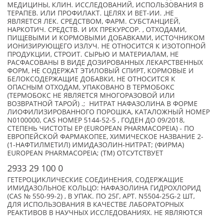
МЕДИЦИНЫ, КЛИН. ИССЛЕДОВАНИЙ, ИСПОЛЬЗОВАНИЯ В
ТЕРАПЕВ. ИЛИ ПРОФИЛАКТ. ЦЕЛЯХ И ВЕТ-ИИ. ,НЕ
ЯВЛЯЕТСЯ ЛЕК. СРЕДСТВОМ, ФАРМ. СУБСТАНЦИЕЙ,
НАРКОТИЧ. СРЕДСТВ. И ИХ ПРЕКУРСОР. , ОТХОДАМИ,
ПИЩЕВЫМИ И КОРМОВЫМИ ДОБАВКАМИ, ИСТОЧНИКОМ
ИОНИЗИРУЮЩЕГО ИЗЛУЧ. НЕ ОТНОСИТСЯ К ИЗОТОПНОЙ
ПРОДУКЦИИ, СТРОИТ. СЫРЬЮ И МАТЕРИАЛАМ, НЕ
РАСФАСОВАНЫ В ВИДЕ ДОЗИРОВАННЫХ ЛЕКАРСТВЕННЫХ
ФОРМ, НЕ СОДЕРЖАТ ЭТИЛОВЫЙ СПИРТ, КОРМОВЫЕ И
БЕЛОКСОДЕРЖАЩИЕ ДОБАВКИ, НЕ ОТНОСИТСЯ К
ОПАСНЫМ ОТХОДАМ, УПАКОВАНО В ТЕРМОБОКС
(ТЕРМОБОКС НЕ ЯВЛЯЕТСЯ МНОГОРАЗОВОЙ ИЛИ
ВОЗВРАТНОЙ ТАРОЙ) .; НИТРАТ НАФАЗОЛИНА В ФОРМЕ
ЛИОФИЛИЗИРОВАННОГО ПОРОШКА, КАТАЛОЖНЫЙ НОМЕР
N0100000, CAS НОМЕР 5144-52-5 , ГОДЕН ДО 09/2018,
СТЕПЕНЬ ЧИСТОТЫ EP (EUROPEAN PHARMACOPEIA) - ПО
ЕВРОПЕЙСКОЙ ФАРМАКОПЕЕ, ХИМИЧЕСКОЕ НАЗВАНИЕ 2-
(1-НАФТИЛМЕТИЛ) ИМИДАЗОЛИН-НИТРАТ; (ФИРМА)
EUROPEAN PHARMACOPEIA; (TM) ОТСУТСТВУЕТ
2933 29 100 0
ГЕТЕРОЦИКЛИЧЕСКИЕ СОЕДИНЕНИЯ, СОДЕРЖАЩИЕ
ИМИДАЗОЛЬНОЕ КОЛЬЦО: НАФАЗОЛИНА ГИДРОХЛОРИД
(CAS № 550-99-2) , В УПАК. ПО 25Г, АРТ. N5504-25G-2 ШТ,
ДЛЯ ИСПОЛЬЗОВАНИЯ В КАЧЕСТВЕ ЛАБОРАТОРНЫХ
РЕАКТИВОВ В НАУЧНЫХ ИССЛЕДОВАНИЯХ. НЕ ЯВЛЯЮТСЯ