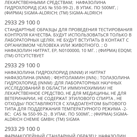
ЛЕКАРСТВЕННЫМИ СРЕДСТВАМ; НАФАЗОЛИНА
ГИДРОХЛОРИД (CAS № 550-99-2) , В УПАК. ПО 500МГ, ;
(ФИРМА) SIGMA-ALDRICH; (TM) SIGMA-ALDRICH
2933 29 100 0
СТАНДАРТНЫЕ ОБРАЗЦЫ ДЛЯ ПРОВЕДЕНИЯ ТЕСТИРОВАНИЯ
КОНТРОЛЯ КАЧЕСТВА. БУДУТ ИСПОЛЬЗОВАТЬСЯ ТОЛЬКО В
ЛАБОРАТОРНЫХ ЦЕЛЯХ. НЕ БУДУТ ВСТУПАТЬ В КОНТАКТ С
ОРГАНИЗМОМ ЧЕЛОВЕКА ИЛИ ЖИВОТНОГО. ; О
НАФАЗОЛИН НИТРАТ, EP, N0100000, 10 МГ. ; (ФИРМА) EDQM;
(TM) ОТСУТСТВУЕТ
2933 29 100 0
НАФАЗОЛИНА ГИДРОХЛОРИД (INNM) И НИТРАТ
НАФАЗОЛИНА (INNM) ; ФЕНТОЛАМИН (INN) ; ТОЛАЗОЛИНА
ГИДРОХЛОРИД (INNM) :ДЛЯ ЛАБОРАТОРНЫХ НАУЧНЫХ
ИССЛЕДОВАНИЙ В ОБЛАСТИ ИММУНОХИМИИ/ НЕ
ЛЕКАРСТВЕННОЕ СРЕДСТВО, НЕ ДЛЯ МЕДИЦИНЫ, НЕ ДЛЯ
ВЕТЕРИНАРИИ, НЕ СОДЕРЖАТ ЭТИЛОВОГО СПИРТА , НЕ
ОТХОДЫ/ ПОСТАВЛЯЮТСЯ С ХЛАДОАГЕНТОМ БЫТОВОГО
ТИПА ДЛЯ ПОДДЕРЖАНИЯ ТЕМПЕРАТУРНОГО РЕЖИМА -2-
8C; CAS № 550-99-2) , В УПАК. ПО 500МГ, ; (ФИРМА) SIGMA-
ALDRICH CHEMIE GMBH; (TM) SIGMA
2933 29 100 0
ФАРМАКОПЕЙНЫЙ СТАНДАРНЫЙ ОБРАЗЕЦ: НАФАЗОЛИН