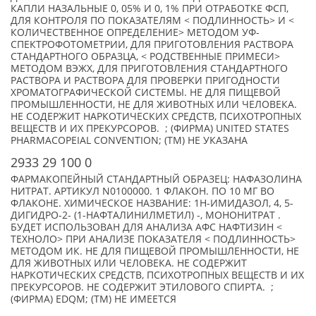
КАПЛИ НАЗАЛЬНЫЕ 0, 05% И 0, 1% ПРИ ОТРАБОТКЕ ФСП,
ДЛЯ КОНТРОЛЯ ПО ПОКАЗАТЕЛЯМ < ПОДЛИННОСТЬ> И <
КОЛИЧЕСТВЕННОЕ ОПРЕДЕЛЕНИЕ> МЕТОДОМ УФ-
СПЕКТРОФОТОМЕТРИИ, ДЛЯ ПРИГОТОВЛЕНИЯ РАСТВОРА
СТАНДАРТНОГО ОБРАЗЦА, < РОДСТВЕННЫЕ ПРИМЕСИ>
МЕТОДОМ ВЭЖХ, ДЛЯ ПРИГОТОВЛЕНИЯ СТАНДАРТНОГО
РАСТВОРА И РАСТВОРА ДЛЯ ПРОВЕРКИ ПРИГОДНОСТИ
ХРОМАТОГРАФИЧЕСКОЙ СИСТЕМЫ. НЕ ДЛЯ ПИЩЕВОЙ
ПРОМЫШЛЕННОСТИ, НЕ ДЛЯ ЖИВОТНЫХ ИЛИ ЧЕЛОВЕКА.
НЕ СОДЕРЖИТ НАРКОТИЧЕСКИХ СРЕДСТВ, ПСИХОТРОПНЫХ
ВЕЩЕСТВ И ИХ ПРЕКУРСОРОВ. ; (ФИРМА) UNITED STATES
PHARMACOPEIAL CONVENTION; (TM) НЕ УКАЗАНА
2933 29 100 0
ФАРМАКОПЕЙНЫЙ СТАНДАРТНЫЙ ОБРАЗЕЦ: НАФАЗОЛИНА
НИТРАТ. АРТИКУЛ N0100000. 1 ФЛАКОН. ПО 10 МГ ВО
ФЛАКОНЕ. ХИМИЧЕСКОЕ НАЗВАНИЕ: 1H-ИМИДАЗОЛ, 4, 5-
ДИГИДРО-2- (1-НАФТАЛИНИЛМЕТИЛ) -, МОНОНИТРАТ .
БУДЕТ ИСПОЛЬЗОВАН ДЛЯ АНАЛИЗА АФС НАФТИЗИН <
ТЕХНОЛО> ПРИ АНАЛИЗЕ ПОКАЗАТЕЛЯ < ПОДЛИННОСТЬ>
МЕТОДОМ ИК. НЕ ДЛЯ ПИЩЕВОЙ ПРОМЫШЛЕННОСТИ, НЕ
ДЛЯ ЖИВОТНЫХ ИЛИ ЧЕЛОВЕКА. НЕ СОДЕРЖИТ
НАРКОТИЧЕСКИХ СРЕДСТВ, ПСИХОТРОПНЫХ ВЕЩЕСТВ И ИХ
ПРЕКУРСОРОВ. НЕ СОДЕРЖИТ ЭТИЛОВОГО СПИРТА. ;
(ФИРМА) EDQM; (TM) НЕ ИМЕЕТСЯ