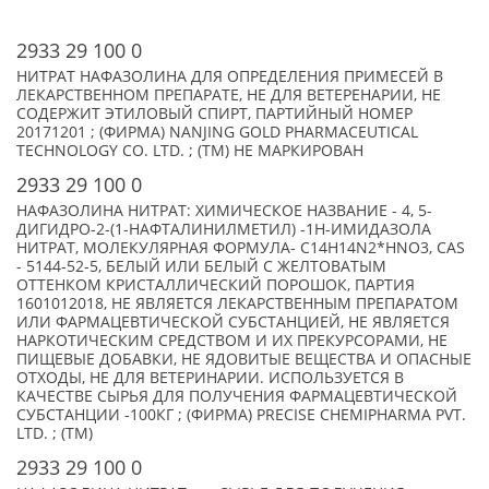
2933 29 100 0
НИТРАТ НАФАЗОЛИНА ДЛЯ ОПРЕДЕЛЕНИЯ ПРИМЕСЕЙ В
ЛЕКАРСТВЕННОМ ПРЕПАРАТЕ, НЕ ДЛЯ ВЕТЕРЕНАРИИ, НЕ
СОДЕРЖИТ ЭТИЛОВЫЙ СПИРТ, ПАРТИЙНЫЙ НОМЕР
20171201 ; (ФИРМА) NANJING GOLD PHARMACEUTICAL
TECHNOLOGY CO. LTD. ; (TM) НЕ МАРКИРОВАН
2933 29 100 0
НАФАЗОЛИНА НИТРАТ: ХИМИЧЕСКОЕ НАЗВАНИЕ - 4, 5-
ДИГИДРО-2-(1-НАФТАЛИНИЛМЕТИЛ) -1H-ИМИДАЗОЛА
НИТРАТ, МОЛЕКУЛЯРНАЯ ФОРМУЛА- C14H14N2*HNO3, CAS
- 5144-52-5, БЕЛЫЙ ИЛИ БЕЛЫЙ С ЖЕЛТОВАТЫМ
ОТТЕНКОМ КРИСТАЛЛИЧЕСКИЙ ПОРОШОК, ПАРТИЯ
1601012018, НЕ ЯВЛЯЕТСЯ ЛЕКАРСТВЕННЫМ ПРЕПАРАТОМ
ИЛИ ФАРМАЦЕВТИЧЕСКОЙ СУБСТАНЦИЕЙ, НЕ ЯВЛЯЕТСЯ
НАРКОТИЧЕСКИМ СРЕДСТВОМ И ИХ ПРЕКУРСОРАМИ, НЕ
ПИЩЕВЫЕ ДОБАВКИ, НЕ ЯДОВИТЫЕ ВЕЩЕСТВА И ОПАСНЫЕ
ОТХОДЫ, НЕ ДЛЯ ВЕТЕРИНАРИИ. ИСПОЛЬЗУЕТСЯ В
КАЧЕСТВЕ СЫРЬЯ ДЛЯ ПОЛУЧЕНИЯ ФАРМАЦЕВТИЧЕСКОЙ
СУБСТАНЦИИ -100КГ ; (ФИРМА) PRECISE CHEMIPHARMA PVT.
LTD. ; (TM)
2933 29 100 0