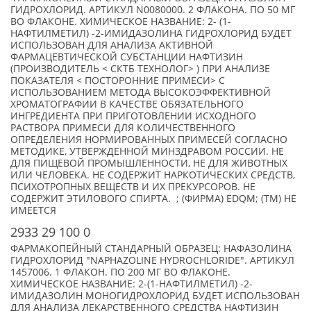
ГИДРОХЛОРИД. АРТИКУЛ N0080000. 2 ФЛАКОНА. ПО 50 МГ
ВО ФЛАКОНЕ. ХИМИЧЕСКОЕ НАЗВАНИЕ: 2- (1-
НАФТИЛМЕТИЛ) -2-ИМИДАЗОЛИНА ГИДРОХЛОРИД БУДЕТ
ИСПОЛЬЗОВАН ДЛЯ АНАЛИЗА АКТИВНОЙ
ФАРМАЦЕВТИЧЕСКОЙ СУБСТАНЦИИ НАФТИЗИН
(ПРОИЗВОДИТЕЛЬ < СКТБ ТЕХНОЛОГ> ) ПРИ АНАЛИЗЕ
ПОКАЗАТЕЛЯ < ПОСТОРОННИЕ ПРИМЕСИ> С
ИСПОЛЬЗОВАНИЕМ МЕТОДА ВЫСОКОЭФФЕКТИВНОЙ
ХРОМАТОГРАФИИ В КАЧЕСТВЕ ОБЯЗАТЕЛЬНОГО
ИНГРЕДИЕНТА ПРИ ПРИГОТОВЛЕНИИ ИСХОДНОГО
РАСТВОРА ПРИМЕСИ ДЛЯ КОЛИЧЕСТВЕННОГО
ОПРЕДЕЛЕНИЯ НОРМИРОВАННЫХ ПРИМЕСЕЙ СОГЛАСНО
МЕТОДИКЕ, УТВЕРЖДЕННОЙ МИНЗДРАВОМ РОССИИ. НЕ
ДЛЯ ПИЩЕВОЙ ПРОМЫШЛЕННОСТИ, НЕ ДЛЯ ЖИВОТНЫХ
ИЛИ ЧЕЛОВЕКА. НЕ СОДЕРЖИТ НАРКОТИЧЕСКИХ СРЕДСТВ,
ПСИХОТРОПНЫХ ВЕЩЕСТВ И ИХ ПРЕКУРСОРОВ. НЕ
СОДЕРЖИТ ЭТИЛОВОГО СПИРТА. ; (ФИРМА) EDQM; (TM) НЕ
ИМЕЕТСЯ
2933 29 100 0
ФАРМАКОПЕЙНЫЙ СТАНДАРНЫЙ ОБРАЗЕЦ: НАФАЗОЛИНА
ГИДРОХЛОРИД "NAPHAZOLINE HYDROCHLORIDE". АРТИКУЛ
1457006. 1 ФЛАКОН. ПО 200 МГ ВО ФЛАКОНЕ.
ХИМИЧЕСКОЕ НАЗВАНИЕ: 2-(1-НАФТИЛМЕТИЛ) -2-
ИМИДАЗОЛИН МОНОГИДРОХЛОРИД БУДЕТ ИСПОЛЬЗОВАН
ДЛЯ АНАЛИЗА ЛЕКАРСТВЕННОГО СРЕДСТВА НАФТИЗИН