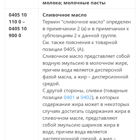
молока; молочные пасты
0405 10
Сливочное масло
110 0 –
Термин "сливочное масло" определен
0405 10
в примечании 2 (а) и в примечании к
900 0
субпозициям 2 к данной группе.
См. также пояснения к товарной
позиции 0405, (А).
Сливочное масло представляет собой
водную эмульсию в молочном жире,
причем вода является дисперсной
фазой масла, а жир – дисперсионной
средой.
С другой стороны, сливки (товарные
позиции
0401
и
0402
), в которых
содержание жира может в некоторых
случаях достигать содержания жира в
сливочном масле, представляют
собой эмульсию шариков жира в
воде, причем вода является
дисперсионной средой, а жир –