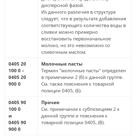
дисперсной фазой.
Из данного различия в структуре
следует, что в результате добавления
соответствующего количества воды в
сливки можно примерно
восстановить первоначальное
молоко, но это невозможно со
сливочным маслом.
0405 20
Молочные пасты
100 0 –
Термин "молочные пасты" определен
0405 20
в примечании 2 (б) к данной группе.
900 0
См. также пояснения к товарной
позиции 0405, (Б).
0405 90
Прочие
100 0
См. примечание к субпозициям 2 к
и
данной группе и пояснения к
0405 90
товарной позиции 0405, (В).
900 0