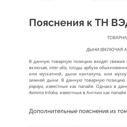
Пояснения к ТН В
ТОВАРНА
ДЫНИ (ВКЛЮЧАЯ А
В данную товарную позицию входят свежие
включая,
inter alia
, плоды арбуза обыкновенно
или мускатной, дыни канталупа, или муск
зимней дыни. В данную товарную позицию
papaya
, известные как папайя. Однако в д
Asimina triloba,
известные в Англии как папайя 
Дополнительные пояснения из том