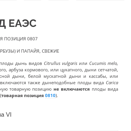
ЭД ЕАЭС
Я ПОЗИЦИЯ 0807
РБУЗЫ) И ПАПАЙЯ, СВЕЖИЕ
 плоды дынь видов
Citrullus vulgaris
или
Cucumis melo,
го, арбуза кормового, или цукатного, дыни сетчатой,
усной дыни, белой мускатной дыни и кассабы, или
 включаются также дынеподобные плоды вида
Carica
анную товарную позицию
не включаются
плоды вида
(
товарная позиция
0810
).
а VI