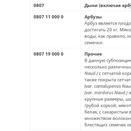
0807
Дыни (включая арб
0807 11 000 0
Арбузы
Арбуз является плод
достигать 20 кг. Мяк
воды, как правило, 
семечки.
0807 19 000 0
Прочие
В данную субпозици
несколько различных
Naud.)
с сетчатой ко
также покрыта сетча
(var. cantalupensis Nau
(var. inordorus Naud.)
и
крупные размеры, ш
грубой коркой; мяко
белая, с сахаристым 
множеством волокон 
блестящих семечек о