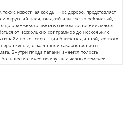
)
, также известная как дынное дерево, представляет
и округлый плод, гладкий или слегка ребристый,
о до оранжевого цвета в спелом состоянии, масса
баться от нескольких сот граммов до нескольких
 папайи по консистенции близка к дынной, желтого
 в оранжевый, с различной сахаристостью и
ата. Внутри плода папайи имеется полость,
 большое количество круглых черных семечек.