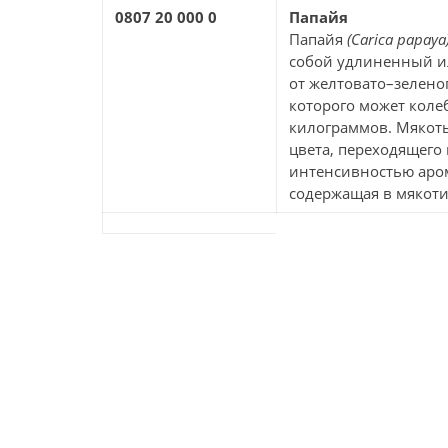
0807 20 000 0
Папайя
Папайя
(Carica papaya
собой удлиненный ил
от желтовато–зеленог
которого может коле
килограммов. Мякоть
цвета, переходящего
интенсивностью аром
содержащая в мякоти