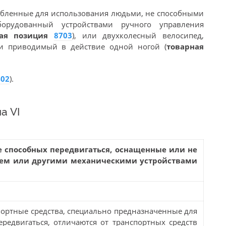
собленные для использования людьми, не способными
оборудованный устройствами ручного управления
ная позиция
8703
), или двухколесный велосипед,
и приводимый в действие одной ногой (
товарная
402
).
а VI
е способных передвигаться, оснащенные или не
ем или другими механическими устройствами
ортные средства, специально предназначенные для
редвигаться, отличаются от транспортных средств