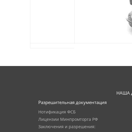
НАША 
Разрешительная документация
Нотификация ФСБ
Лицензии Минпромторга РФ
Заключения и разрешения: