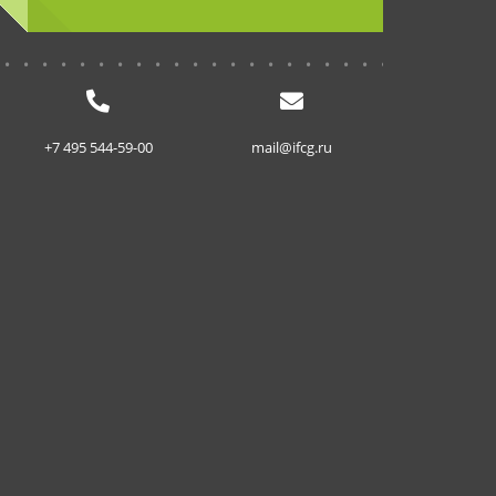
...........................
+7 495 544-59-00
mail@ifcg.ru