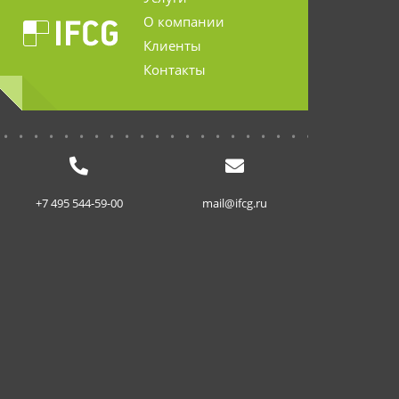
О компании
Клиенты
Контакты
...........................
+7 495 544-59-00
mail@ifcg.ru