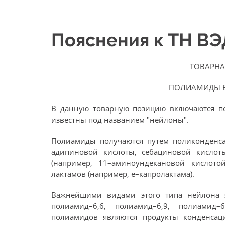
Пояснения к ТН В
ТОВАРНА
ПОЛИАМИДЫ В
В данную товарную позицию включаются 
известны под названием "нейлоны".
Полиамиды получаются путем поликонденса
адипиновой кислоты, себациновой кисло
(например, 11–аминоундекановой кислото
лактамов (например, e–капролактама).
Важнейшими видами этого типа нейлона я
полиамид–6,6, полиамид–6,9, полиамид
полиамидов являются продукты конденсац