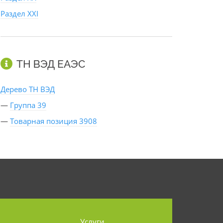
Раздел XXI
ТН ВЭД ЕАЭС
Дерево ТН ВЭД
—
Группа 39
—
Товарная позиция 3908
Услуги