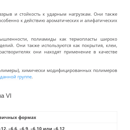
зрыв и стойкость к ударным нагрузкам. Они также
особенно к действию ароматических и алифатических
мышленности, полиамиды как термопласты широко
елий. Они также используются как покрытия, клеи,
растворителях они находят применение в качестве
полимеры), химически модифицированных полимеров
 данной группе
.
а VI
вичных формах
2, –6,6, –6,9, –6,10 или –6,12