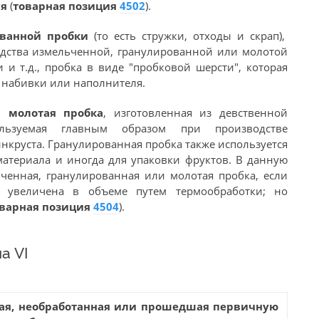
ся
(
товарная позиция
4502
).
ованной пробки
(то есть стружки, отходы и скрап),
дства измельченной, гранулированной или молотой
 и т.д., пробка в виде "пробковой шерсти", которая
я набивки или наполнителя.
и молотая пробка
, изготовленная из девственной
ьзуемая главным образом при производстве
нкруста. Гранулированная пробка также используется
материала и иногда для упаковки фруктов. В данную
ченная, гранулированная или молотая пробка, если
и увеличена в объеме путем термообработки; но
варная позиция
4504
).
а VI
ная, необработанная или прошедшая первичную