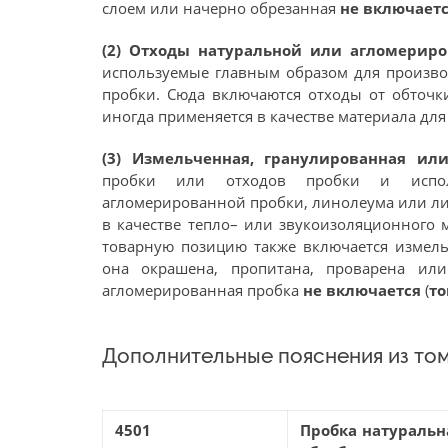
слоем или начерно обрезанная
не включает
(2) Отходы натуральной или агломерир
используемые главным образом для произво
пробки. Сюда включаются отходы от обточки
иногда применяется в качестве материала дл
(3) Измельченная, гранулированная ил
пробки или отходов пробки и испол
агломерированной пробки, линолеума или ли
в качестве тепло– или звукоизоляционного 
товарную позицию также включается измель
она окрашена, пропитана, проварена ил
агломерированная пробка
не включается
(
то
Дополнительные пояснения из том
4501
Пробка натураль