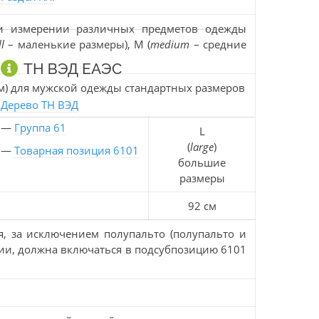
ри измерении различных предметов одежды
l
– маленькие размеры), M (
medium
– средние
ТН ВЭД ЕАЭС
см) для мужской одежды стандартных размеров
Дерево ТН ВЭД
—
Группа 61
L
(
large
)
—
Товарная позиция 6101
большие
размеры
92 см
я, за исключением полупальто (полупальто и
ции, должна включаться в подсубпозицию 6101