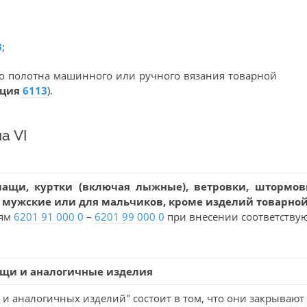
:
3
;
го полотна машинного или ручного вязания товарной
иция
6113
).
а VI
плащи, куртки (включая лыжные), ветровки, шторм
, мужские или для мальчиков, кроме изделий товарно
иям
6201 91 000 0
–
6201 99 000 0
при внесении соответству
лащи и аналогичные изделия
 и аналогичных изделий" состоит в том, что они закрывают 