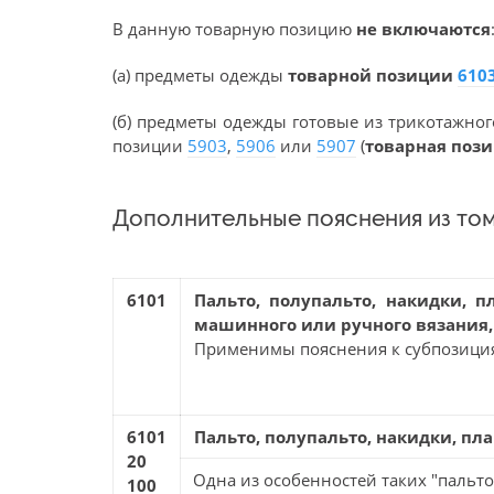
В данную товарную позицию
не включаются
(а) предметы одежды
товарной позиции
610
(б) предметы одежды готовые из трикотажно
позиции
5903
,
5906
или
5907
(
товарная поз
Дополнительные пояснения из том
6101
Пальто, полупальто, накидки, 
машинного или ручного вязания
Применимы пояснения к субпозиц
6101
Пальто, полупальто, накидки, п
20
Одна из особенностей таких "пальто
100