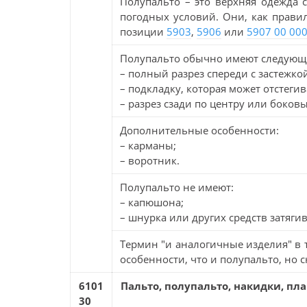
Полупальто – это верхняя одежда 
погодных условий. Они, как прави
позиции
5903
,
5906
или
5907 00 000
Полупальто обычно имеют следующ
– полный разрез спереди с застежко
– подкладку, которая может отстеги
– разрез сзади по центру или боковы
Дополнительные особенности:
– карманы;
– воротник.
Полупальто не имеют:
– капюшона;
– шнурка или других средств затяги
Термин "и аналогичные изделия" в т
особенности, что и полупальто, но
6101
Пальто, полупальто, накидки, п
30