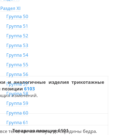
Раздел XI
Группа 50
Группа 51
Группа 52
Группа 53
Группа 54
Группа 55
Группа 56
овки и аналогичные изделия трикотажные
Группа 57
й позиции
6103
Группа 58
ющих изменений.
Группа 59
Группа 60
Группа 61
Товарная позиция 6101
все тело, как минимум, до середины бедра.