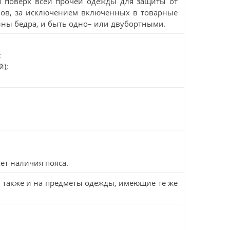
я поверх всей прочей одежды для защиты от
алов, за исключением включенных в товарные
дины бедра, и быть одно– или двубортными.
;
й);
ет наличия пояса.
ся также и на предметы одежды, имеющие те же