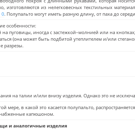
свободного покроя с длинными рукавами, которая носитс
ло, изготовляются из нелегковесных текстильных матери
 0
. Полупальто могут иметь разную длину, от паха до сере
ие особенности:
й на пуговицы, иногда с застежкой–молнией или на кнопках
ваться (она может быть подбитой утеплителем и/или стегано
е разрезы.
вания на талии и/или внизу изделия. Однако это не исключа
ой мере, в какой это касается полупальто, распространяет
 снабженные капюшоном.
лащи и аналогичные изделия