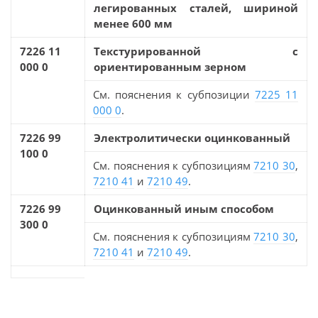
легированных сталей, шириной
менее 600 мм
7226 11
Текстурированной с
000 0
ориентированным зерном
См. пояснения к субпозиции
7225 11
000 0
.
7226 99
Электролитически оцинкованный
100 0
См. пояснения к субпозициям
7210 30
,
7210 41
и
7210 49
.
7226 99
Оцинкованный иным способом
300 0
См. пояснения к субпозициям
7210 30
,
7210 41
и
7210 49
.