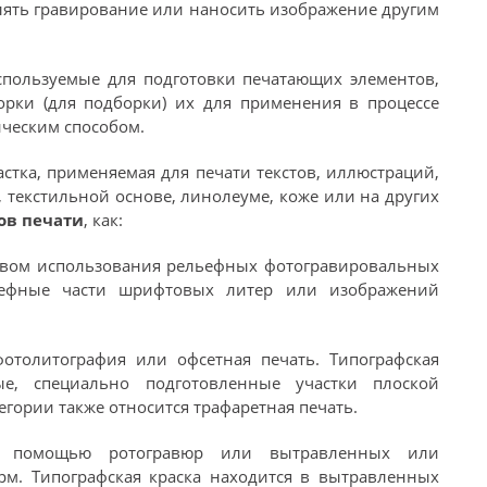
лять гравирование или наносить изображение другим
спользуемые для подготовки печатающих элементов,
рки (для подборки) их для применения в процессе
ическим способом.
стка, применяемая для печати текстов, иллюстраций,
, текстильной основе, линолеуме, коже или на других
ов печати
, как:
ством использования рельефных фотогравировальных
ьефные части шрифтовых литер или изображений
 фотолитография или офсетная печать. Типографская
ые, специально подготовленные участки плоской
егории также относится трафаретная печать.
 с помощью ротогравюр или вытравленных или
м. Типографская краска находится в вытравленных