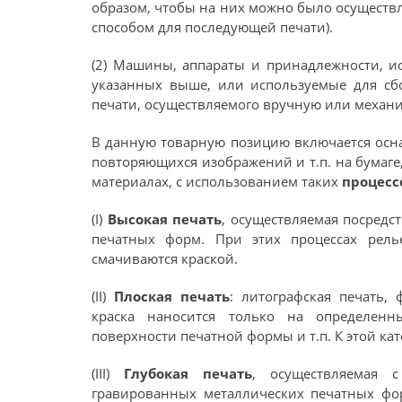
образом, чтобы на них можно было осуществ
способом для последующей печати).
(2) Машины, аппараты и принадлежности, и
указанных выше, или используемые для сбо
печати, осуществляемого вручную или механ
В данную товарную позицию включается осна
повторяющихся изображений и т.п. на бумаге
материалах, с использованием таких
процесс
(I)
Высокая печать
, осуществляемая посред
печатных форм. При этих процессах рел
смачиваются краской.
(II)
Плоская печать
: литографская печать,
краска наносится только на определенн
поверхности печатной формы и т.п. К этой кат
(III)
Глубокая печать
, осуществляемая
гравированных металлических печатных фор