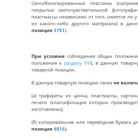
Сенсибилизированные пластины (наприме
покрытые светочувствительной фотографи
пластмассы независимо от того, имеется ли 
из какого–либо другого материала) в да
позиция
3701
).
При условии
соблюдения общих положений,
положения к
разделу XVI
), в данную товар
товарной позиции.
В данную товарную позицию также
не включ
(а) трафареты из цинка, пластмассы, карто
печати (классификация которых производит
изготовлены);
(б) копировальная или переводная бумага д
позиция
4816
);