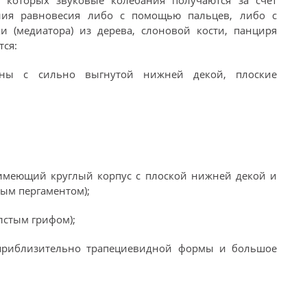
в которых звуковые колебания получаются за счет
ния равновесия либо с помощью пальцев, либо с
 (медиатора) из дерева, слоновой кости, панциря
тся:
ины с сильно выгнутой нижней декой, плоские
имеющий круглый корпус с плоской нижней декой и
ым пергаментом);
лстым грифом);
приблизительно трапециевидной формы и большое