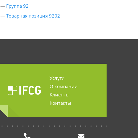
—
Группа 92
—
Товарная позиция 9202
Услуги
О компании
Клиенты
Контакты
...........................