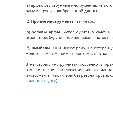
(з)
арфы
. Это струнные инструменты, из кот
раму и струны калиброванной длины.
(2)
Прочие инструменты
, такие как:
(а)
эоловы арфы
. Используются в садах и
резонаторе; будучи помещенными в поток вет
(б)
цимбалы
. Они имеют раму, на которой у
молоточками с мягкими головками, и использ
В некоторых инструментах, особенно гитара
что не влечет исключения их из данно
инструменты, как гитары без резонаторов вхо
к данной группе
).