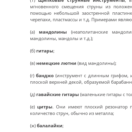
(1)
Щипковые струнные инструменты
, 
мгновенного смещения струны из положе
помощью небольшой заостренной пластинки
черепахи, пластмассы и т.д. Примерами являю
(а)
мандолины
(неаполитанские мандол
мандолины, мандолы и т.д.);
(б)
гитары
;
(в)
немецкие лютни
(вид мандолины);
(г)
банджо
(инструмент с длинным грифом, 
плоской верхней декой, образуемой барабанн
(д)
гавайские гитары
(маленькие гитары с то
(е)
цитры
. Они имеют плоский резонатор 
количество струн, обычно из металла;
(ж)
балалайки
;