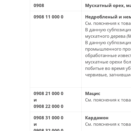
0908
Мускатный орех, м
0908 11 000 0
Недробленый и не
См. пояснения к това
В данную субпозицию
мускатного дерева
(M
В данную субпозици
промышленного прои
обработанные извест
мускатные орехи бол
побитые во время уб
червивые, загнившие
0908 21 000 0
Мацис
и
См. пояснения к това
0908 22 000 0
0908 31 000 0
Кардамон
и
См. пояснения к товар
0908 32 000 0