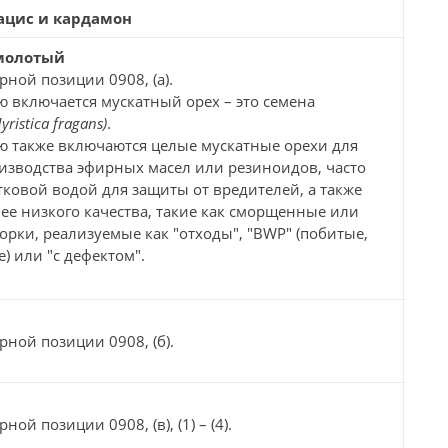
ацис и кардамон
молотый
рной позиции 0908, (а).
 включается мускатный орех – это семена
yristica fragans)
.
ю также включаются целые мускатные орехи для
зводства эфирных масел или резиноидов, часто
ковой водой для защиты от вредителей, а также
ее низкого качества, такие как сморщенные или
орки, реализуемые как "отходы", "BWP" (побитые,
) или "с дефектом".
рной позиции 0908, (б).
ной позиции 0908, (в), (1) – (4).