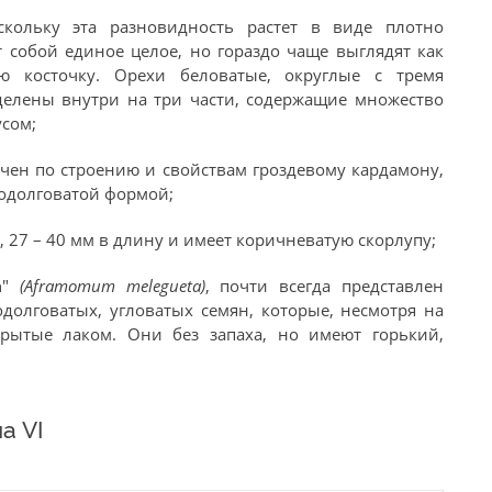
оскольку эта разновидность растет в виде плотно
 собой единое целое, но гораздо чаще выглядят как
ю косточку. Орехи беловатые, округлые с тремя
делены внутри на три части, содержащие множество
усом;
чен по строению и свойствам гроздевому кардамону,
родолговатой формой;
, 27 – 40 мм в длину и имеет коричневатую скорлупу;
а
"
(Aframomum melegueta)
, почти всегда представлен
олговатых, угловатых семян, которые, несмотря на
крытые лаком. Они без запаха, но имеют горький,
а VI