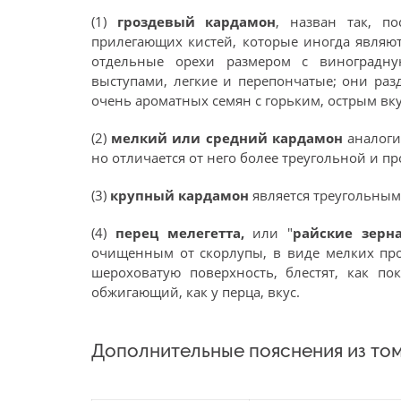
(1)
гроздевый кардамон
, назван так, п
прилегающих кистей, которые иногда являют
отдельные орехи размером с виноградну
выступами, легкие и перепончатые; они раз
очень ароматных семян с горьким, острым вк
(2)
мелкий или средний кардамон
аналоги
но отличается от него более треугольной и п
(3)
крупный кардамон
является треугольным
(4)
перец мелегетта,
или "
райские зерн
очищенным от скорлупы, в виде мелких прод
шероховатую поверхность, блестят, как по
обжигающий, как у перца, вкус.
Дополнительные пояснения из том