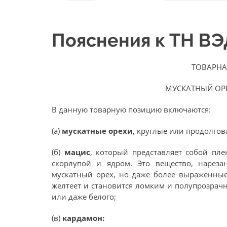
Пояснения к ТН В
ТОВАРНА
МУСКАТНЫЙ ОР
В данную товарную позицию включаются:
(а)
мускатные орехи
, круглые или продолго
(б)
мацис
, который представляет собой пл
скорлупой и ядром. Это вещество, нареза
мускатный орех, но даже более выраженные
желтеет и становится ломким и полупрозрачн
или даже белого;
(в)
кардамон: