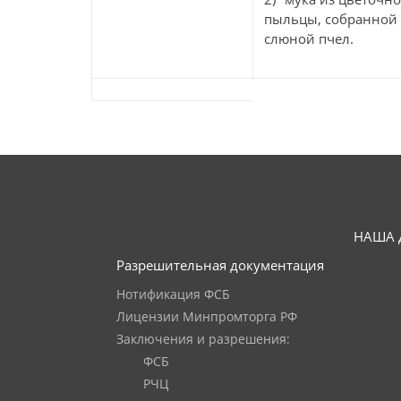
пыльцы, собранной 
слюной пчел.
НАША 
Разрешительная документация
Нотификация ФСБ
Лицензии Минпромторга РФ
Заключения и разрешения:
ФСБ
РЧЦ