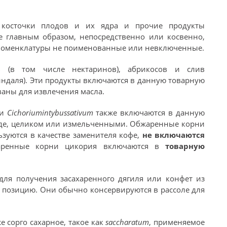
я косточки плодов и их ядра и прочие продукты
е главным образом, непосредственно или косвенно,
е Номенклатуры не поименованные или невключенные.
в (в том числе нектаринов), абрикосов и слив
индаля). Эти продукты включаются в данную товарную
ваны для извлечения масла.
ти
Cichoriumintybussativum
также включаются в данную
де, целиком или измельченными. Обжаренные корни
ьзуются в качестве заменителя кофе,
не включаются
жаренные корни цикория включаются в
товарную
для получения засахаренного дягиля или конфет из
ю позицию. Они обычно консервируются в рассоле для
 сорго сахарное, такое как
saccharatum
, применяемое