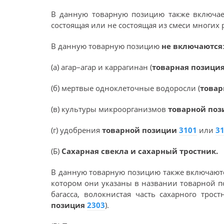
В данную товарную позицию также включает
состоящая или не состоящая из смеси многих
В данную товарную позицию
не включаются
(а) агар–агар и каррагинан (
товарная позици
(б) мертвые одноклеточные водоросли (
товар
(в) культуры микроорганизмов
товарной по
(г) удобрения
товарной позиции
3101
или
3
(Б)
Сахарная свекла и сахарный тростник.
В данную товарную позицию также включаются
котором они указаны в названии товарной 
багасса, волокнистая часть сахарного трос
позиция
2303
).