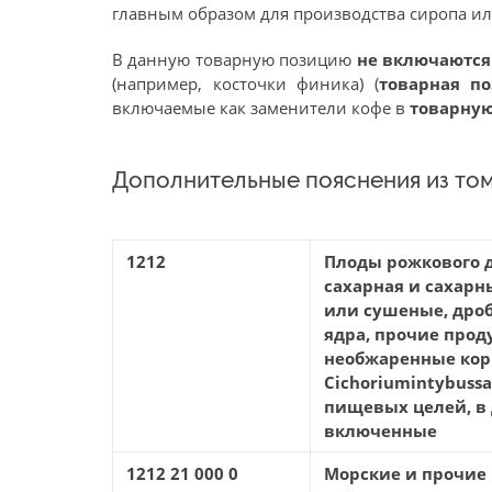
главным образом для производства сиропа ил
В данную товарную позицию
не включаютс
(например, косточки финика) (
товарная п
включаемые как заменители кофе в
товарну
Дополнительные пояснения из том
1212
Плоды рожкового д
сахарная и сахарн
или сушеные, дроб
ядра, прочие прод
необжаренные кор
Cichoriumintybuss
пищевых целей, в
включенные
1212 21 000 0
Морские и прочие