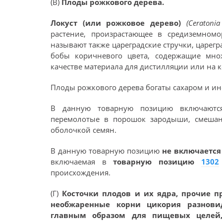
(В)
Плоды рожкового дерева.
Локуст (или рожковое дерево)
(Ceratoni
растение, произрастающее в средиземномо
называют также цареградские стручки, царег
бобы коричневого цвета, содержащие мно
качестве материала для дистилляции или на к
Плоды рожкового дерева богаты сахаром и ино
В данную товарную позицию включаются
перемолотые в порошок зародыши, смеша
оболочкой семян.
В данную товарную позицию
не включаетс
включаемая в
товарную позицию
1302
происхождения.
(Г)
Косточки плодов и их ядра, прочие п
необжаренные корни цикория разновидн
главным образом для пищевых целей