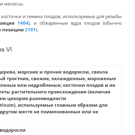
и мелассы.
я
косточки и семена плодов, используемые для резьбы
озиция
1404
), и обжаренные ядра плодов (обычно
ю позицию
2101
).
а VI
ерева, морские и прочие водоросли, свекла
ый тростник, свежие, охлажденные, мороженые
леные или недробленые; косточки плодов и их
укты растительного происхождения (включая
ни цикория разновидности
ativum), используемые главным образом для
 другом месте не поименованные или не
 водоросли