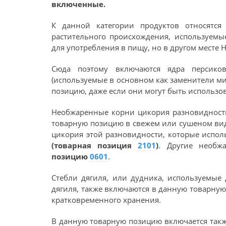
включенные.
К данной категории продуктов относятс
растительного происхождения, используемы
для употребления в пищу, но в другом мест
Сюда поэтому включаются ядра персико
(используемые в основном как заменители м
позицию, даже если они могут быть использо
Необжаренные корни цикория разновиднос
товарную позицию в свежем или сушеном ви
цикория этой разновидности, которые испол
(товарная позиция
2101
)
. Другие необ
позицию
0601
.
Стебли дягиля, или дудника, используемые 
дягиля, также включаются в данную товарну
кратковременного хранения.
В данную товарную позицию включается также