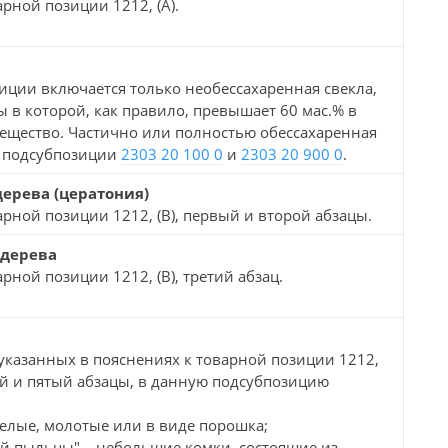
арной позиции 1212, (А).
иции включается только необессахаренная свекла,
 в которой, как правило, превышает 60 мас.% в
вещество. Частично или полностью обессахаренная
в подсубпозиции
2303 20 100 0
и
2303 20 900 0
.
ерева (цератония)
арной позиции 1212, (В), первый и второй абзацы.
 дерева
рной позиции 1212, (В), третий абзац.
указанных в пояснениях к товарной позиции 1212,
тый и пятый абзацы, в данную подсубпозицию
целые, молотые или в виде порошка;
ой пыльцы" – небольшие комки, состоящие из