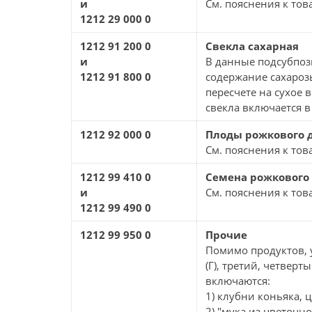
и
См. пояснения к тов
1212 29 000 0
1212 91 200 0
Свекла сахарная
и
В данные подсубпоз
1212 91 800 0
содержание сахарозы
пересчете на сухое 
свекла включается 
1212 92 000 0
Плоды рожкового д
См. пояснения к тов
1212 99 410 0
Семена рожкового
и
См. пояснения к това
1212 99 490 0
1212 99 950 0
Прочие
Помимо продуктов, 
(Г), третий, четвер
включаются:
1) клубни коньяка, 
2) "мука из цветочн