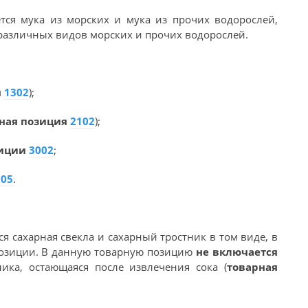
ся мука из морских и мука из прочих водорослей,
 различных видов морских и прочих водорослей.
:
я
1302
);
ная позиция
2102
);
зиции
3002
;
105
.
 сахарная свекла и сахарный тростник в том виде, в
позиции. В данную товарную позицию
не включается
тника, остающаяся после извлечения сока (
товарная