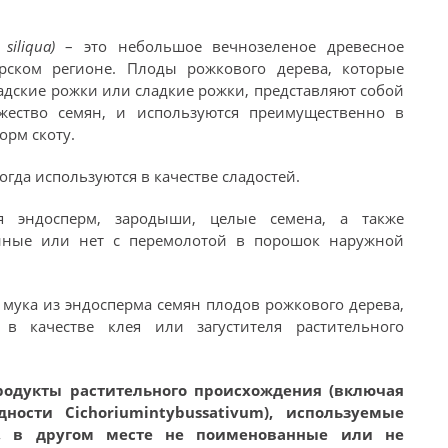
a siliqua)
– это небольшое вечнозеленое древесное
рском регионе. Плоды рожкового дерева, которые
радские рожки или сладкие рожки, представляют собой
жество семян, и используются преимущественно в
орм скоту.
гда используются в качестве сладостей.
 эндосперм, зародыши, целые семена, а также
нные или нет с перемолотой в порошок наружной
я
мука из эндосперма семян плодов рожкового дерева,
в качестве клея или загустителя растительного
родукты растительного происхождения (включая
ости Cichoriumintybussativum), используемые
, в другом месте не поименованные или не