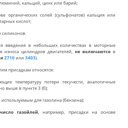
алюминий, кальций, цинк или барий;
ове органических солей (сульфонатов) кальция или
тарных кислот;
е силиконов.
ля введения в небольших количествах в моторные
ия износа цилиндров двигателей,
не включаются
в
ия
2710
или
3403
).
этим присадкам относятся:
ающие температуру потери текучести, аналогичные
о выше в пункте 3 (б);
 используемым для газолина (бензина);
число газойлей
, например, присадки на основе