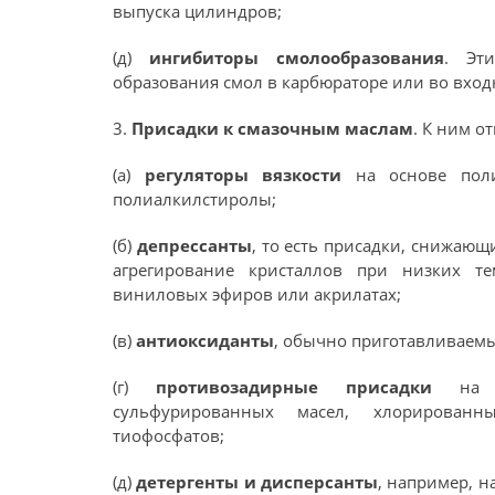
выпуска цилиндров;
(д)
ингибиторы смолообразования
. Эт
образования смол в карбюраторе или во вход
3.
Присадки к смазочным маслам
. К ним от
(а)
регуляторы вязкости
на основе поли
полиалкилстиролы;
(б)
депрессанты
, то есть присадки, снижаю
агрегирование кристаллов при низких т
виниловых эфиров или акрилатах;
(в)
антиоксиданты
, обычно приготавливаем
(г)
противозадирные присадки
на 
сульфурированных масел, хлорированн
тиофосфатов;
(д)
детергенты и дисперсанты
, например, 