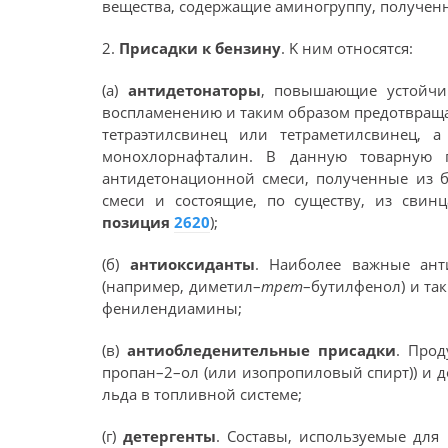
вещества, содержащие аминогруппу, полученн
2.
Присадки к бензину
. K ним относятся:
(а)
антидетонаторы
, повышающие устойчи
воспламенению и таким образом предотвращ
тетраэтилсвинец или тетраметилсвинец, а
монохлорнафталин. В данную товарную
антидетонационной смеси, полученные из 
смеси и состоящие, по существу, из свин
позиция
2620
);
(б)
антиоксиданты
. Наиболее важные ант
(например, диметил–
трет
–бутилфенол) и та
фенилендиамины;
(в)
антиобледенительные присадки
. Прод
пропан–2–ол (или изопропиловый спирт)) и 
льда в топливной системе;
(г)
детергенты
. Составы, используемые для