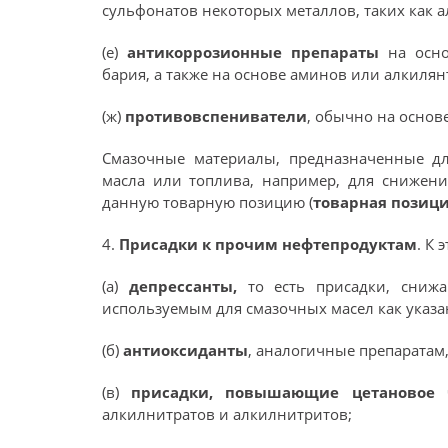
сульфонатов некоторых металлов, таких как 
(е)
антикоррозионные препараты
на осн
бария, а также на основе аминов или алкилян
(ж)
противовспениватели
, обычно на основ
Смазочные материалы, предназначенные д
масла или топлива, например, для снижен
данную товарную позицию (
товарная позиц
4.
Присадки к прочим нефтепродуктам
. К 
(а)
депрессанты,
то есть присадки, сниж
используемым для смазочных масел как указан
(б)
антиоксиданты
, аналогичные препаратам,
(в)
присадки, повышающие цетановое 
алкилнитратов и алкилнитритов;