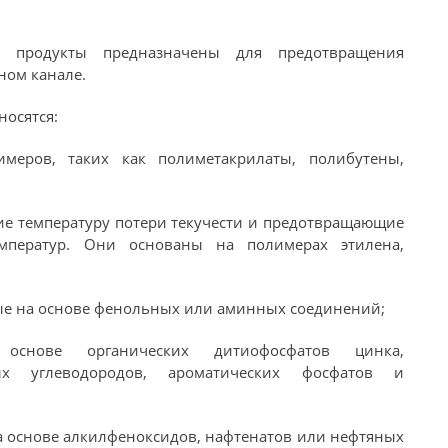
и продукты предназначены для предотвращения
ном канале.
носятся:
меров, таких как полиметакрилаты, полибутены,
щие температуру потери текучести и предотвращающие
емператур. Они основаны на полимерах этилена,
ые на основе фенольных или аминных соединений;
основе органических дитиофосфатов цинка,
ых углеводородов, ароматических фосфатов и
на основе алкилфеноксидов, нафтенатов или нефтяных