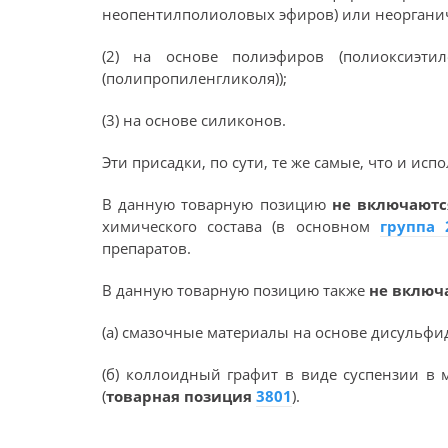
неопентилполиоловых эфиров) или неорганич
(2) на основе полиэфиров (полиоксиэтил
(полипропиленгликоля));
(3) на основе силиконов.
Эти присадки, по сути, те же самые, что и и
В данную товарную позицию
не включают
химического состава (в основном
группа 
препаратов.
В данную товарную позицию также
не включ
(а) смазочные материалы на основе дисульфи
(б) коллоидный графит в виде суспензии в 
(
товарная позиция
3801
).