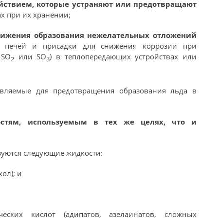
йствием, которые устраняют или предотвращают
ах при их хранении;
нижения образования нежелательных отложений
ия печей и присадки для снижения коррозии при
 SO
или SO
) в теплопередающих устройствах или
2
3
авляемые для предотвращения образования льда в
стям, используемым в тех же целях, что и
ьзуются следующие жидкости:
ол); и
еских кислот (адипатов, азелаинатов, сложных