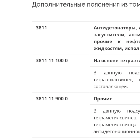
Дополнительные пояснения из том
3811
Антидетонаторы, 
загустители, ан
прочие к нефте
жидкостям, испол
3811 11 100 0
На основе тетраэ
В данную подсу
тетраэтилсвинец
составляющей.
3811 11 900 0
Прочие
В данную подсу
тетраметилсвинец
тетраметилсвин
антидетонационной