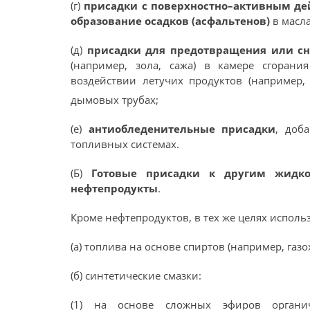
(г)
присадки с поверхностно–активным де
образование осадков (асфальтенов)
в масл
(д)
присадки для предотвращения или с
(например, зола, сажа) в камере сгоран
воздействии летучих продуктов (например,
дымовых трубах;
(е)
антиобледенительные присадки
, доб
топливных системах.
(Б)
Готовые присадки к другим жидко
нефтепродукты
.
Кроме нефтепродуктов, в тех же целях испол
(а) топлива на основе спиртов (например, газох
(б) синтетические смазки:
(1) на основе сложных эфиров органич