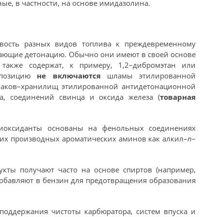
ые, в частности, на основе имидазолина.
вость разных видов топлива к преждевременному
ающие детонацию. Обычно они имеют в своей основе
 также содержат, к примеру, 1,2–дибромэтан или
 позицию
не включаются
шламы этилированной
баков–хранилищ этилированной антидетонационной
ца, соединений свинца и оксида железа (
товарная
иоксиданты основаны на фенольных соединениях
ких производных ароматических аминов как алкил–
n
–
укты получают часто на основе спиртов (например,
добавляют в бензин для предотвращения образования
 поддержания чистоты карбюратора, систем впуска и