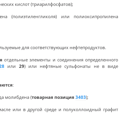
еских кислот (триарилфосфатов);
ена (полиэтиленгликоля) или полиоксипропилена
спользуемые для соответствующих нефтепродуктов.
ся
отдельные элементы и соединения определенного
28
или
29
) или нефтяные сульфонаты не в виде
аются
:
да молибдена (
товарная позиция
3403
);
масле или в другой среде и полуколлоидный графит