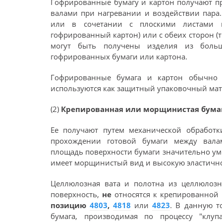
Гофрированные бумагу и картон получают 
валами при нагревании и воздействии пара.
или в сочетании с плоскими листами 
гофрированный картон) или с обеих сторон 
могут быть получены изделия из больш
гофрированных бумаги или картона.
Гофрированные бумага и картон обычно 
используются как защитный упаковочный мат
(2)
Крепированная или морщинистая бумаг
Ее получают путем механической обработ
прохождении готовой бумаги между вала
площадь поверхности бумаги значительно ум
имеет морщинистый вид и высокую эластично
Целлюлозная вата и полотна из целлюлоз
поверхность,
не
относятся к крепированной
позицию
4803
,
4818
или
4823
. В данную 
бумага, производимая по процессу "клуп