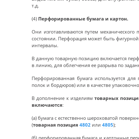
т.д.
(4)
Перфорированные бумага и картон.
Они изготавливаются путем механического п
состоянии. Перфорация может быть фигурной 
интервалы.
В данную товарную позицию включается перф
в линию, для облегчения ее разрыва по задан
Перфорированная бумага используется для 
полок и бордюров) или в качестве упаковочног
В дополнение к изделиям
товарных позиц
включаются
:
(а) бумага с естественно шероховатой поверх
(
товарная позиция
4802
или
4805
);
(б) перфорированная бумага и картонные пе