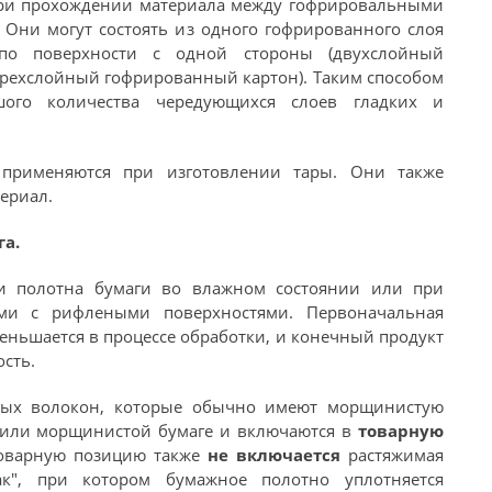
при прохождении материала между гофрировальными
 Они могут состоять из одного гофрированного слоя
по поверхности с одной стороны (двухслойный
(трехслойный гофрированный картон). Таким способом
ого количества чередующихся слоев гладких и
применяются при изготовлении тары. Они также
ериал.
а.
ки полотна бумаги во влажном состоянии или при
ми с рифлеными поверхностями. Первоначальная
еньшается в процессе обработки, и конечный продукт
сть.
ных волокон, которые обычно имеют морщинистую
 или морщинистой бумаге и включаются в
товарную
товарную позицию также
не включается
растяжимая
ак", при котором бумажное полотно уплотняется