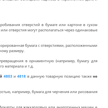
робивания отверстий в бумаге или картоне в сухом
или отверстия могут располагаться через одинаковые
орированная бумага с отверстиями, расположенными
ному размеру.
превращения в орнаментную (например, бумагу для
о материала и т.д.
ий
4803
и
4818
в данную товарную позицию также
не
ностью, например, бумага для черчения или рисования
рфокарты для жаккардовых или аналогичных машин и