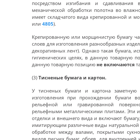
посредством изгибания и сдавливания в
механической обработки полотна во влажно
имеет складчатого вида крепированной и м
или
4805
).
Крепированную или морщинистую бумагу час
слоев для изготовления разнообразных изде
декоративных лент). Однако такая бумага, 
гигиенических целях, в данную товарную 
данную товарную позицию
не включаются
та
(3)
Тисненые бумага и картон.
У тисненых бумаги и картона заметную 
изготовления при прохождении бумаги в
рельефной или гравированной поверхн
рельефными металлическими плитами. Эти и
отделки и внешнего вида и включают бумагу
имитирующим различные виды натуральной ко
обработке между валами, покрытыми сукно
видов писчих бумаг, обоев, для внутренней