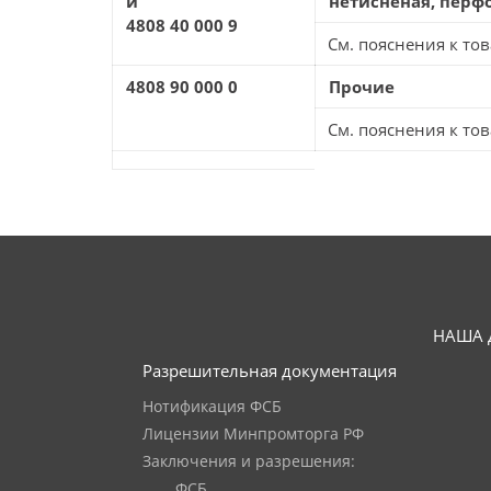
и
нетисненая, пер
4808 40 000 9
См. пояснения к това
4808 90 000 0
Прочие
См. пояснения к това
НАША 
Разрешительная документация
Нотификация ФСБ
Лицензии Минпромторга РФ
Заключения и разрешения:
ФСБ