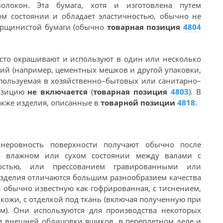
олокон. Эта бумага, хотя и изготовлена путем
м состоянии и обладает эластичностью, обычно не
орщинистой бумаги (обычно
товарная позиция
4804
то окрашивают и используют в один или несколько
лий (например, цементных мешков и другой упаковки,
используемая в хозяйственно–бытовых или санитарно–
позицию
не включается
(
товарная позиция
4803
). В
кже изделия, описанные в
товарной позиции
4818
.
неровность поверхности получают обычно после
о влажном или сухом состоянии между валами с
остью, или прессованием гравированными или
зделия отличаются большим разнообразием качества
, обычно известную как гофрированная, с тиснением,
жи, с отделкой под ткань (включая полученную при
м). Они используются для производства некоторых
 и внешней облицовки ящиков, в переплетном деле и