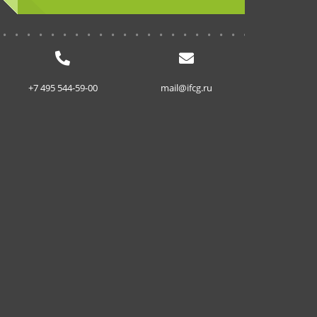
...........................
+7 495 544-59-00
mail@ifcg.ru