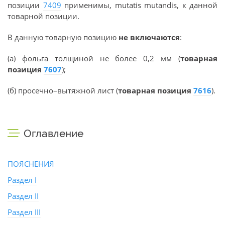
позиции
7409
применимы, mutatis mutandis, к данной
товарной позиции.
В данную товарную позицию
не включаются
:
(а) фольга толщиной не более 0,2 мм (
товарная
позиция
7607
);
(б) просечно–вытяжной лист (
товарная позиция
7616
).
Оглавление
ПОЯСНЕНИЯ
Раздел I
Раздел II
Раздел III