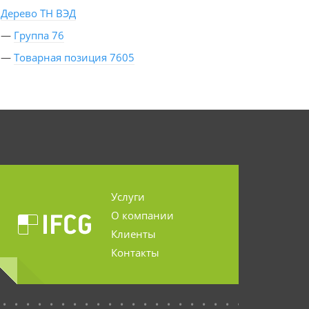
Дерево ТН ВЭД
—
Группа 76
—
Товарная позиция 7605
Услуги
О компании
Клиенты
Контакты
...........................