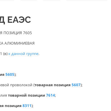
ЭД ЕАЭС
Я ПОЗИЦИЯ 7605
КА АЛЮМИНИЕВАЯ
1 (в)
к данной группе
.
:
ция
5605
);
евой проволокой (
товарная позиция
5607
);
делия
товарной позиции
7614
;
ая позиция
8311
);