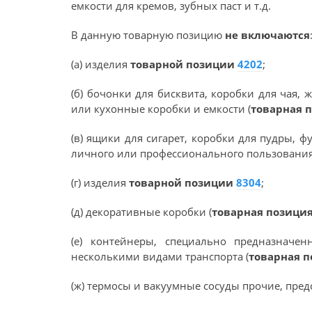
емкости для кремов, зубных паст и т.д.
В данную товарную позицию
не включаются
(а) изделия
товарной позиции
4202
;
(б) бочонки для бисквита, коробки для чая,
или кухонные коробки и емкости (
товарная 
(в) ящики для сигарет, коробки для пудры, 
личного или профессионального пользования
(г) изделия
товарной позиции
8304
;
(д) декоративные коробки (
товарная позици
(е) контейнеры, специально предназнач
несколькими видами транспорта (
товарная 
(ж) термосы и вакуумные сосуды прочие, пре