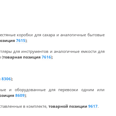
:
 жестяные коробки для сахара и аналогичные бытовые
позиция
7615
);
футляры для инструментов и аналогичные емкости для
 (
товарная позиция
7616
);
я
8306
);
енные и оборудованные для перевозки одним или
позиция
8609
);
дставленные в комплекте,
товарной позиции
9617
.