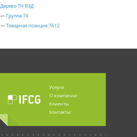
Дерево ТН ВЭД
—
Группа 76
—
Товарная позиция 7612
Услуги
О компании
Клиенты
Контакты
...........................